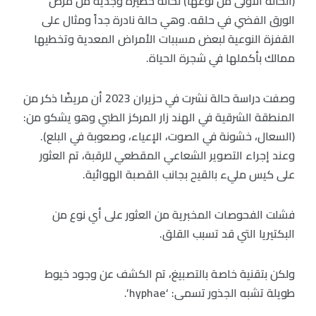
(الحالة الأولى من نوعها) لحالة خطيرة وجدية من مرض
الورق الفضي في حلقه. وهي حالة نادرة جداً ومثال على
القفزة النوعية لبعض مسببات الأمراض المعدية وتخطيها
ممالك بأكملها في شجرة الحياة.
وصفت دراسة حالة نشرت في حزيران 2023 أن مريضًا ذكر من
المنطقة الشرقية في الهند زار المركز الطبي وهو يشكو من:
(السعال، خشونة في الصوت، الإعياء، وصعوبة في البلع).
وعند إجراء التصوير الشعاعي المقطعي للرقبة، تم العثور
على كيس مليء بالقيح بجانب القصبة الهوائية.
فشلت الفحوصات المخبرية من العثور على أي نوع من
البكتيريا التي قد تسبب القلق.
ولكن بتقنية خاصة بالتصبيغ، تم الكشف عن وجود خيوط
طويلة تشبه الجذور تسمى: ‘hyphae’.