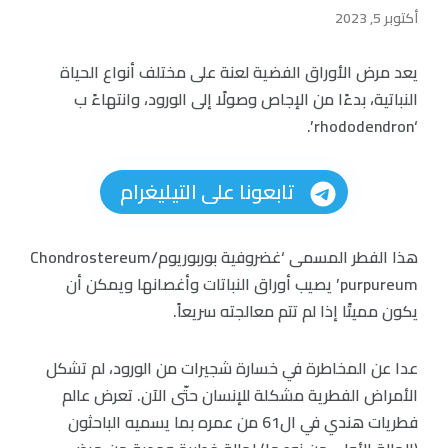
أكتوبر 5, 2023
يعد مرض الأوراق الفضية لعنة على مختلف أنواع الحياة
النباتية، بدءًا من الإجاص وصولًا إلى الورود، وانتهاءً ب
‘rhododendron’.
تابعونا على التيليغرام
هذا الفطر المسمى ‘غضروفية بوربوريوم/Chondrostereum
purpureum’ يصيب أوراق النباتات وأغصانها ويمكن أن
يكون مميتًا إذا لم تتم معالجته سريعاً.
عدا عن المخاطرة في خسارة شجيرات من الورود، لم تشكل
الأمراض الفطرية مشكلة للإنسان حتّى الآن. تعرض عالم
فطريات هندي في ال61 من عمره بما يسميه الباحثون