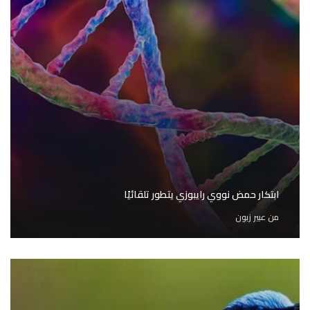
ابتكار حمض نووي رايبوزي يتطور تلقائيًا
من
عبير زبون