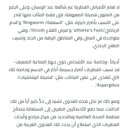
لا تعتبر الأمراض الفطرية غير شائعة عند الإنسان، وعلى الرغم
من المليون فصيلة المعروفة، فإن فقط المئات منها قادر
على التسبب بأضرار كبيرة، مثل: ‘السعفة/ Ringworm’ و’قدم
الرياضي/athlete’s foot’ و’مرض القلاع thrush’، وهي
متواجدة في المنزل وفي المناطق الرطبة من الجلد وتسبب
الطفح الجلدي.
أحياناً -وخاصة عند الأشخاص ذوي جهاز المناعة الضعيف-
قد تسبب الفطريات أضرار جسيمة أكثر في الجسم وخاصة تلك
التي تتغذى على عفن النباتات، مثل: ‘فصيلة الرشاشيات/
Aspergillus’.
ومع ذلك لم تكن هذه العدوى تشبه إلى حدٍّ كبير أياً من تلك
الحالات، مما دفع الأخصائيين الطبيين إلى الاستعانة بنصائح
منظمة الصحة العالمية وبالتحديد من مركز مراجع وأبحاث
الفطريات الذي استطاع أن يحدد تلك العدوى الغريبة من