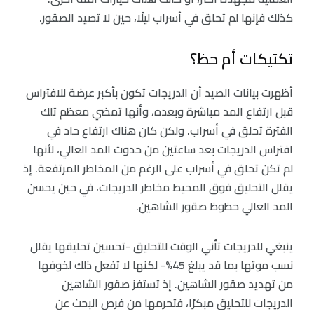
كذلك فإنها لم تحلق في أسراب ليلًا، حين لا تصيد الصقور.
تكتيكات أم حظ؟
أظهرت بيانات الصيد أن الدريجات تكون بأكبر عرضة للافتراس
قبل ارتفاع المد مباشرة وبعده، وأنها تمضي معظم تلك
الفترة تحلق في أسراب. ولكن كان هناك ارتفاع حاد في
افتراس الدريجات بعد ساعتين من حدوث المد العالي، لأنها
لم تكن تحلق في أسراب على الرغم من المخاطر المرتفعة. إذ
يقلل التحليق فوق المحيط مخاطر الدريجات، في حين يحسن
المد العالي حظوظ صقور الشاهين.
ينبغي للدريجات تأني الوقت للتحليق -تحسين تحليقها يقلل
نسب موتها بما قد يبلغ 45%- لكنها لا تفعل ذلك لخوفها
من تهديد صقور الشاهين. إذ تستفز صقور الشاهين
الدريجات للتحليق مبكرًا، فتحرمها من فرص البحث عن