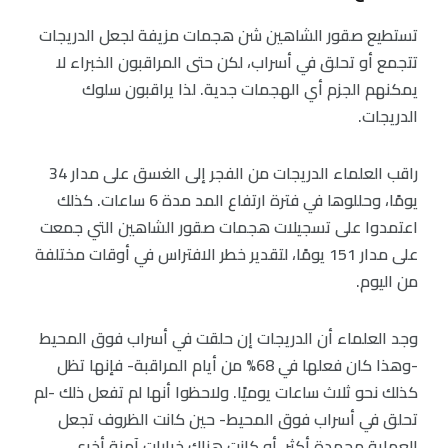
تستطيع صقور الشاهين شن هجمات مزيفة لجعل الدريجات
تتجمع أو تحلق في أسراب، لكن حتى المراقبون الخبراء لا
يمكنهم الجزم أي الهجمات جدية. لذا يراقبون سلوك
الدريجات.
راقب العلماء الدريجات من الفجر إلى الغسق على مدار 34
يومًا، وحللوها في فترة ارتفاع المد مدة 6 ساعات. كذلك
اعتمدوا على تسجيلات هجمات صقور الشاهين التي جمعت
على مدار 151 يومًا، لتقدير خطر الافتراس في أوقات مختلفة
من اليوم.
وجد العلماء أن الدريجات إن حلقت في أسراب فوق المحيط
-وهذا كان فعلها في 68% من أيام المراقبة- فإنها تظل
كذلك نحو ثلاث ساعات يوميًا. ولاحظوا أنها لم تفعل ذلك -لم
تحلق في أسراب فوق المحيط- حين كانت الظروف تجعل
العملية مجهدة أكثر، أو كانت هناك خيارات آمنة أخرى.