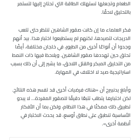
الطعام وتجعلها تستهلك الطاقة التي تحتاج إليها لتستمر
بالتحليق لاحقًا.
فكر العلماء ما إن كانت صقور الشاهين تنتظر حتى تتعب
الدريجات لتصيدها، لكنهم لم يستطيعوا اختبار هذا. بيد أنهم
وجدوا أن أنواعًا أخرى من الطيور، في خلجان مختلفة، أيضًا
تحلق حين تهددها صقور الشاهين. ويلاحظ فيها ذات النمط
من التحليق المبكر والقتل اللاحق، ما يشير إلى أن ذلك بسبب
استراتيجية صيد لا اختلاف في المهارة.
وأبلغ يدنبيرج أن «هناك فرضيات أخرى قد تفسر هذه النتائج.
لكن اختبارها يتطلب تتبعًا دقيقًا للصقور المفردة… لا يبدو
تطبيق ذلك ممكنًا في هذا النظام، ولكن بما أن الأفكار
الأساسية تنطبق على نطاق أوسع، قد يحدث الاختبار في
أنظمة أخرى».