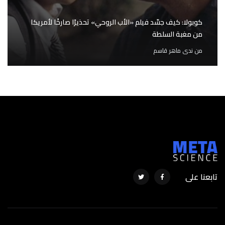
كوبولا: كيف جسّد فيلم «الأب الروحي» تحذيرًا صارخًا لأمريكا
من مغبة السلطة
من
ندى ماهر قاسم
تابعنا على