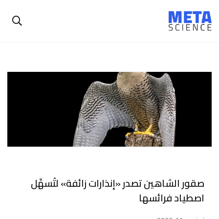
صقور الشاهين تصدر «إنذارات زائفة» لتُسهِّل
اصطياد فرائسها