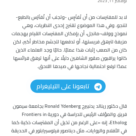
نوفمبر 11, 2023
لا بد للمفترسات من أن تَفتَرِس -وتجنب أن تُفتَرَس بالطبع-
لتنجو. وفي هذا الموضوع تقترح إحدى النظريات، وهي
نموذج وولف-مانجل، أن بإمكان المفترسات القيام بهجمات
مزيفة لترهق فريستها، أو تدفعها لتجشم مخاطر أكبر، لكن
كان من الصعب إثبات هذا عمليًا. حاليًا وجد العلماء الذين
كانوا يراقبون صقور الشاهين دليلًا على أنها ترهق فرائسها
عمدًا لرفع احتمالية نجاحها في صيدها اللاحق.
تابعونا على التيليغرام
قال دكتور رينالد يدنبيرج Ronald Ydenberg بجامعة سيمون
فريزر، والمؤلف الرئيس للدراسة في دورية Frontiers in
Etholog، إنه «على الرغم من تخيل أن المفترسات ذكية كما
في الأفلام والروايات، مثل ديناصور فيلوسيرابتور في الحديقة