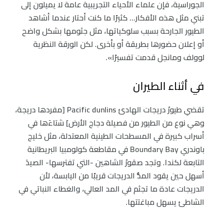
الجوراسية، فإن علماء الأحياء التجريبية عامة لا يميلون إلى
تبني مثل هذه الأفكار… كثيرًا ما كنت أحتار عندما أشاهد
الطيور الجارحة بسبب سلوكياتها، مثل جثومها بشكل واضح
أو إعلان حضورها بطريقة أو بأخرى. لكن الورقة النظرية
لوولف ومانجل قدمت تفسيرًا».
في أثناء الطيران
تقضي طيورُ دريجات الهادئ Pacific dunlins [مفردها دريجة،
وهي نوع من الطيور من فصيلة دجاج الأرض] شتاءَها في
أسراب كبيرة في المسطحات الطينية المعتدلة، مثل خليج
باوندري Boundary Bay في مقاطعة كولومبيا البريطانية
التابعة لكندا. وتجد صقورُ الشاهين -التي تفترسها- الصيدَ
أسهل حين يقود المدُّ الدريجات قريبًا من اليابسة، لأن
الدريجات عادة ما تجثم في المد العالي، والغطاء النباتي في
الشاطئ يسهل مباغتتها.