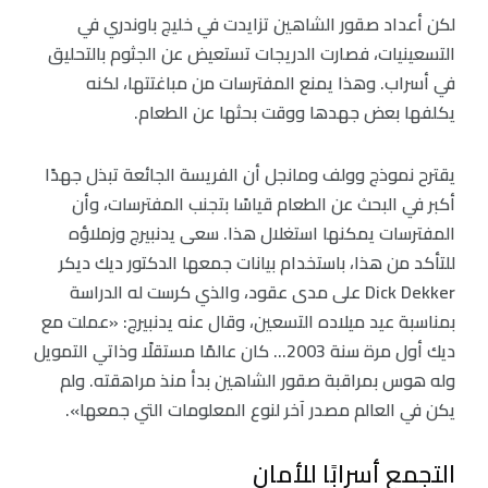
لكن أعداد صقور الشاهين تزايدت في خليج باوندري في
التسعينيات، فصارت الدريجات تستعيض عن الجثوم بالتحليق
في أسراب. وهذا يمنع المفترسات من مباغتتها، لكنه
يكلفها بعض جهدها ووقت بحثها عن الطعام.
يقترح نموذج وولف ومانجل أن الفريسة الجائعة تبذل جهدًا
أكبر في البحث عن الطعام قياسًا بتجنب المفترسات، وأن
المفترسات يمكنها استغلال هذا. سعى يدنبيرج وزملاؤه
للتأكد من هذا، باستخدام بيانات جمعها الدكتور ديك ديكر
Dick Dekker على مدى عقود، والذي كرست له الدراسة
بمناسبة عيد ميلاده التسعين، وقال عنه يدنبيرج: «عملت مع
ديك أول مرة سنة 2003… كان عالمًا مستقلًا وذاتي التمويل
وله هوس بمراقبة صقور الشاهين بدأ منذ مراهقته. ولم
يكن في العالم مصدر آخر لنوع المعلومات التي جمعها».
التجمع أسرابًا للأمان