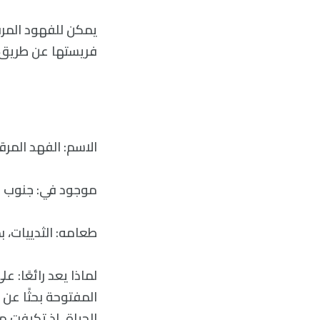
فريستها عن طريق ع
الاسم: الفهد المرقط كال
موجود في: جنوب ش
طعامه: الثدييات، ب
لماذا يعد رائعًا: 
المفتوحة بحثًا عن 
الحياة، إذ تكيفت 