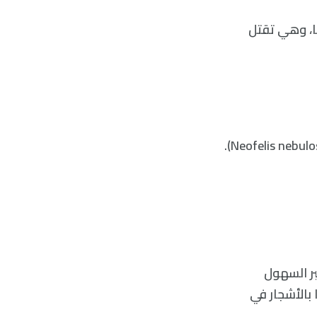
اصل كواحلها بمقدار 180 درجة تقريبًا، وهي تقتل
بر السهول
 بالأشجار في