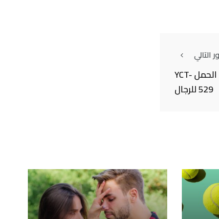
 التالي
ما نعرفه عن حبوب منع الحمل YCT-
529 للرجال