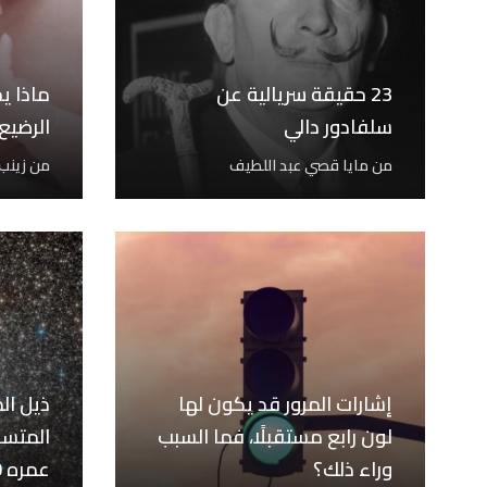
23 حقيقة سريالية عن
ماذا ي
سلفادور دالي
الرضيع 
من
مايا قصي عبد اللطيف
من
زينب
إشارات المرور قد يكون لها
ذيل ال
لون رابع مستقبلًا، فما السبب
المتسار
وراء ذلك؟
عمره 100 عام