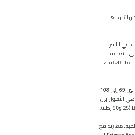
ها تدويرها
 في الأسر،
لى متعلقة
عتقاد العلماء
الفهود المرقطة كالغيوم لها أرجل قصيرة ممتلئة، وأجسام صغيرة، يتراوح طولها بين 69 إلى 108
ار، وهي الأطول بين
لحية، مقارنة مع
حجم جسمها. وقد أشارت دراسة نشرت في 6 تشرين الأول/أكتوبر في مجلة Science Advances إلى