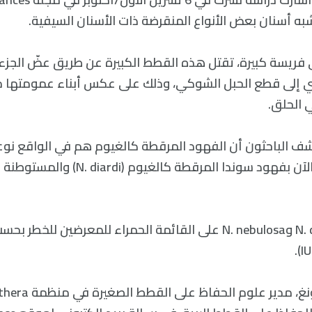
شبه أسنان بعض الأنواع المنقرضة ذات الأسنان السيفية.
فريسة كبيرة، تقتل هذه القطط الكبيرة عن طريق عضّ الجزء
ي إلى قطع الحبل الشوكي، وذلك على عكس أبناء عمومتها م
 الحلق.
م 2006، اكتشف الباحثون أن الفهود المرقطة كالغيوم هم في الواقع ن
الفهود المعروفة الآن بفهود سوندا المرقطة 
يعتبر كلًا من N. diardi وN. nebulosa على القائمة الحمراء للمعرضين ل