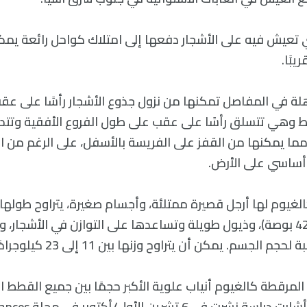
ي تعيش فيه على الأشجار دفعها إلى امتلاك كواحل رائعة يمكن
لة في المفاصل تمكنها من نزول جذوع الأشجار رأسًا على عقب.
وهي تتسلق رأسًا على عقب على طول الفروع الأفقية وتتد
 مما يمكنها من القفز على الفريسة بالأسفل، على الرغم من ا
أساسي على الأرض.
سنتيمترات (27 و42.5 بوصة)، وذيول طويلة وتساعدها على التوازن في الأشج
. يمكن أن يتراوح وزنها بين 11 إلى 23 كيلوجرامًا (25 و50 رطلًا).
لمرقطة كالغيوم أنياب علوية الأكبر حجمًا بين جميع القطط ا