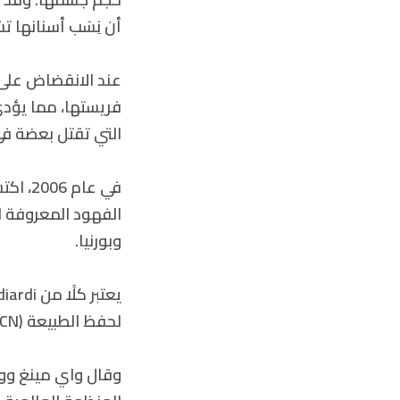
أن نِسَب أسنانها ت
عند الانقضاض على 
فريستها، مما يؤد
التي تقتل بعضة في
في عا
وبورنيا.
لحفظ الطبيعة (IUCN).