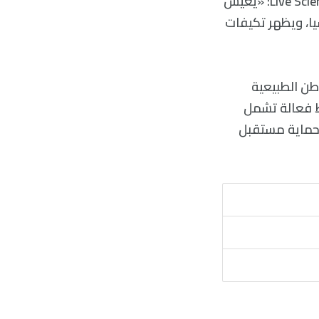
المنظمة العالمية للحفاظ على القطط البرية، في رسالة بريد إلكتروني لموقع Live Science: «يعيش
يا، ويظهر تكيفات
اطن الطبيعية
 فعالة تشمل
حماية مستقبل