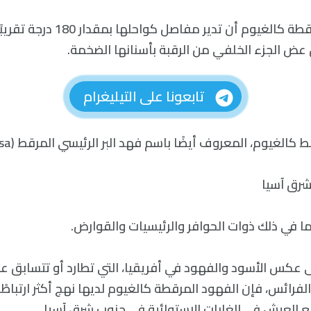
يمكن للفهود المرقطة كالغيوم أن تدير مف
ض الجزء الخلفي من الرقبة بأسنانها الضخمة.
تابعونا على التيليغرام
غيوم، المعروف أيضًا باسم فهد البر الرئيسي المرقط (Neofelis nebulosa).
رق آسيا
ما في ذلك ذوات الحوافر والرئيسيات والقوارض.
على عكس الأسود والفهود في أفريقيا، التي تطارد أو تتسابق ع
الفرائس، فإن الفهود المرقطة كالغيوم لديها نهج أكثر ارتباطًا
مع العيش في الغابات الاستوائية في جنوب شرق آسيا.