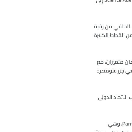
 الخلفي من رقبة
ن القطط الكبيرة
وعان متميزان، مع
كالغيوم (N. diardi) والمستوطنة في جزر سومطرة
لخطر بحسب الاتحاد الدولي
وقال واي مينغ وونغ، مدير علوم الحفاظ على القطط الصغيرة في منظمة Panthera، وهي