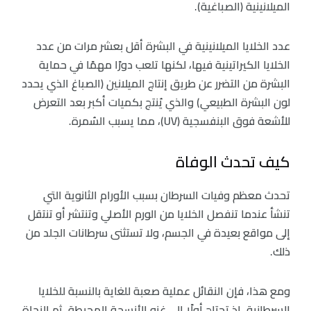
الميلانينية (الصباغية).
عدد الخلايا الميلانينية في البشرة أقل بعشر مرات من عدد
الخلايا الكيراتينية فيها، لكنها تلعب دورًا مهمًا في حماية
البشرة من التضرر عن طريق إنتاج الميلانين (الصباغ الذي يحدد
لون البشرة الطبيعي) والذي يُنتج بكميات أكبر بعد التعرض
للأشعة فوق البنفسجية (UV)، مما يسبب السُمرة.
كيف تحدث الوفاة
تحدث معظم وفيات السرطان بسبب الأورام الثانوية التي
تنشأ عندما تنفصل الخلايا من الورم الأصلي وتنتشر أو تنتقل
إلى مواقع بعيدة في الجسم، ولا تستثنى سرطانات الجلد من
ذلك.
ومع هذا، فإن النقائل عملية صعبة للغاية بالنسبة للخلايا
السرطانية، إذ تحتاج أولًا إلى غزو الأنسجة المحيطة، ثم النجاة