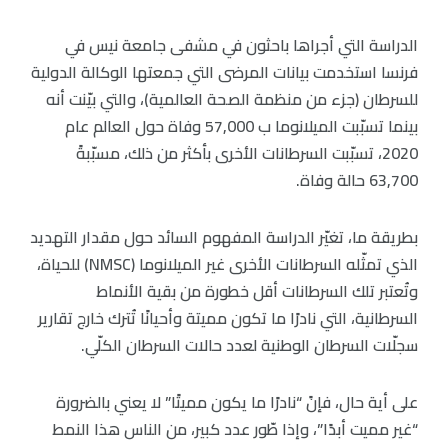
الدراسة التي أجراها باحثون في مشفى جامعة نيس في
فرنسا استخدمت بيانات المرضى التي جمعتها الوكالة الدولية
للسرطان (جزء من منظمة الصحة العالمية)، والتي بيّنت أنه
بينما تسبّبت الميلانوما ب 57,000 وفاة حول العالم عام
2020، تسبّبت السرطانات الأخرى بأكثر من ذلك، مسبّبةً
63,700 حالة وفاة.
بطريقة ما، تغيّر الدراسة المفهوم السائد حول مقدار التهديد
الذي تمثّله السرطانات الأخرى غير الميلانوما (NMSC) للحياة،
وتُعتبر تلك السرطانات أقل خطورة من بقية الأنماط
السرطانية، التي نادرًا ما تكون مميتة وأحيانًا تُترك خارج تقارير
سجلّات السرطان الوطنية لعدد حالات السرطان الكلّي.
على أية حال، فإنً “نادرًا ما يكون مميتًا” لا يعني بالضرورة
“غير مميت أبدًا”، وإذا طّور عدد كبير، من الناس هذا النمط