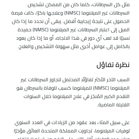
مثل كل السرطانات، كلما كان من الممكن تشخيص
السرطانات غير الميلانوما (NMSC) وعلاجها باكرًا، كانت فرصة
الحصول على نتيجة إيجابية أفضل. يبقى أن نحدد ما إذا كان
الميل إلى اعتبار السرطانات غير الميلانوما (NMSC) حميدة
نسبيًا قد لعب أي دور في هذا الاتجاه، أو ما إذا كان يعود
بالكامل إلى عوامل أخرى مثل سهولة التشخيص والعلاج.
نظرة تفاؤل
السبب الآخر الأكثر تفاؤلًا المحتمل لتجاوز السرطانات غير
الميلانوما (NMSC) للميلانوما كسبب للوفاة بالسرطان هو
التقدم الكبير المُنجَز في علاج الميلانوما خلال السنوات
القليلة الماضية.
على سبيل المثا:، بعد عقود من الزيادات في العدد السنوي
لوفيات الميلانوما، تجاوزت المملكة المتحدة العائق مؤخرًا
وبات عدد الوفيات أقل الآن، على الرغم من استمرار ارتفاع