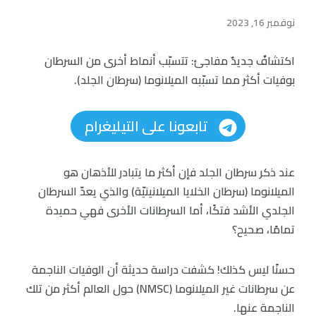
نوفمبر 16, 2023
اكتشافٌ جديدٌ مفاجئ: تتسبّب أنماط أخرى من السرطان
بوفيات أكثر مما تسبّبه الميلانوما (سرطان الجلد).
تابعونا على التيليغرام
عند ذكر سرطان الجلد فإن أكثر ما يتبادر للأذهان هو
الميلانوما (سرطان الخلايا الميلانينيّة) والذي يعدّ السرطان
الجلدي الأشد فتكًا، أما السرطانات الأخرى فهي حميدة
تمامًا، صحيح؟
حسنًا ليس كذلك! كشفت دراسة حديثة أن الوفيات الناجمة
عن سرطانات غير الميلانوما (NMSC) حول العالم أكثر من تلك
الناجمة عنها.