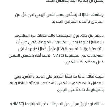
يمكن أن يصابوا أيضًا بسرطان الجلد.
وللأسف، غالبًا لا يُشخَّص بسبب نقص الوعي لدى كلّ من
المرضى وأطباء الأمراض الجلدية.
بالرغم من ذلك، فإن الميلانوما والسرطانات غير الميلانوما
(NMSC) لديهما بعض الاختلافات المهمة. ففي حين أن
الأشعة فوق البنفسجية (UV) عاملُ خطرٌ لكليهما، فإن
السرطانات غير الميلانوما (NMSC) ترتبط أكثر بالتعرّض المزمن
خلال مدة حياة الشخص.
نتيجة لذلك، غالبًا ما تنشأ الأورام على الوجه والرأس، وفي
المقابل ترتبط حروق الشمس الشديدة العَرَضيّة ارتباطًا وثيقًا
بالميلانوما، خاصةً على الجذع.
هنالك نوعان رئيسيان من السرطانات غير الميلانوما (NMSC):