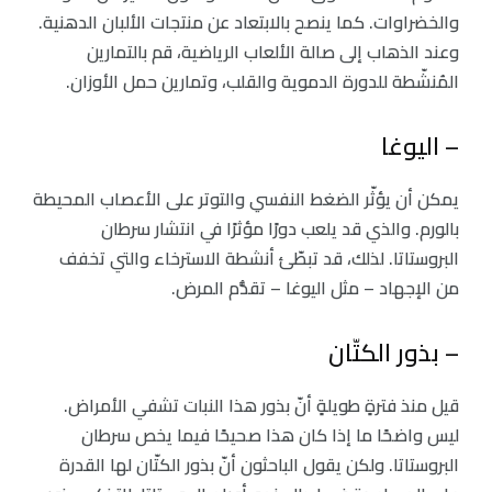
والخضراوات. كما ينصح بالابتعاد عن منتجات الألبان الدهنية.
وعند الذهاب إلى صالة الألعاب الرياضية، قم بالتمارين
المُنشّطة للدورة الدموية والقلب، وتمارين حمل الأوزان.
– اليوغا
يمكن أن يؤثّر الضغط النفسي والتوتر على الأعصاب المحيطة
بالورم. والذي قد يلعب دورًا مؤثرًا في انتشار سرطان
البروستاتا. لذلك، قد تبطّئ أنشطة الاسترخاء والتي تخفف
من الإجهاد – مثل اليوغا – تقدُّم المرض.
– بذور الكتّان
قيل منذ فترةٍ طويلةٍ أنّ بذور هذا النبات تشفي الأمراض.
ليس واضحًا ما إذا كان هذا صحيحًا فيما يخص سرطان
البروستاتا. ولكن يقول الباحثون أنّ بذور الكتّان لها القدرة