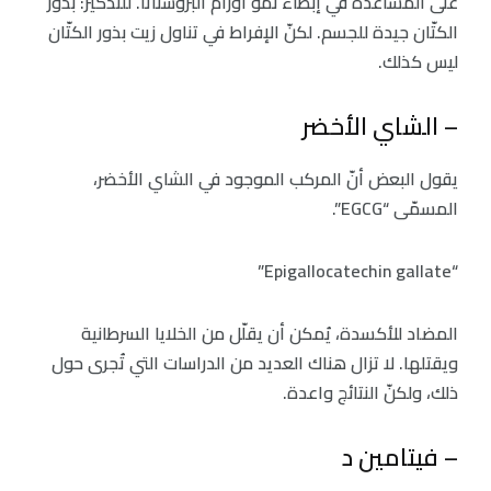
على المساعدة في إبطاء نمو أورام البروستاتا. للتذكير: بذور
الكتّان جيدة للجسم. لكنّ الإفراط في تناول زيت بذور الكتّان
ليس كذلك.
– الشاي الأخضر
يقول البعض أنّ المركب الموجود في الشاي الأخضر،
المسمّى “EGCG”.
“Epigallocatechin gallate”
المضاد للأكسدة، يُمكن أن يقلّل من الخلايا السرطانية
ويقتلها. لا تزال هناك العديد من الدراسات التي تُجرى حول
ذلك، ولكنّ النتائج واعدة.
– فيتامين د