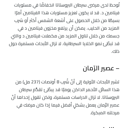
لُوحظ لدى مرضى سرطان البروستاتا انخفاضًا في مستويات
فيتامين د. قد لا يكون تعزيز مستويات هذا الفيتامين أمرًا
بسيطًا من خلال الحصول على أشعة الشمس أكثر أو شرب
المزيد من الحليب. يمكن أن يرتفع مخزون فيتامين د في
جسمك من خلال تناول المزيد من مكملات فيتامين د والتي
قد تبطّئ نمو الخلايا السرطانية. لا تزال الأبحاث مستمرة حول
ذلك.
– عصير الرّمان
تشير الأبحاث الأولية إلى أنّ شُرب 8 أونصات (237 مل) من
هذا السائل الأحمر الداكن يوميًا قد يبطّئ تقدُّم سرطان
البروستاتا. لا تزال الدراسات مستمرة، ولكن تقول إحداها أنّ
عصير الرّمان يعمل بشكلٍ أفضل فيما إذا كان مرضك في
مرحلته المبكرة.