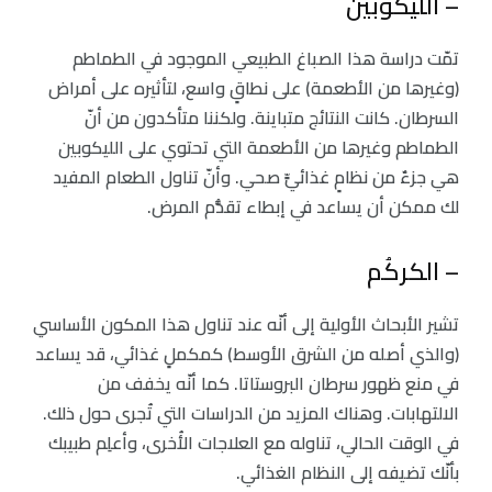
– الليكوبين
تمّت دراسة هذا الصباغ الطبيعي الموجود في الطماطم
(وغيرها من الأطعمة) على نطاقٍ واسع، لتأثيره على أمراض
السرطان. كانت النتائج متباينة. ولكننا متأكدون من أنّ
الطماطم وغيرها من الأطعمة التي تحتوي على الليكوبين
هي جزءٌ من نظامٍ غذائيٍّ صحي. وأنّ تناول الطعام المفيد
لك ممكن أن يساعد في إبطاء تقدُّم المرض.
– الكركُم
تشير الأبحاث الأولية إلى أنّه عند تناول هذا المكون الأساسي
(والذي أصله من الشرق الأوسط) كمكملٍ غذائي، قد يساعد
في منع ظهور سرطان البروستاتا. كما أنّه يخفف من
الالتهابات. وهناك المزيد من الدراسات التي تُجرى حول ذلك.
في الوقت الحالي، تناوله مع العلاجات الأُخرى، وأعلِم طبيبك
بأنّك تضيفه إلى النظام الغذائي.