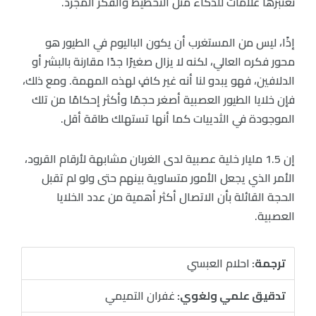
نعتبرها علامات للذكاء مثل التخطيط والفكر المجرد.
إذًا، ليس من المستغرب أن يكون الباليوم في الطيور هو
محور فكره العالي، لكنه لا يزال صغيرًا جدًا مقارنة بالبشر أو
الدلافين، فهو يبدو لنا أنه غير كافٍ لهذه المهمة. ومع ذلك،
فإن خلايا الطيور العصبية أصغر حجمًا وأكثر إحكامًا من تلك
الموجودة في الثدييات كما أنها تستهلك طاقة أقل.
إن 1.5 مليار خلية عصبية لدى الغربان مشابهة لأرقام القرود،
الأمر الذي يجعل الأمور متساوية بينهم حتى ولو لم تقبل
الحجة القائلة بأن الاتصال أكثر أهمية من عدد الخلايا
العصبية.
ترجمة:
احلام العبسي
تدقيق علمي ولغوي:
غفران التميمي