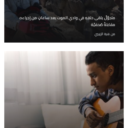
متجوّلٌ يلقى حتفه في وادي الموت بعد ساعاتٍ من إجراءه
مقابلةً صُحفيّة
من
هبة الزبيبي