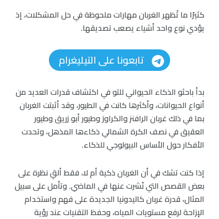
كثيرًا ما تُظهر الغربان مهارات ملحوظة في حل المشكلات، إذ
يؤدي نوع واحد أشياء يصعب تصديقها.
تابعونا على التيليغرام
بدأ باحثو الذكاء الحيواني للتو في اكتشاف قدرات العديد من
أنواع الحيوانات، وأكثرها كانت في الطيور، وقد أثبتت الغربان
بما في ذلك غربان الرافنز والكراوز وطيور أبو زريق وطيور
العقيق في نصف الكرة الشمالي ذكاءها المذهل، وتحدت
الأفكار حول الأساس البيولوجي للذكاء.
إذا كنت تشك في أن الغربان ذكية أم لا، فقط ألقِ نظرة على
بعض القصص التي نُشرت عنها في الماضي. وتأمل على سبيل
المثال، قدرة غربان كاليدونيا الجديدة على فهم واستخدام
الإزاحة لرفع مستويات المياه، وحفظ التقنيات عند رؤية