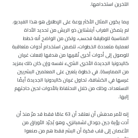
الآخرين استخدامها.
ربما يكون المثال الأكثر روعة على الإطلاق هو هذا الفيديو.
لم يتمكن الغراب أينشتاين ذو الريش من تحديد الأداة
المناسبة للوظيفة فحسب، ولكن من الواضح أنه خطط
لعملية متعددة الخطوات، تتضمن استخدام أدوات متعاقبة
للوصول إلى أدوات أخرى تُقربها من هدفها (فعلت غربان
كاليدونيا الجديدة الأخرى الشيء نفسه وإن كان ذلك بمزيد
من الممارسة). في خطوة يتعين على المعلمين البشريين
غرسها في الكشافة، تحاول غربان كاليدونيا الجديدة أيضًا
الاستعداد، وذلك من خلال الاحتفاظ بالأدوات لحين حاجتهم
إليها.
إنه لأمر مدهش أن نعتقد أن 63 عامًا فقط قد مرّ منذ أن
أدت رؤية جين جودال لشمبانزي، وهو يُجرّد الأوراق من
الأغصان إلى قلب فكرة أن البشر فقط هم من صنعوا