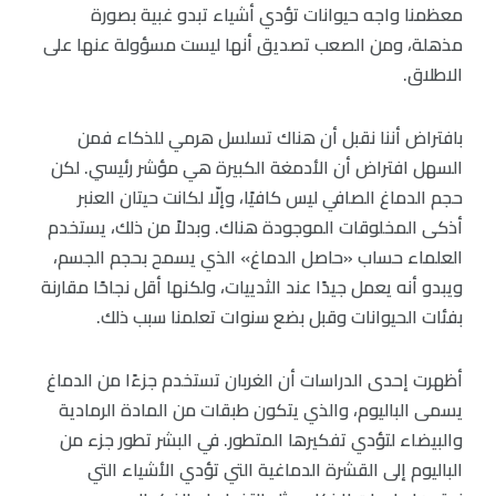
معظمنا واجه حيوانات تؤدي أشياء تبدو غبية بصورة
مذهلة، ومن الصعب تصديق أنها ليست مسؤولة عنها على
الاطلاق.
بافتراض أننا نقبل أن هناك تسلسل هرمي للذكاء فمن
السهل افتراض أن الأدمغة الكبيرة هي مؤشر رئيسي. لكن
حجم الدماغ الصافي ليس كافيًا، وإلّا لكانت حيتان العنبر
أذكى المخلوقات الموجودة هناك. وبدلاً من ذلك، يستخدم
العلماء حساب «حاصل الدماغ» الذي يسمح بحجم الجسم،
ويبدو أنه يعمل جيدًا عند الثدييات، ولكنها أقل نجاحًا مقارنة
بفئات الحيوانات وقبل بضع سنوات تعلمنا سبب ذلك.
أظهرت إحدى الدراسات أن الغربان تستخدم جزءًا من الدماغ
يسمى الباليوم، والذي يتكون طبقات من المادة الرمادية
والبيضاء لتؤدي تفكيرها المتطور. في البشر تطور جزء من
الباليوم إلى القشرة الدماغية التي تؤدي الأشياء التي