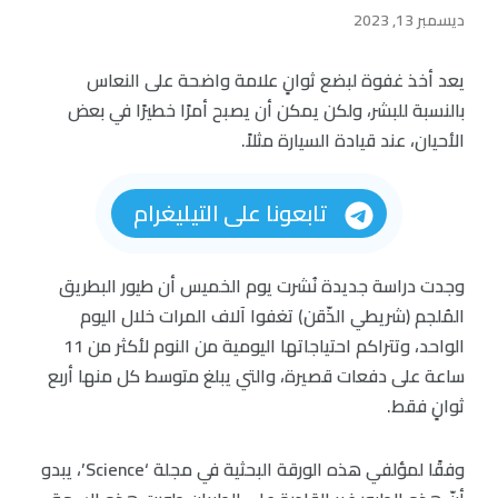
ديسمبر 13, 2023
يعد أخذ غفوة لبضع ثوانٍ علامة واضحة على النعاس
بالنسبة للبشر، ولكن يمكن أن يصبح أمرًا خطيرًا في بعض
الأحيان، عند قيادة السيارة مثلاً.
تابعونا على التيليغرام
وجدت دراسة جديدة نُشرت يوم الخميس أن طيور البطريق
المُلجم (شريطي الذّقن) تغفوا آلاف المرات خلال اليوم
الواحد، وتتراكم احتياجاتها اليومية من النوم لأكثر من 11
ساعة على دفعات قصيرة، والتي يبلغ متوسط كل منها أربع
ثوانٍ فقط.
وفقًا لمؤلفي هذه الورقة البحثية في مجلة ‘Science’، يبدو