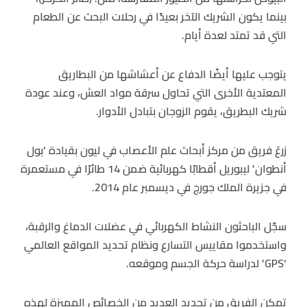
بينما يكون الشريك الآخر بعيدًا في رحلات البحث عن الطعام
التي قد تمتد لعدة أيام.
يتوجب عليها أيضًا الدفاع عن أعشاشها من البطاريق
المعتدية الأخرى التي تحاول سرقة مواد العش، وعند عودة
شريك البطريق، يقوم الزوجان بتبادل الأدوار.
زرعَ فريق من مركز أبحاث علم الأعصاب في ليون بقيادة ‘بول
أنطوان’ ليبوريل أقطابًا كهربائية ضمن 14 طائرًا في مستعمرة
في جزيرة الملك جورج في ديسمبر عام 2014.
سجّل الباحثون النشاط الكهربائي في عضلات الدماغ والرقبة،
واستخدموا مقاييس التسارع ونظام تحديد المواقع العالمي
‘GPS’ لدراسة حركة الجسم وموقعه.
تمكن الفريق من تحديد العديد من الخصائص المميزة لهذه