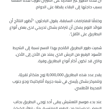
أنّ هذه الطيور غير القادرة على الطيران طورت هذه السمة
بسبب حاجتها إلى البقاء يقظة على الدوام.
وخلافًا للافتراضات السابقة، يقول الباحثون: “تُظهر النتائج أن
فوائد النوم يمكن أن تتراكم بشكل تدريجي لدى بعض أنواع
البطاريق على الأقل”.
سُميت طيور البطريق المُلجم بهذا الاسم نسبة إلى الشريط
الأسود الرفيع من الريش الذي يمتد من الأذن إلى الأذن،
والتي قد تكون أكثر أنواع البطاريق وفرة.
يقدر عدد هذه البطاريق 8,000,000 زوج متكاثر تقريبًا،
وتتمركز بشكل رئيسي في شبه جزيرة أنتاركتيكا وجزر جنوب
المحيط الأطلسي.
عند بدء موسم التعشيش يبقى أحد زوجي البطريق بجانب
البيوض لحراستها من الطيور المفترسة، مثل: (طائر الكركر)،