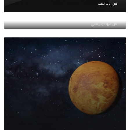
من
آيات حبيب
أهم خمس مهارات تحتاجها للتوظيف عام 2023
من
مها عيد يماني