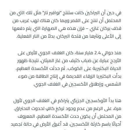
في حين أن البراكين كانت ستنتج “نوافير نار” مثل تلك التي من
المحتمل أن تنتج على القمر وربما كان هناك لهب غريب من
قذف بركان غازي – فإن هذه هي الصهارة التي يتم دفعها
إلى الأعلى ونثرها من فتحة البركان، بدلاً من النار الفعلية.
منذ حوالي 2.4 مليار سنة، كان الغلاف الجوي للأرض على
الأرجح عبارة عن ضباب كثيف من غاز الميثان، نتيجة ظهور
الحياة البكتيرية على الكوكب. ثم حدثت الأكسدة العظيم،
بدأت البكتيريا الزرقاء القديمة في إنتاج الطاقة من ضوء
الشمس، وإطلاق الأكسجين في الغلاف الجوي.
هنا بدأ الأوكسجين الجزيئي يتراكم في الغلاف الجوي لأول
مرة، على الرغم من عدم وجود تركيزٍ كافٍ لحدوث الاحتراق.
من المحتمل أن يكون حدث الأكسدة العظيم، المعروف
أحيانًا باسم كارثة الأكسجين، قد أغرق الأرض في حالة تجميد