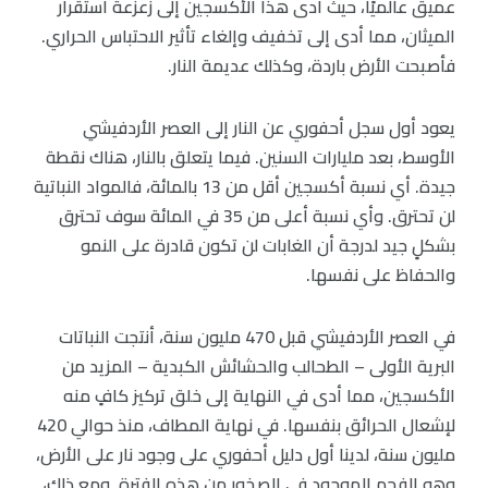
عميق عالميًا، حيث أدى هذا الأكسجين إلى زعزعة استقرار
الميثان، مما أدى إلى تخفيف وإلغاء تأثير الاحتباس الحراري.
فأصبحت الأرض باردة، وكذلك عديمة النار.
يعود أول سجل أحفوري عن النار إلى العصر الأردفيشي
الأوسط، بعد مليارات السنين. فيما يتعلق بالنار، هناك نقطة
جيدة. أي نسبة أكسجين أقل من 13 بالمائة، فالمواد النباتية
لن تحترق. وأي نسبة أعلى من 35 في المائة سوف تحترق
بشكلٍ جيد لدرجة أن الغابات لن تكون قادرة على النمو
والحفاظ على نفسها.
في العصر الأردفيشي قبل 470 مليون سنة، أنتجت النباتات
البرية الأولى – الطحالب والحشائش الكبدية – المزيد من
الأكسجين، مما أدى في النهاية إلى خلق تركيز كافٍ منه
لإشعال الحرائق بنفسها. في نهاية المطاف، منذ حوالي 420
مليون سنة، لدينا أول دليل أحفوري على وجود نار على الأرض،
وهو الفحم الموجود في الصخور من هذه الفترة. ومع ذلك،