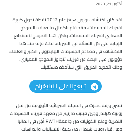
أكتوبر 21, 2023
لقد كان اكتشاف بوزون هيغز عام 2012 نقطة تحول كبيرة
لفيزياء الجسيمات، فقد قام باكمال ما يعرف بالنموذج
المعياري لفيزياء الجسيمات. ولكن هذا النموذج لايستطيع
الإجابة على كل الاسئلة في الفيزياء، لذلك فإنه منذ هذا
الاكتشاف في مصادم الجسيمات الهايدروني الكبير والعلماء
دؤوبون على البحث عن فيزياء تتجاوز النموذج المعياري،
وذلك لتحديد الطريق التي ستأخذه مستقبلًا.
تابعونا على التيليغرام
تقترح ورقة صدرت في المجلة الفيزيائية الأوروبية من قبل
روبرت هرلندر وجين فيليب مارتينز من معهد فيزياء الجسيمات
النظرية وعلم الكونيات من جامعةRWTH أخِن في المانيا
ومن قبل روبرت شيمان من كلية الإنسانيات والدراسات