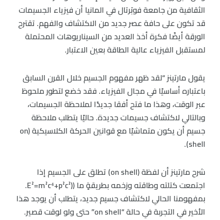
الثقافية من جامعة فوبَرتال في المانيا أن فيزياء الجسيمات
قد تكون على حافة عصر جديد من الاكتشاف والفهم. تقترح
الورقة أيضًا فكرة أخذ العديد من السيناريوهات المحتملة
لمستقبل الفيزياء عالية الطاقة بعين الاعتبار.
يقول مارتينز “لقد ظهر مفهوم الجسيم خلال القرن السابق
باعتباره أساسيًا في مجال الفيزياء. فقد خضع لتطور ملحوظ
عبر الوقت، وهذا ما فتح أفقا جديدًا لملاحظة الجسيمات،
وبالتالي لاكتشاف جسيمات جديدة. حاليًا يتطلب ملاحظة
جسيم أن يكون متماشيًا مع قوانين الحركة الكلاسيكية (on
shell).
شرح مارتينز أن لفظة (on shell) تطلق على الجسيم إذا
اجتمعت كتلته وطاقته وزخمه بطريقةٍ ما ((E²=m²c⁴+p²c².
بمفهومنا الحالي لاكتشاف جسيم جديد، يتطلب أن يوجد هذا
الأخير في التجربة في حالة “on shell” حتى ولو لوقت قصير.