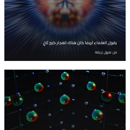
يقول العلماء لربما كان هناك انفجار كبير ثانٍ
من
منهل زريقة