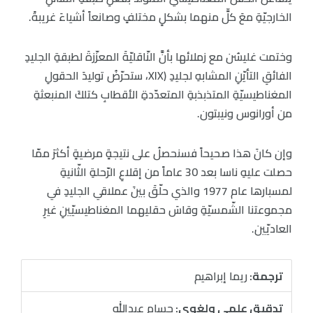
الخارجيّةِ معَ كلٍّ منهما بشكلٍ مختلفٍ وصانعاً أشياءَ غريبةً.
وختمت غليسُن مع زملائها بأنَّ النّاقليّةَ المعزّزةَ لطبقةِ الجليدِ
الفائقِ التأيّنِ المشابهِ لجليدِ (XIX، ستحرّضُ توليدَ الحقولِ
المغناطيسيّةِ المتذبذبةِ المتعدّدةِ الأقطابِ كتلكَ المنبعثةِ
من أورانوس ونيبتون.
وإن كانَ هذا صحيحاً فسنحصلُ على نتيجةٍ مرضيةٍ أكثرَ ممّا
حصلت عليهِ ناسا بعد 30 عاماً من إقلاعِ الرّحلةِ الثّانيةِ
لمسبارها عام 1977 والذي حلّقَ بينَ عملاقي الجليدِ في
مجموعتنا الشّمسيّةِ وقاسَ حقليهما المغناطيسيّينِ غيرِ
العاديّين.
ترجمة:
ريما إبراهيم
تدقيق علمي ولغوي:
حسام عبدالله