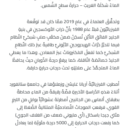
الماءُ شكلَهُ الغريبً – حرارةَ سطحِ الشّمسِ.
وتحقَّقَ العلماءُ في عامِ 2019 ممّا كان قد توقّعهُ
الفيزيائيّونَ قبلاً عام 1988 بأنَّ ذراتِ الأوكسجينِ في بنيةِ
الجليدِ الفائقِ التأيّنِ تُسجَنُ ضمنَ مكعّبٍ صلبٍ شبكيِّ النّظام
فيما تتحرّرُ ذرّاتُ الهيدروجينِ الأيّونيِّ طافيةً عبرَ ذلك النّظامِ
الشبكيِّ كما تفعلُ الالكتروناتُ عبرَ المعادن. وهذا ما يعطي
الجليدَ خصائصَهُ النّاقلة، كما يرفعُ درجةَ الذّوبانِ حيثُ يحافظُ
الماءُ المتجمِّدُ على صلابَتِهِ تحتَ درجاتِ حرارةٍ حارقة.
أمطرتِ الفيزيائيّةُ آريانا غليسُن وزملاؤها في جامعةِ ستانفورد
أثناءَ هذهِ الدّراسةِ الأخيرةِ فضّةً رقيقةً من الماءِ محاطةً
بطبقتي ألماسٍ من الجانبين أمطرتهُ عشوائيّاً بوابلٍ من الليزرِ
القوي، فرفعتِ الموجاتُ التّصادميّةُ المتتاليةُ الضّغطَ إلى
مئتي جيجا باسكال (أي مليوني ضعف من الغلاف الجوي)
كما رفعت درجاتِ الحرارةِ إلى 5000 درجة مئويّة (ما يعادلُ