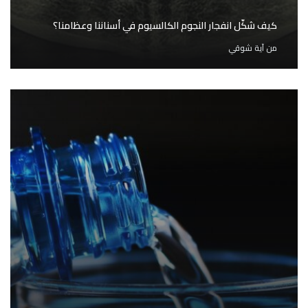
كيف شكّل انفجار النجوم الكالسيوم في أسناننا وعظامنا؟
من
آية شوقي