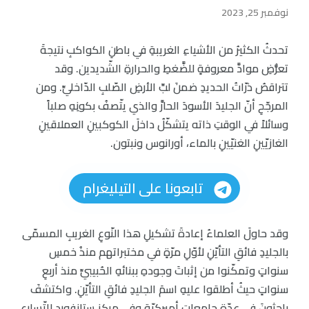
نوفمبر 25, 2023
تحدثُ الكثيرُ من الأشياءِ الغريبةِ في باطنِ الكواكبِ نتيجةَ
تعرُّضِ موادَّ معروفةٍ للضَّغطِ والحرارةِ الشّديدين. وقد
تتراقصُ ذرّاتُ الحديدِ ضمنَ لبِّ الأرضِ الصّلبِ الدّاخليِّ. ومن
المرجّحِ أنّ الجليدَ الأسودَ الحارَّ والذي يتّصفُ بكونِهِ صلباً
وسائلاً في الوقتِ ذاته يتشكّلُ داخلَ الكوكبينِ العملاقينِ
الغازيّينِ الغنيّينِ بالماء، أورانوس ونبتون.
تابعونا على التيليغرام
وقد حاولَ العلماءُ إعادةَ تشكيلِ هذا النّوعِ الغريبِ المسمّى
بالجليدِ فائقِ التأيّنِ لأوّلِ مرّةٍ في مختبراتهم منذُ خمسِ
سنواتٍ وتمكّنوا من إثباتَ وجودهِ ببنائهِ الحُبيبيِّ منذ أربعِ
سنواتٍ حيثُ أطلقوا عليهِ اسمَ الجليدِ فائقِ التأيّنِ. واكتشفَ
باحثونَ في عدّةِ جامعاتٍ أميركيّةٍ وفي مركز ِستانفورد للتّسارعِ