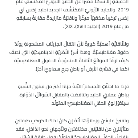
الحقيقةِ إلا شكلاً مميّزاً عن الجليدِ الأيّونيِّ المكتشَفِ عامَ
2019. وللجليدِ الأيّونيِّ المُكتَشَفِ الجديدِ (جليد إكس آي
إكس تركيباً مكعّبيّاً مركّزاً وناقليّةً متزايدةً مقارنةً بسابقهِ
من عام 2019 (الجليد XVIII). XIX).
وللنّاقليَّةِ أهميّةٌ كبيرةٌ لأنّ انتقالَ الجزيئاتِ المشحونةِ يولّدُ
حقولاً مغناطيسيّةً، وهذا أسُّ النّظريّةِ الديناميكيّةِ التي تصفُ
كيفَ تولّدُ الموائعُ النّاقلةُ المتموّجةُ الحقولَ المغناطيسيّة
(كما في قشرةِ الأرضِ أو باطنِ جرمٍ سماويٍّ آخرَ).
فإذا ما احتلّتِ الأجسام ُالليّنةُ جزءًا أكبرَ من نيبتون الشَّبيهِ
بباطنِ عملاقِ الجليدِ وتناقصَت بالمقابلِ السّوائلُ الدّوّارة،
سيتغيّرُ نوعُ الحقلِ المغناطيسيِّ المتولّد.
وتقترحُ غليسُن وزملاؤها أنّهُ إن كانَ لذلكَ الكوكبِ طبقتينِ
متأيّنتينِ من ناقليّتينِ مختلفتين وتتّجهانِ نحو الدّاخلِ، فقد
يتفاعلُ الحقلُ المغناطيسيُّ المتولّدُ بفعلِ طبقةِ السّائلِ