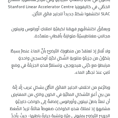
الخطّي في كاليفورنيا Stanford Linear Accelerator Centre
SLAC اكتشفوا شكلاً جديداً للجليدِ فائقِ التأيّن.
ويعمّقُ اكتشافُهم فهمَنا لكيفيّةِ امتلاكِ أورانوس ونيبتون
مجالاتٍ مغناطيسيّةً متوازنةً بأقطابٍ متعدّدة.
ولا تُلامُ إذ تعتقدُ من منظوركَ الأرضيِّ بأنَّ الماءَ عنصرٌ بسيطٌ
يتكوّنُ من جزيئةٍ ملتويةِ الشّكلِ لذرّةِ أوكسجينٍ واحدةٍ
مرتبطةٍ مع ذرّتي هيدروجين، وتستقرُّ هذهِ الجزيئةُ في وضعٍ
ثابتٍ عندَ تجمُّدِ الماء.
وبالرّغمِ من اختلافِ الجليدِ الفائقِ التأيُّنِ بشكلٍ غريب إلّا إنّهُ
من بينِ أغزرِ الأشكالِ المائيّةِ في الكون والتي من المفترضِ
أن تملأَ باطنَ نيبتون وأورانوس إضافةً إلى كواكبَ خارجيّةٍ
مشابهةٍ إذ تمتلكُ هذهِ الكواكبُ ضغوطاً هائلةً تزيدُ الضّغطَ
الجويَّ الأرضيَّ بمليوني مرّة وتشبهُ حرارةُ باطنها- حيثُ يأخذُ