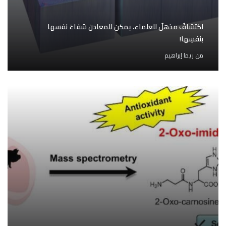
اكتشافٌ مذهلٌ للعلماء، يمكن للمعادن شفاءَ نفسها
بنفسِها!
من
ريما إبراهيم