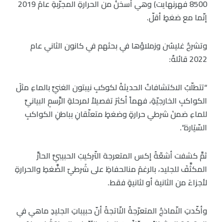
8500 فهرنهايت) وهي أسخنُ من الحرارةِ المجرّبةِ عامَ 2019
إنّما مع ضغطٍ أقلّ.
وتشرحُ غليسُن وزملاؤها في بحثهم في كانون الثاني عام
2022 قائلةً:
“تتطلّبُ الاكتشافاتُ الحديثةُ لكوكبِ نيبتون الغنيِّ بالماءِ مثلَ
الكواكبِ الخارجيّةِ، فهماً أكثرَ تفصيلاً لمرحلةِ الرَّسمِ البيانيِّ
للماءِ ضمنَ شرطي حرارةٍ وضغطٍ متعلّقانِ بباطنِ الكواكبِ
السّيَارة”.
ثمَّ كشفت أشعّةُ إكس المتعرجة التّركيبَ الحبيبيَّ الحارَّ
المكثَّفَ للجليد، بالرغمَ منالحفاظِ على شَرطيّ الضَّغطِ والحرارةِ
لأجزاءَ من الثانية أو لثانيةٍ فقط.
وأكّدتِ النّماذجُ المتعرّجةُ النّاتجةُ أنّ حبيباتِ الجليدِ ماهي في