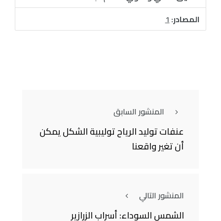
المصادر:
1
المنشور السابق
عنفات توليد الرياح توليبية الشكل يمكن
أن تغير واقعنا
المنشور التالي
الشمس السوداء: أسراب الزرازير