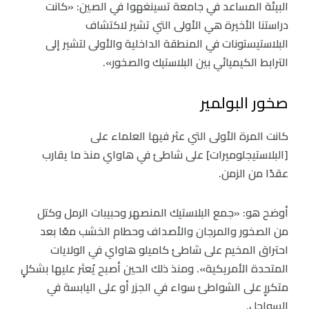
البيئة المساعد في جامعة تسينغهوا في الصين: «كانت
دراستنا الأخيرة هي الأولى التي تشير لاكتشاف
البلاستيستونات في المنطقة الداخلية والأولى لتشير إلى
الترابط الكيميائي بين البلاستيك والصخور».
صخور البولمير
كانت المرة الأولى التي عثر فيها العلماء على
[البلاستيجلوميرات] على شاطئ في هاواي منذ ما يقارب
عقدًا من الزمن.
أوضح هو: «جمع البلاستيك المنصهر وحبيبات الرمل وكتل
من الصخور والمرجان والأصداف وحطام الخشب معًا بعد
احتراق المخيم على شاطئ كاميلو هاواي في الولايات
المتحدة الأمريكية». ومنذ ذلك الحين أصبح يُعثر عليها بشكلٍ
متكررٍ على الشواطئ سواء في الجزر أو على اليابسة في
السواحل.