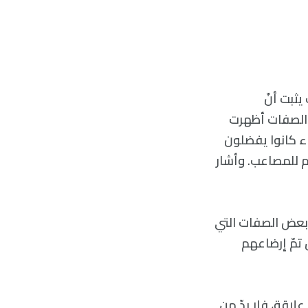
يثبت أنّ
ن الصفات أظهرت
اء كانوا يفضلون
م للمصاعب. وأشار
نّ بعض الصفات التي
 تمّ إرضاعهم
أي علاقة، فلا بدّ من