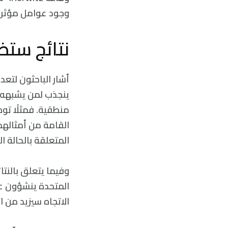
وجود عوامل مؤثرة 
نتائج ستظ
أشار الباحثون لتع
ينجذب لمن يشبهه، 
القامة من أمثالهم
المتعلقة بالحالة ا
وفيما يتعلق بالنتا
المتحدة ينشؤون عل
الاتجاه سيزيد من ا