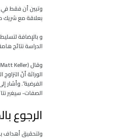
بعلاقة مع شريك م
و بالإضافة لتسليط
الدراسة نتائج هامة
الوراثة أنّ التزا
الفرضية”. وأشار إل
الصفات- سيغير نتائج
الرجوع بال
ولتحقيق أهداف بحث