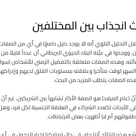
ث انجذاب بين المختلفين
لال التحليل التلوي أنه (لا يوجد دليل دامغ) في أي من الصفات 
. ووجدوا في عيَّنة البنك الحيوي البريطاني أن عدداً قليلاً م
غم ضآلته. وهذه الصفات متعلقة بالتفضيل الزمني للأشخاص (سو
و السهر لوقت متأخر) وعلاقته بمستويات القلق لديهم وإدراكه
 هذه الصفات يتطلب المزيد من البحث.
ّ (عام الميلاد) هو الصفة الأكثر تشابهاً بين الشريكين، غير أ
لها في الأبحاث (كعدد الشركاء في العلاقة الجنسية لكل فرد، وهل
فولتهم أم لا) أظهرت بعض الارتباطات.
ت Horwitz: “تشير هذه النتائج أننا حتى في حال امتلاكنا لخيار الدخول في 