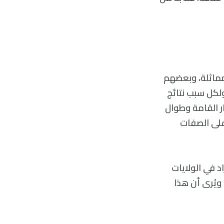
مماثلة، وبعضهم
ولكل سبب نتائج
ة من قِصار القامة وطوال
على الصفات
د في الولايات
يُرى أن هذا