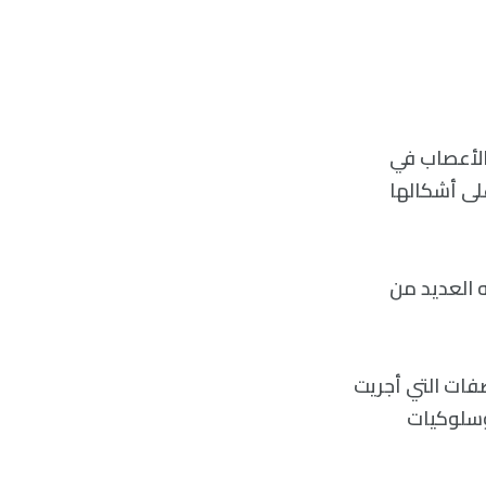
فس والأعصاب في
لطيور على أشكالها
Nature Human Behavio)، ما نادت به العديد من
ات بين الشريكين تراوحت بين 82% و89% من الصفات التي أجريت
وسلوكيات