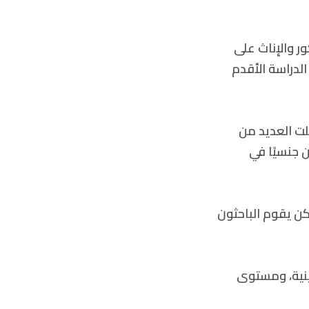
 لها ملايين الذكور والإناث على
الدراسة الأقدم
الحيوية البريطاني، ودرسوا 133 صفة شملت العديد من
 الأزواج المختلفين جنسيًا في
لكن يقوم الباحثون
ينية، ومستوى