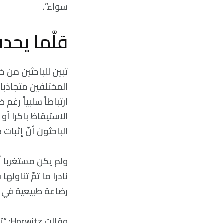
سواء”.
قلَّما يحد
تبين للباحثين من خ
المختلفين متجاذبان
ارتباطاً سلبياً ر
الاستيقاظ باكرًا أ
الباحثون أنّ إثبات
ولم يكن مستغرباً أن
نادراً ما تمّ تناو
رضاعة طبيعية في ط
وقال