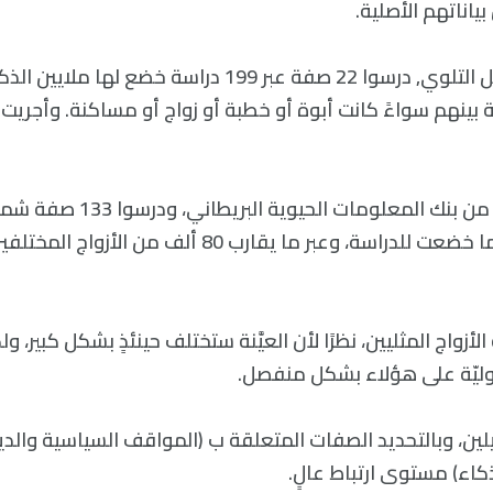
بياناتهم الأصلية.
فيما يتعلق بالتحليل التلوي, درسوا 22 صفة عبر 199 دراسة خضع
 بينهم سواءً كانت أبوة أو خطبة أو زواج أو مساكنة. وأجريت 
واستمدوا بياناتهم من بنك المعلومات 
الصفات التي نادرًا ما خضعت للدراسة، وعبر ما يقارب 80 ألف من
أزواج المثليين، نظرًا لأن العيَّنة ستختلف حينئذٍ بشكل كبير، و
وليّة على هؤلاء بشكل منفصل.
يلين، وبالتحديد الصفات المتعلقة ب (المواقف السياسية والد
ذكاء) مستوى ارتباط عالٍ.