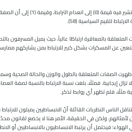
مثلًا، على مقياسٍ تشير فيه قيمة (0) إلى انعدام ا
لارتباط للقيم السياسية (58).
لمتعلقة بالمعاقرة ارتباطًا عالياً، حيث يميل المسرفون بال
نعين عن المسكرات بشكل كبير للارتباط بمن يشاركهم ممارسة
ظهرت الصفات المتعلقة بالطول والوزن والحالة الصحية وسم
 مثلًا، فلم تظهر أي روابط تذكر.
ت Horwitz: “يتناقل الناس النظريات القائلة أنّ الانبساطيين يميلون للارتباط
 لأمثالهم. ولكن في الحقيقة، الأمر هنا لا يخضع لقانون محدّ
 الهواء؛ فيحتمل أن يرتبط الانبساطيون بالانبساطيين أو الانطوا