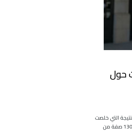
ث حول
لنتيجة التي خلصت
إليها دراسة تحليلية شاملة جرت في جامعة Colorado Boulder، وتناولت أكثر من 130 صفة من