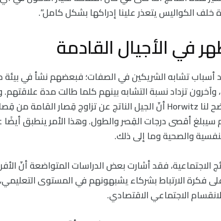
خلف الكواليس يتعذر علينا إدراكها بشكل كامل”.
هر في الأجيال القادمة
دد أسباب تشابه الشريكين في الصفات؛ فبعضهم نشأ في بيئة 
وآخرون تزداد نسبة التشابه بينهم كلما طالت مدة علاقتهم. 
منطقية. فمثلًا توضح لنا Horwitz أنّ الجيل الناتج عن تزاوج قِصار القام
 سيبلغ أقصى درجات القِصر والطول. وهذا الأمر ينطبق أيضًا 
لنفسية والصحية وما إلى ذلك.
ئج الاجتماعية، فقد أشارت بعض الدراسات المتواضعة أنّ الأفرا
ى فكرة الارتباط بشركاء يشبهونهم في المستوى التعليمي، و
لانقسام الاجتماعي الاقتصادي.