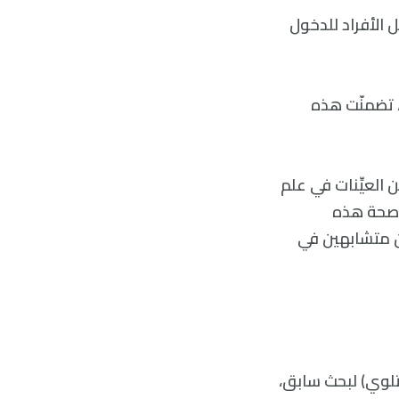
يميل الأفراد للدخول
، تضمنّت هذه
ير معهد (IBG): “تفترض الكثير من العيِّنات في علم
م صحة هذه
ين متشابهين في
تلوي) لبحث سابق،