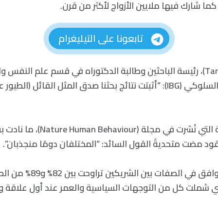
ا شارك فيها ملايين الأزواج لأكثر من قرن.
تابعونا على التيليغرام
قالت (Tanya Horwitz)، رئيسة الباحثين وطالبة الدكتوراه في قسم علم الن
معهد علم الوراثة السلوكي (IBG): “أثبتت نتائج بحثنا صدق المثل القائل (ا
وتثبت هذه الدراسة التي نُشرت في مجلة (ur
قود مضت متحديةً القول السائد: “المختلفان دومًا منجذبان”.
واتضح أن نسبة التوافق في الصف
لتي شملت كل من التوجهات السياسية والعمر عند أول علاقة 