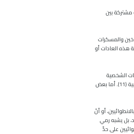
لترابط، وقيمة (1) إلى أن الصفة مشتركة بين
تدخين والمسكرات
 هذه العادات أو
ات الشخصية
روابط أقل، إلا أنّها لا تزال إيجابية. فمثلًا، بلغت نسبة الارتباط بالنسبة لصفة العصابية (11). أما بعض
 بالانطوائيين، أو أنّ
د، بل يشبه رمي
ئيين على حدٍّ