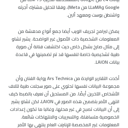
Google وLLaMA من Meta)، وفقا لتحليل مشترك أجرته
واشنطن بوست ومعهد ألين.
يمكن لبرامج تجريف الويب أيضا جمع أنواع مدهشة من
المعلومات الشخصية ذات الأصول غير الواضحة. يشير تشاو
إلى مثال صارخ بشكل خاص حيث اكتشفت فنانة أن صورة
طبية تشخيصية خاصة لنفسها قد تم تضمينها في قاعدة
بيانات LAION.
أكدت التقارير الواردة من Ars Technica رواية الفنان وأن
مجموعة البيانات نفسها تحتوي على صور سجلات طبية لآلاف
الأشخاص الآخرين أيضًا. من المستحيل أن نعرف بالضبط كيف
انتهى الأمر بتضمين هذه الصور في LAION، لكن تشاو يشير
إلى أن البيانات تصبح في غير محلها، وغالبا ما تكون إعدادات
الخصوصية متساهلة، والتسريبات والانتهاكات شائعة.
المعلومات غير المخصصة للإنترنت العام ينتهي بها الأمر