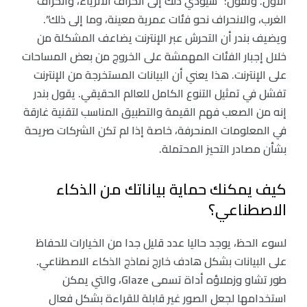
الأول. وتقول: “سيؤدي ذلك إلى انحراف الأثرياء، وانحراف
الغرب، والانحراف نحو فئات عمرية معينة، وما إلى ذلك”.
ويضيف بندر أن التحرش عبر الإنترنت يضاعف المشكلة من
خلال إجبار الفئات المهمشة على الخروج من بعض المساحات
على الإنترنت. هذا يعني أن البيانات المستخرجة من الإنترنت
تفشل في تمثيل التنوع الكامل للعالم الحقيقي. يقول بندر
إنه من الصعب فهم القيمة والتطبيق المناسب لتقنية غارقة
في المعلومات المنحرفة، خاصة إذا لم تكن الشركات صريحة
بشأن مصادر التحيز المحتملة.
كيف يمكنك حماية بياناتك من الذكاء
الاصطناعي؟
لسوء الحظ، يوجد حاليا عدد قليل جدا من الخيارات للحفاظ
على البيانات بشكل هادف خارج نماذج الذكاء الاصطناعي.
طور تشاو وزملاؤه أداة تسمى Glaze، والتي يمكن
استخدامها لجعل الصور غير قابلة للقراءة بشكل فعال