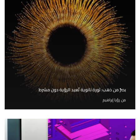
بصرٌ من ذهب: ثورة نانوية تُعيد الرؤية دون مشرط
من
رؤيا إبراهيم