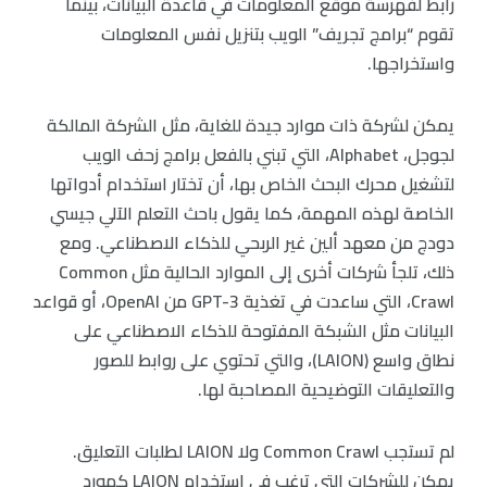
رابط لفهرسة موقع المعلومات في قاعدة البيانات، بينما
تقوم “برامج تجريف” الويب بتنزيل نفس المعلومات
واستخراجها.
يمكن لشركة ذات موارد جيدة للغاية، مثل الشركة المالكة
لجوجل، Alphabet، التي تبني بالفعل برامج زحف الويب
لتشغيل محرك البحث الخاص بها، أن تختار استخدام أدواتها
الخاصة لهذه المهمة، كما يقول باحث التعلم الآلي جيسي
دودج من معهد ألين غير الربحي للذكاء الاصطناعي. ومع
ذلك، تلجأ شركات أخرى إلى الموارد الحالية مثل Common
Crawl، التي ساعدت في تغذية GPT-3 من OpenAI، أو قواعد
البيانات مثل الشبكة المفتوحة للذكاء الاصطناعي على
نطاق واسع (LAION)، والتي تحتوي على روابط للصور
والتعليقات التوضيحية المصاحبة لها.
لم تستجب Common Crawl ولا LAION لطلبات التعليق.
يمكن للشركات التي ترغب في استخدام LAION كمورد