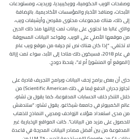
وصفحات الويب الحكومية، وويكيبيديا، وريديت، ومستودعات
الأبحاث، ومنافذ الأخبار والمؤسسات الأكاديمية. بالإضافة
إلى ذلك، هناك مجموعات محتوى مقرصن وأرشيفات ويب،
والتي غالبا ما تحتوي على بيانات تمت إزالتها منذ ذلك الحين
من موقعها الأصلي على الويب. وقواعد البيانات المسروقة
لا تختفي. “إذا كان هناك نص تم جرفه من موقع ويب عام
في عام 2018، فسيكون ذلك متاحا إلى الأبد، سواء تمت إزالة
[الموقع أو المنشور] أم لا”، يلاحظ دودج.
حتى أن بعض برامج زحف البيانات وبرامج التجريف قادرة على
تجاوز جدران الدفع (بما في ذلك Scientific American) من
خلال التنكر خلف الحسابات المدفوعة، كما يقول بن تشاو،
عالم الكمبيوتر في جامعة شيكاغو. يقول تشاو: “ستندهش
من مدى استعداد هؤلاء الزواحف ومدربي النماذج للذهاب
للحصول على مزيد من البيانات”. كانت المواقع الإخبارية غير
المدفوعة من بين أفضل مصادر البيانات المدرجة في قاعدة
بيانات C4 من Google (المستخدمة لتدريب LLM T5 من