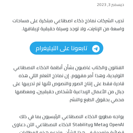
ديسمبر 3, 2023
تدرب الشركات نماذج ذكاء اصطناعي مبتكرة على مساحات
واسعة من الإنترنت، ولا توجد وسيلة حقيقية لإيقافها.
تابعونا على التيليغرام
الفنانون والكتاب غاضبون بشأن أنظمة الذكاء الاصطناعي
التوليدية، وهذا أمر مفهوم. إن نماذج التعلم الآلي هذه
قادرة فقط على إنتاج الصور والنصوص لأنها تم تدريبها على
جبال من الأعمال الإبداعية لأشخاص حقيقيين، ومعظمها
محمي بحقوق الطبع والنشر.
يواجه مطورو الذكاء الاصطناعي الرئيسيون بما في ذلك
OpenAI وMeta وStability الذكاء الاصطناعي الآن دعاوى
قضائية متعددة في هذا الشأن. وتدعم هذه المطالبات