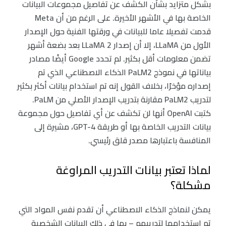
بشكل متزايد بشأن الكشف عن تفاصيل مجموعات البيانات
الخاصة بها في الأشهر الأخيرة. على الرغم من أن Meta
قدمت تفصيلا عاما للبيانات في ورقتها الفنية حول الإصدار
الأول من LLaMA، إلا أن إصدار LLaMA 2 بعد بضعة أشهر
تضمن معلومات أقل بكثير. لم تحدد Google أيضًا مصادر
بياناتها في نموذج PaLM2 الذكاء الاصطناعي الذي تم
إصداره مؤخرًا، بخلاف القول إنه تم استخدام بيانات أكثر بكثير
لتدريب PaLM2 مقارنة بتدريب الإصدار الأصلي من PaLM.
كتبت OpenAI أنها لن تكشف عن أي تفاصيل حول مجموعة
بيانات التدريب الخاصة بها أو طريقة GPT-4، مشيرة إلى
المنافسة باعتبارها مصدر قلق رئيسي.
لماذا تعتبر بيانات التدريب المراوغة
مشكلة؟
يمكن لنماذج الذكاء الاصطناعي أن تقدم نفس المواد التي
تم استخدامها لتدريبهم – بما في ذلك البيانات الشخصية