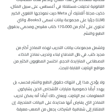
القانونية تحليلات مستقلة؛ في أغسطس، على سبيل المثال،
ذكرت مجلة أتلانتيك أن Meta دربت نموذجها اللغوي الكبير
(LLM) جزئيا على مجموعة بيانات تسمى Books3، والتي
تحتوي على أكثر من 170،000 كتاب مقرصن ومحمي بحقوق
الطبع والنشر.
وتشمل مجموعات بيانات التدريب لهذه النماذج أكثر من
مجرد كتب. في ظل الاندفاع لبناء وتدريب نماذج الذكاء
الاصطناعي المتزايدة الحجم، اكتسح المطورون الكثير من
مواقع الإنترنت القابلة للبحث.
ولا يؤدي هذا إلى انتهاك حقوق الطبع والنشر فحسب، بل
يهدد أيضًا خصوصية مليارات الأشخاص الذين يشاركون
المعلومات عبر الإنترنت. ويعني ذلك أيضًا أنه يمكن تدريب
النماذج التي يفترض أنها محايدة على البيانات المتحيزة. إن
الافتقار إلى شفافية الشركات يجعل من الصعب معرفة