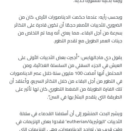
ورقة بحثية منشورة حديثًا.
وبحسب رأيه: عندما حكمت الديناصورات الأرض، كان من
الضروري للثدييات الأصغر حجمًا أن تكون قادرة على التكاثر
بسرعة من أجل البقاء، مما يعني أنه ربما تم التخلص من
جينات العمر الطويل مع تقدم التطور.
يقول دي ماجالهايس: “أُجبرت بعض الثدييات الأولى على
العيش في الجزء السفلي من السلسلة الغذائية، ومن
المحتمل أنها أمضت 100 مليون سنة خلال عصر الديناصورات
في التطور من أجل البقاء من خلال التكاثر السريع، وأعتقد أن
تلك الفترة الطويلة من الضغط التطوري كان لها تأثير على
الطريقة التي يتقدم البشرُ بها في السن”.
ويشير البحث المنشور إلى أن أسلافنا القدماء في سلالة
الثدييات ‘اليوثيرية/eutherian’ فقدوا بعض الإنزيمات في
وقت قريب من تواجد الديناصورات، وهي الإنزيمات التي