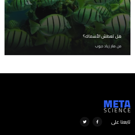
هل تعطش الأسماك؟
من
منار زياد ديوب
تابعنا على