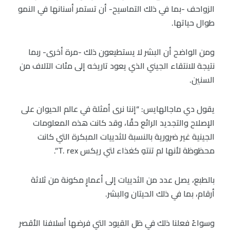
الزواحف -بما في ذلك التماسيح- أن تستمر أسنانها في النمو
طوال حياتها.
ومن الواضح أن البشر لا يستطيعون ذلك -مرة أخرى- ربما
نتيجة للانتقاء الجيني الذي يعود تاريخه إلى مئات الآلاف من
السنين.
يقول دي ماجالهايس: “إننا نرى أمثلة في عالم الحيوان على
الإصلاح والتجديد الرائع حقًا، وقد كانت هذه المعلومات
الجينية غير ضرورية بالنسبة للثدييات المبكرة التي كانت
محظوظة لأنها لم تنتهِ كغذاء لتي ريكس T. rex”.
بالطبع، يصل عدد من الثدييات إلى أعمارٍ مكونة من ثلاثة
أرقام، بما في ذلك الحيتان والبشر.
وسواءً فعلنا ذلك في ظل القيود التي فرضها أسلافنا الأقصر