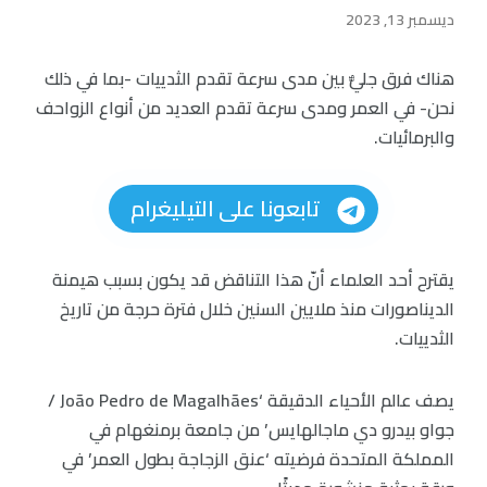
ديسمبر 13, 2023
هناك فرق جليٌّ بين مدى سرعة تقدم الثدييات -بما في ذلك
نحن- في العمر ومدى سرعة تقدم العديد من أنواع الزواحف
والبرمائيات.
تابعونا على التيليغرام
يقترح أحد العلماء أنّ هذا التناقض قد يكون بسبب هيمنة
الديناصورات منذ ملايين السنين خلال فترة حرجة من تاريخ
الثدييات.
يصف عالم الأحياء الدقيقة ‘João Pedro de Magalhães /
جواو بيدرو دي ماجالهايس’ من جامعة برمنغهام في
المملكة المتحدة فرضيته ‘عنق الزجاجة بطول العمر’ في