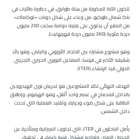
تتكون الآلة المكونة من ستة طوابق، في حظيرة طائرات في
ناكا شمال طوكيو، من وعاء على شكل دونات «توكاماك»
من المقرر أن يحتوي على بلازما دوامة سخنت 200 مليون
درجة مئوية (360 مليون درجة فهرنهايت).
وهو مشروع مشترك بين الاتحاد الأوروبي واليابان، وهو رائد
شقيقه الأكبر في فرنسا، المفاعل النووي الحراري التجريبي
الدولي قيد الإنشاء (ITER).
الهدف النهائي لكلا المشروعين هو تحريض نوى الهيدروجين
بالداخل للاندماج في عنصر واحد أثقل، وهو الهيليوم، وإطلاق
الطاقة على شكل ضوء وحرارة، وتقليد العملية التي تحدث
داخل الشمس.
يأمل الباحثون في ITER، التي تجاوزت الميزانية ومتأخرة عن
الجدول الزمني وتواجه مشاكل فنية كبيرة، في تحقيق