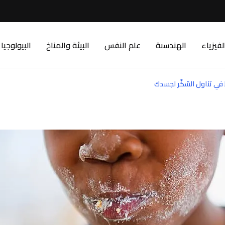
لفيزياء
الهندسىة
علم النفس
البيئة والمناخ
البيولوجيا
ط في تناول السّكّر لجسدك