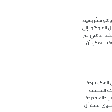
 وهو سكّر بسيط
ل الفروكتوز إلى
د الدهنيّ غير
وقت، يمكن أن
السكر، تاركةً
كه المجفّفة
ين ذلك، فدرجة
حلوى، عليك أن