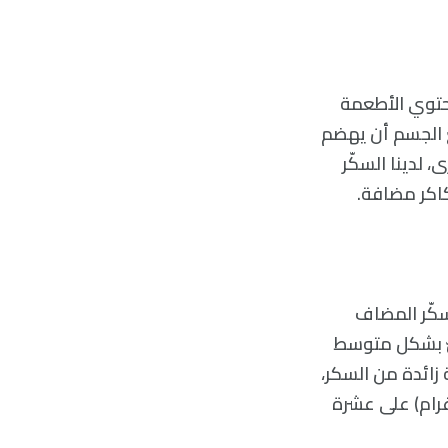
 تحتوي الأطعمة
ع الجسم أن يهضم
 لدينا السكّر
اكر مضافة.
عن ست ملاعق شاي (25 غرام) من السكّر المضاف
الأميركيّ بشكل متوسط
 نستهلك كمّية زائدة من السكر،
ي علبة واحدة من المشروبات الغازية الاعتيادية ذات وزن 12 أونص (340 غرام) على عشرة