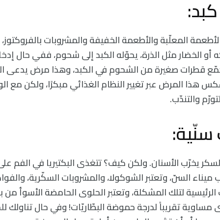
الأطعمة المعلّبة والأطعمة الخفيفة والمشروبات بالفروكتوز،
 أو الخضار مثل الذرة، يحوّله الكبد إلى شحوم، ففي حال إدخا
جمّع قطرات صغيرة من الشحوم في الكبد، وهذا مرض يدعى الكب
كس هذا المرض عبر تغيير النظام الغذائي مبكرًا، ولكن مع ال
ورّم والتندّب.
السكر يخرّب الأسنان. ولكن كيف؟ تتغذى البكتيريا في الفم على 
ب ميناء السنّ، وتعتبر الشوكولا، والمشروبات السكّرية، والفوا
الرئيسية لتلك المشكلة، وتعتبر الحلوى الحامضة الأسوأ من ب
ساوية تقريباً لدرجة حموضة البطّاريّات! وفي حال تناولك لل