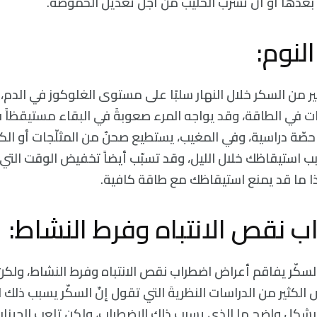
بعدها أو أن تشرب الحليب من أجل تعديل الحموضة.
ثير من السكر خلال النهار سلبًا على مستوى الغلوكوز في الدم، 
ت في الطاقة، وقد يواجه المرء صعوبةً في البقاء مستيقظاً ف
صّة دراسية، وفي المغيب، يستطيع صحنٌ من المثلّجات أو الك
ب استيقاظك خلال الليل، وقد تسبّب أيضاً تخفيض الوقت الت
ا ما قد يمنع استيقاظك مع طاقة كافية.
سكّر يفاقم أعراض اضطراب نقص الانتباه وفرط النشاط، ولكن ما
 الكثير من الدراسات النظريةَ التي تقول إنّ السكّر يسبب ذلك 
بشكل واضح ما الذي يسبب ذلك الاضطراب، ولكن تلعب الجينات دو