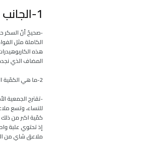
1-الجانب المظلم للسكر:
-صحيحٌ أنّ السكر ح
الكاملة مثل الفوا
هذه الكاربوهيدرات
المضاف الذي نجده 
2-ما هي الكمّية التي يصبح عندها استهلاك السكّر مفرطاً؟
ملاعق شاي من السكّ