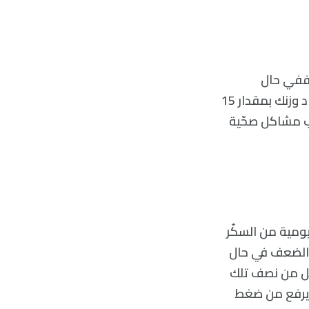
، ففي حال
استهلاكك لعلبة صودا بشكل يوميّ دون خسارة سعرات حرارية بطريقة ما، سيزداد وزنك بمقدار 15
سبّب مشاكل صحّية
يومية من السكّر
 الضعف في حال
قل من نصف تلك
د يرفع من ضغط