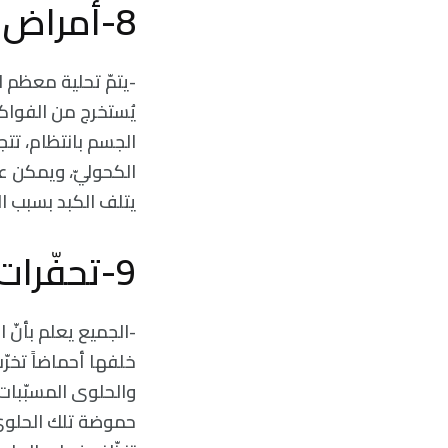
8-أمراض كبد:
-يتمّ تحلية معظم 
يُستخرج من الفواكه
الجسم بانتظام، تت
الكحوليّ، ويمكن ع
يتلف الكبد بسبب الت
9-تحفّرات سنّية:
-الجميع يعلم بأنّ 
خلفها أحماضاً تخرّ
والحلوى المسبّبات 
حموضة تلك الحلوى م