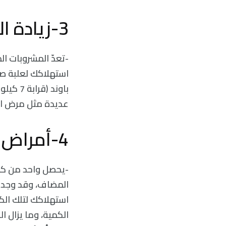
3-زيادة الوزن:
-تعدّ المشروبات ال
باوند 
عديدة مثل مرض الس
4-أمراض القلب:
-يحصل واحد من كل ع
المضاف، وقد وجدت 
استهلاكك لتلك الك
الكمية، وما يزال ا