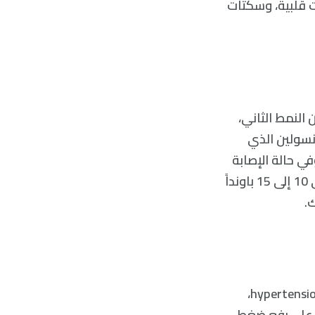
ات قلبية، وسكتات
النمط الثاني،
أنسولين الذي
في حالة الإصابة
بالبدانة، يساعد تخفيض الوزن على إعادة تنظيم السكر في الدم، إذ أنّ خسارة حتّى 10 إلى 15 باونداً
-يعتبر الملح عادةً المسبّب الرئيسي لحالات ارتفاع ضغط الدم، والتي تدعى أيضاً hypertension،
رٌ على رفع ضغط