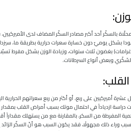
محلّاة بالسكّر أحد أكبر مصادر السكّر المضاف لدى الأميركيين
(قرابة 7 كيلوغرامات) بغضون ثلاث سنوات، وزيادة الوزن بشكل مفرط ت
ّكّري وبعض أنواع السرطانات.
شرة أميركيين على ربع، أو أكثر من ربع سعراتهم الحرارية ال
دراسة ازدياداً في احتمال موتك بسبب أمراض القلب بمقدار
مية المفرطة من السكر، بالمقارنة مع من يستهلك مقداراً أ
لسبب وراء ذلك مجهولًا، فقد يكون السبب هو أنّ السكّر الزائ