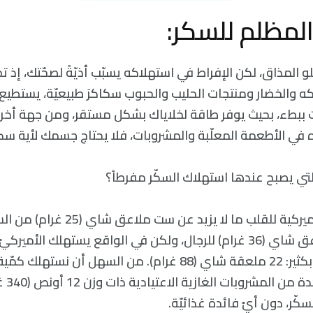
لو المذاق، لكن الإفراط في استهلاكه يسبّب أذيّةً لصحّتك، إذ
كه والخضار ومنتجات الحليب والحبوب سكاكرَ طبيعيّة، يستطي
 ببطء، بحيث يوفر طاقة لخلاياك بشكل مستقر، ومن جهة أخرى،
في الأطعمة المعلّبة والمشروبات، فلا يحتاج جسمك لأية سك
-تقترح الجمعية الأميركية للقلب ما لا يزيد 
للنساء، وتسع ملاعق شاي (36 غرام) للرجال، ولكن في الواقع يستهلك 
كمّية اكبر من ذلك بكثير: 22 ملعقة شاي (88 غرام). من السهل أن
إذ تحتو
ر، دون أيّ فائدة غذائيّة.