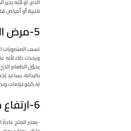
الدم، أو لأنه يحرر
قلبية أو أمراض قل
5-مرض السكّري:
تسبب المشروبات ال
ويحدث ذلك لأنه عن
يحوّل الطعام الذي 
(4 كيلوغرامات ونصف إلى تقريبا 7 كيلوغرامات) قد يساعدك في تنظيم سكّر دمّك.
6-ارتفاع ضغط الدم:
ولكن يعتقد بعض الب