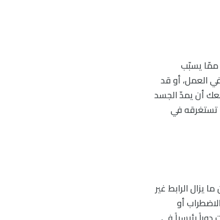
ممّا يسبّب
ي العمل، أو قد
عك أن يمدّ الجسد
ي تستغرقه في
 يزال الرابط غير
الاضطراب أو
راً رئيسياً في