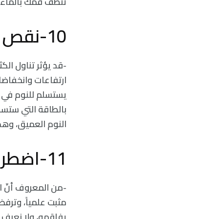
تنظّف فمك بالماء 
10-نقص النوم:
-قد يؤثر تناول الك
ارتفاعات وانخفاضا
يستسلم للنوم في ح
بالطاقة التي ستسب
النوم العميق، وهذ
11-اضطراب نقص الانتباه وفرط النشاط:
-من المعروف أنّ ال
مثبت علمياً، وترفض
يفاقمه، ولا نعرف 