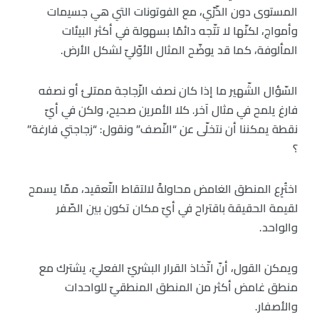
المستوى دون الذّرّي، مع الفوتونات التي هي جسيمات
وأمواج، لكنّها لا تتّجه دائمًا بسهولة في أكثر البيئات
المألوفة، كما قد يوضّح المثال الأوّليّ لشكل الأرض.
السّؤال الشّهير ما إذا كان نصف الزّجاجة ممتلئ أو نصفه
فارغ يلمح في مثال آخر. كلا الأمرين صحيح، ولكن في أيّ
نقطة يمكننا أن نتخلّى عن “النّصف” ونقول: “زجاجتي فارغة”
؟
اختُرِع المنطق الغامض محاولةً لالتقاط التّعقيد، ممّا يسمح
لقيمة الحقيقة باقتراح في أيّ مكان تكون بين الصّفر
والواحد.
ويمكن القول، أنّ اتّخاذ القرار البشريّ الفعليّ، يشترك مع
منطق غامض أكثر من المنطق المنطقيّ للواحدات
والأصفار.