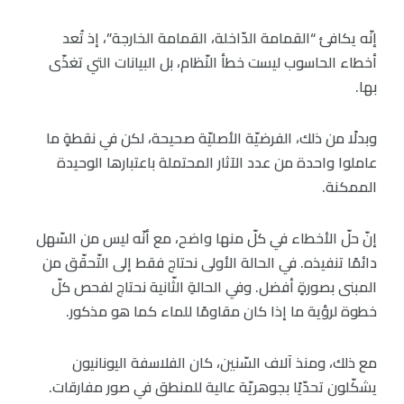
إنّه يكافئ “القمامة الدّاخلة، القمامة الخارجة”، إذ تُعد
أخطاء الحاسوب ليست خطأ النّظام، بل البيانات التي تغذّى
بها.
وبدلًا من ذلك، الفرضيّة الأصليّة صحيحة، لكن في نقطةٍ ما
عاملوا واحدة من عدد الآثار المحتملة باعتبارها الوحيدة
الممكنة.
إنّ حلّ الأخطاء في كلّ منها واضح، مع أنّه ليس من السّهل
دائمًا تنفيذه. في الحالة الأولى نحتاج فقط إلى التّحقّق من
المبنى بصورةٍ أفضل. وفي الحالةِ الثّانية نحتاج لفحص كلّ
خطوة لرؤية ما إذا كان مقاومًا للماء كما هو مذكور.
مع ذلك، ومنذ آلاف السّنين، كان الفلاسفة اليونانيون
يشكّلون تحدّيًا بجوهريّة عالية للمنطق في صور مفارقات.