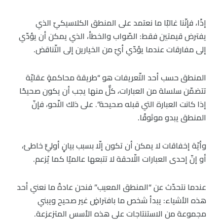
إذًا، فإنّنا غالبًا ما نعتمد على المنطق الكلاسيكيّ الذي
يفترض قيمتين فقط: الصّواب والخطأ، الذي يمكن أن يؤدّي
إلى مفارقات عندما يؤدّي أيّ من الخيارين إلى التّناقض.
المنطق حسب أحد التّعريفات هو “طريقة محاكمةٍ عقليّة
تتضمّن سلسلة من العبارات، كلٌّ منها يجب أن يكون صحيحًا
إذا كانت العبارة التي قبله صحيحة”. على ذلك النّحو، فإنّ
المنطق يبدو موثوقًا.
وأيّة إخفاقات لا يمكن أن تكون إلّا بسبب بيانٍ أوليٍّ خاطئ،
أو إنّ إحدى العبارات اللّاحقة لا تتبعها عالميًا كما يُزعم.
عندما نتحدّث عن “المنطق المعيب” فنحن عادةً ما نعني أحد
هذه الأشياء: يبدأ شخص ما بافتراضٍ غير صحيح ويبني
مجموعة من الاستنتاجات على هذه الأسس المتزعزعة.