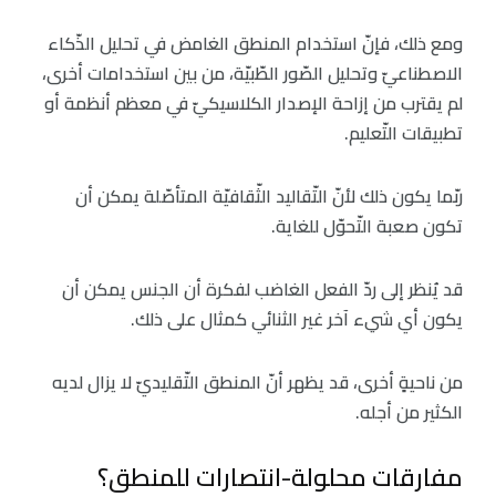
ومع ذلك، فإنّ استخدام المنطق الغامض في تحليل الذّكاء
الاصطناعيّ وتحليل الصّور الطّبيّة، من بين استخدامات أخرى،
لم يقترب من إزاحة الإصدار الكلاسيكيّ في معظم أنظمة أو
تطبيقات التّعليم.
ربّما يكون ذلك لأنّ التّقاليد الثّقافيّة المتأصّلة يمكن أن
تكون صعبة التّحوّل للغاية.
قد يُنظر إلى ردّ الفعل الغاضب لفكرة أن الجنس يمكن أن
يكون أي شيء آخر غير الثنائي كمثال على ذلك.
من ناحيةٍ أخرى، قد يظهر أنّ المنطق التّقليديّ لا يزال لديه
الكثير من أجله.
مفارقات محلولة-انتصارات للمنطق؟