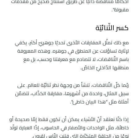
أحكامًا متناقضة ذاتيًا عن طريق استنتاج صحيح من مقدّمات
مقبولة”.
كسر الثّنائيّة
مع ذلك تمثّل المفارقات الأخرى تحديًا جوهريّ أكثر، يكفي
لإثارة تساؤلات عن المنطق في جوهره. وهذه المعروفة
باسم التّناقضات، لا تتصادم مع معرفتنا وحسب، بل مع
منطقها الدّاخليّ الخاصّ.
ربّما كلّ التّناقضات، تنشأ من وجهة نظر ثنائيّة للعالم. على
سبيل المثال، واحدة من أشهرها، مفارقة الكذّاب، تتضمّن
أمثلة مثل “هذا البيان خاطئ”.
إذا كنّا نعتقد أنّ الأشياء يمكن أن تكون فقط إمّا صحيحة أو
خاطئة، مثل الواحدات والأصفار في الحاسوب، إذًا العبارة تولّد
نوعًا من الحلقة المتكرّرة التي فتنتِ النّاس لقرون.