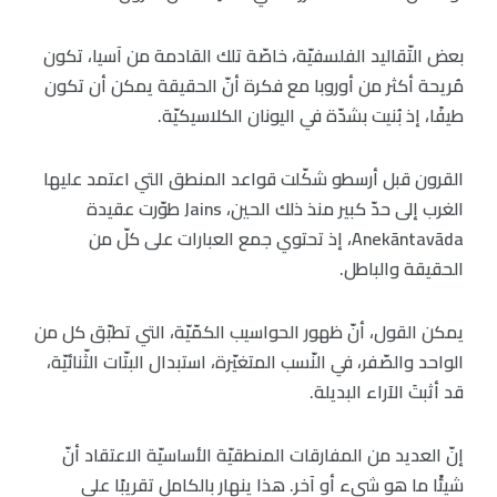
بعض التّقاليد الفلسفيّة، خاصّة تلك القادمة من آسيا، تكون
مُريحة أكثر من أوروبا مع فكرة أنّ الحقيقة يمكن أن تكون
طيفًا، إذ بُنيت بشدّة في اليونان الكلاسيكيّة.
القرون قبل أرسطو شكّلت قواعد المنطق التي اعتمد عليها
الغرب إلى حدّ كبير منذ ذلك الحين، Jains طوّرت عقيدة
Anekāntavāda، إذ تحتوي جمع العبارات على كلّ من
الحقيقة والباطل.
يمكن القول، أنّ ظهور الحواسيب الكمّيّة، التي تطبّق كل من
الواحد والصّفر، في النّسب المتغيّرة، استبدال البتّات الثّنائيّة،
قد أثبتَ الآراء البديلة.
إنّ العديد من المفارقات المنطقيّة الأساسيّة الاعتقاد أنّ
شيئًا ما هو شيء أو آخر. هذا ينهار بالكامل تقريبًا على