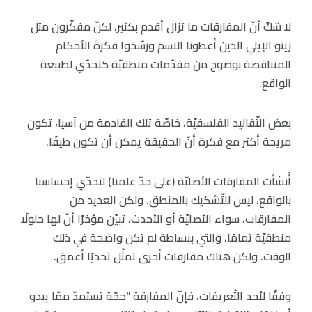
لا شكّ أنّ المفارقات ما تزال أقدم بكثير، لكنّ مفكّرون مثل
زينو الإيلي الذين أعطونا الاسم ورسّخوا فكرةَ الأحكام
المتناقضة بوضوح من مقدّمات منطقيّة كتحدّي لطبيعة
الواقع.
بعض التّقاليد الفلسفيّة، خاصّة تلك القادمة من آسيا، تكون
مريحة أكثر مع فكرة أنّ الحقيقة يمكن أن تكون طيفًا.
أُنشأت المفارقات الأصليّة (على حدّ علمنا) لتحدّي إحساسنا
بالواقع، ليس للتّشكيك بالمنطق. ولكن العديد من
المفارقات، سواء الأصليّة أو الأحدث، تبيّن مؤخرًا أنّ لها حلولًا
منطقيّة تمامًا، والتي ببساطة لم تكن واضحة في ذلك
الوقت. ولكن هناك مفارقات أخرى تمثّل تحديًا أعمق.
وفقًا لأحد التّعريفات، فإنّ المفارقة “حجّة تستمدّ ممّا يبدو