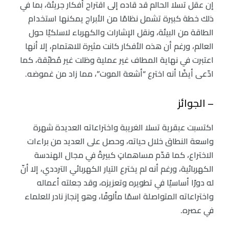
إن عقل تسلا الحالم قد قاده إلى اقتراح أفكار جريئة، بما في
ذلك خطة كبيرة تشمل نظامًا من الأبراج يمكنها استخدام
الطاقة من البيئة، ونقل الإشارات والكهرباء لاسلكيًا حول
العالم، ورغم أن هذه الأفكار كانت مثيرة للاهتمام، إلا أنها
اعتبرت في نهاية المطاف غير عملية وظلت غير مُطبّقة، كما
ادّعى أيضًا أنه اخترع “أشعة الموت”، مما زاد من غموضه.
– الجوائز
اكتسبت عبقرية تسلا الغريبة واختراعاته العديدة شهرة
واسعة النطاق خلال حياته، وحصل على العديد من براءات
الاختراع، كما قدّم مساهماتٍ كبيرةً في مجال الهندسة
الكهربائية، ورغم أنه لم يخترع التيار الكهربائي الترددي، إلا أنّ
له دورًا أساسيًا في تطويره وتعزيزه، وقد جعلته أعماله
واختراعاته المتواصلة اسمًا مألوفًا، وهو إنجاز نادر للعلماء
في عصره.