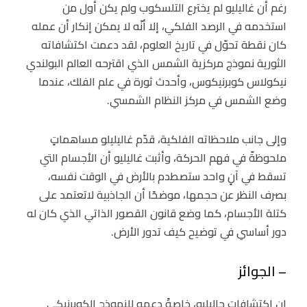
رغم أن غاليليو لم يخترع التلسكوب ولم يكن أول من
استخدمه في الرصد الفلكي، إلا أنّه لا يمكن إنكار أن عمله
كان نقطة تحوّل في تاريخ العلوم، لقد دعمت اكتشافاته
الثورية نموذج مركزية الشمس الذي اقترحه العالم البولندي
نيكولاس كوبرنيكوس، وأحدث ثورة في علم الفلك، عندما
وضع الشمس في مركز النظام الشمسي.
وإلى جانب ملاحظاته الفلكية، قدّم غاليليلو مساهماتٍ
ملحوظةّ في فهم الحركة، وأثبت غاليليو أن الأجسام التي
تسقط في آنٍ واحد ستصطدم بالأرض في الوقت نفسه،
بصرف النظر عن حجمها، موضحًا أن الجاذبية لاتعتمد على
كتلة الأجسام، كما وضع قانون القصور الذاتي الذي كان له
دور أساسي في توضيح كيف تدور الأرض.
– الجوائز
إن اكتشافات جاليليو، خاصةً دعمه للنموذج الكوبرنيكي