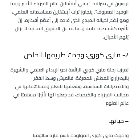
توسون في ميرلاند: “يبقى أينشتاين عالم الفيزياء الأخير وربما
الوحيد المعروف”. يتجاوز تراث أينشتاين مساهماته العلمي،
وهو يُذكر لخياله المبدع الذي قاده إلى أعظم أفكاره. إنّ
تأثيره كشخصية عامة ودفاعه عن الحقوق المدنية لا يزال
يُلهم الأجيال.
2- ماري كوري: وجدت طريقها الخاص
تميزت رحلة ماري كوري الرائعة نحو الإبداع العلمي والشهرة
بالإصرار والتعطش للمعرفة، فالعيش وسط الفقر
والاضطرابات السياسية، وشغفها للتعلم ومساهماتها في
مجالات الفيزياء والكيمياء، قد جعلوا لها تأثيرًا مستمرًا في
عالم العلوم.
– حياتها
واجهت ماري كوري المولودة باسم ماريا سالوميا