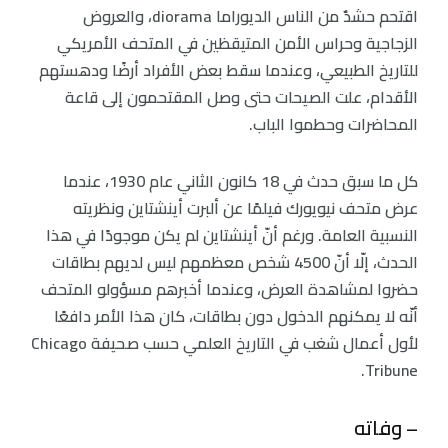
اقتحم حشدٌ من الناس الديوراما diorama، والعروض
الزجاجية وحراس الأمن المتيقظين في المتحف الأمريكي
للتاريخ الطبيعي، وعندما سقط بعض الأفراد أرضًا ودهستهم
الأقدام، علت الصيحات حتى وصل المقتحمون إلى قاعة
المحاضرات وحطموا الباب.
كل ما سبق حدث في 18 كانون الثاني عام 1930، عندما
عرض متحف نيويورك فيلمًا عن ألبرت أينشتاين ونظريته
النسبية العامة. ورغم أنّ أينشتاين لم يكن موجودًا في هذا
الحدث، إلّا أنّ 4500 شخص معظمهم ليس لديهم بطاقات
حضروا لمشاهدة العرض، وعندما أخبرهم مسؤولو المتحف
أنّه لا يمكنهم الدخول دون بطاقات، كان هذا الأمر دافعًا
لأول أعمال شغب في التاريخ العلمي حسب صحيفة Chicago
Tribune.
– وفاته