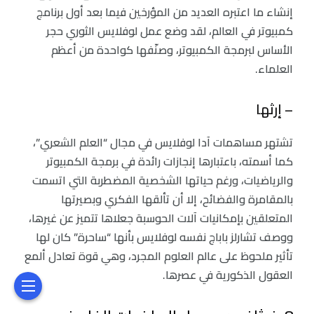
إنشاء ما اعتبره العديد من المؤرخين فيما بعد أول برنامج
كمبيوتر في العالم، لقد وضع عمل لوفلايس الثوري حجر
الأساس لبرمجة الكمبيوتر، وصنّفها كواحدة من أعظم
العلماء.
– إرثها
تشتهر مساهمات آدا لوفلايس في مجال “العلم الشعري”،
كما أسمته، باعتبارها إنجازات رائدة في برمجة الكمبيوتر
والرياضيات، ورغم حياتها الشخصية المضطربة التي اتسمت
بالمقامرة والفضائح، إلا أن تألقها الفكري وبصيرتها
المتعلقين بإمكانيات آلات الحوسبة جعلاها تتميز عن غيرها،
ووصف تشارلز باباج نفسه لوفلايس بأنها “ساحرة” كان لها
تأثير ملحوظ على عالم العلوم المجرد، وهي قوة تعادل ألمع
العقول الذكورية في عصرها.