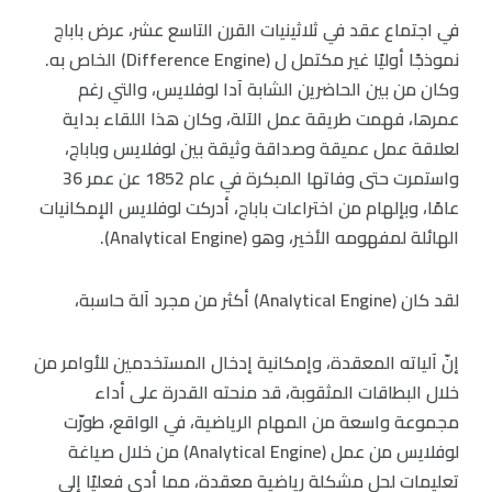
في اجتماع عقد في ثلاثينيات القرن التاسع عشر، عرض باباج
نموذجًا أوليًا غير مكتمل ل (Difference Engine) الخاص به.
وكان من بين الحاضرين الشابة آدا لوفلايس، والتي رغم
عمرها، فهمت طريقة عمل الآلة، وكان هذا اللقاء بداية
لعلاقة عمل عميقة وصداقة وثيقة بين لوفلايس وباباج،
واستمرت حتى وفاتها المبكرة في عام 1852 عن عمر 36
عامًا، وبإلهام من اختراعات باباج، أدركت لوفلايس الإمكانيات
الهائلة لمفهومه الأخير، وهو (Analytical Engine).
لقد كان (Analytical Engine) أكثر من مجرد آلة حاسبة،
إنّ آلياته المعقدة، وإمكانية إدخال المستخدمين للأوامر من
خلال البطاقات المثقوبة، قد منحته القدرة على أداء
مجموعة واسعة من المهام الرياضية، في الواقع، طورّت
لوفلايس من عمل (Analytical Engine) من خلال صياغة
تعليمات لحل مشكلة رياضية معقدة، مما أدى فعليًا إلى