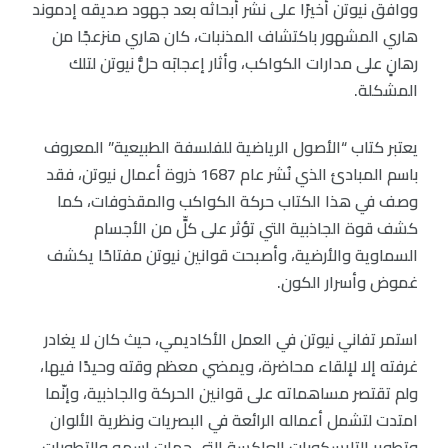
ووافق نيوتن أخيرًا على نشر أبحاثه بعد جهود صديقه إدموند
هاري المشهور باكتشاف المذنبات، كان هاري منزعجًا من
رهانٍ على مدارات الكواكب، وأثار إعجابَه حلُّ نيوتن لتلك
المشكلة.
يعتبر كتاب “الأصول الرياضية للفلسفة الطبيعية” المعروف
باسم المبادئ الذي نُشر عام 1687 ذروة أعمال نيوتن، فقد
وصف في هذا الكتاب حركة الكواكب والمقذوفات، كما
كشف قوة الجاذبية التي تؤثر على كلٍّ من الأجسام
السماوية والأرضية، وأصبحت قوانين نيوتن مفتاحًا يكشف
غموض وأسرار الكون.
استمر تفاني نيوتن في العمل الأكاديمي، حيث كان لا يغادر
غرفته إلا لإلقاء محاضرة، ويمضي معظم وقته وحيدًا فيها،
ولم تقتصر مساهماته على قوانين الحركة والجاذبية، وإنّما
امتدت لتشمل أعماله الرائعة في البصريات ونظرية الألوان
وتطوير التليسكوبات العاكسة التي حملت اسمه والتطورات