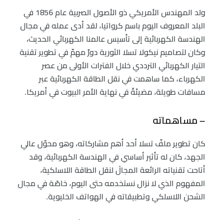
ولد المهندس الأمريكي ذو الأصول الصربية عام 1856 في
البلد المعروف اليوم باسم كرواتيا، لقد أدى عمله في مجال
الهندسة الكهربائية إلى تأسيس عالمنا الكهربائي الحديث،
وكان لتصاميم نيكولا تسلا الثورية دورٌ مهمّ في تطوير تقنية
التيار الكهربائي الترددي خلال الفترات الأولى من عصر
الكهرباء، كما ساهمت في نقل الطاقة الكهربائية عبر
مسافات طويلة، مضيئةً في نهاية الأمر البيوت في أمريكا.
– مساهماته
كان تطوير ملفّ تسلا أحد أهم مشاركاته، وهو محوّل عالي
الجهد، كان له تأثير أساسي في الهندسة الكهربائية، وقد
أتاحت تقنياته الرائعة المجالَ لنقل الطاقة اللاسلكية،
المفهوم الذي لا نزال نستخدمه حتى اليوم، خاصًة في مجال
الشحن اللاسلكي وتطبيقاته في الهواتف الخليوية.