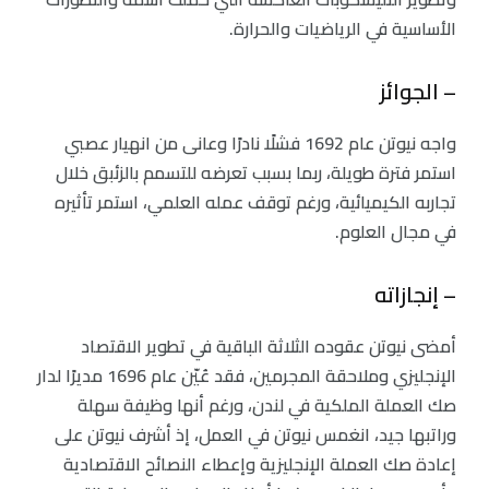
الأساسية في الرياضيات والحرارة.
– الجوائز
واجه نيوتن عام 1692 فشلًا نادرًا وعانى من انهيار عصبي
استمر فترة طويلة، ربما بسبب تعرضه للتسمم بالزئبق خلال
تجاربه الكيميائية، ورغم توقف عمله العلمي، استمر تأثيره
في مجال العلوم.
– إنجازاته
أمضى نيوتن عقوده الثلاثة الباقية في تطوير الاقتصاد
الإنجليزي وملاحقة المجرمين، فقد عُيّن عام 1696 مديرًا لدار
صك العملة الملكية في لندن، ورغم أنها وظيفة سهلة
وراتبها جيد، انغمس نيوتن في العمل، إذ أشرف نيوتن على
إعادة صك العملة الإنجليزية وإعطاء النصائح الاقتصادية