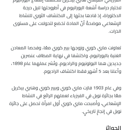
لاختيار دراسة أشعة اليورانيوم في أطروحتها لنيل درجة
الدكتوراة، إذ قادها بحثها إلى الاكتشاف الثوري للنشاط
الإشعاعي موضحةً أنّ المادة تخضع لتحولات على مستوى
الذرات.
تعاونت ماري كوري وزوجها بيير كوري معًا، وفحصا المعادن
الغنية باليورانيوم، واكتشفا في نهاية المطاف عنصرين
جديدين هما البولونيوم والراديوم، ونُشر عملهما عام 1898،
وأعلنا بعد 5 أشهر فقط اكتشاف الراديوم.
وفي عام 1903 فازت ماري كوري وبيير كوري وهنري بيكريل
معًا بجائزة نوبل في الفيزياء لعملهم الرائع في النشاط
الإشعاعي، وأصبحت ماري كوري أول امرأة تحصل على جائزة
نوبل في إنجازٍ تاريخيٍ.
الجوائز