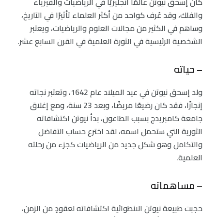
كان إسحق نيوتن عالمًا انجليزيًا في الرياضيات والفيزياء
والفلك، وقد عُرف كواحد من أكثر العلماء تأثيرًا في التاريخ،
وساهم في الكثير من مجالات العلوم والرياضيات، ويعتبر
الشخصية الرئيسية في الثورة العلمية في القرن السابع عشر.
– حياته
ولد إسحق نيوتن في عيد الميلاد عام 1642، وتعتبر نجاته
إنجازًا، فقد كان رضيعًا مريضًا، وبعد 23 سنة، ومع إغلاق
جامعة كامبريدج بسبب الطاعون، بدأ نيوتن اكتشافاته
الثورية التي ستحمل اسمه، لقد اخترع حساب التفاضل
والتكامل وهو شكل جديد من الرياضيات كجزء من رحلته
العلمية.
– مساهماته
حجبت طبيعة نيوتن الانطوائية اكتشافاته لعقودٍ من الزمن،