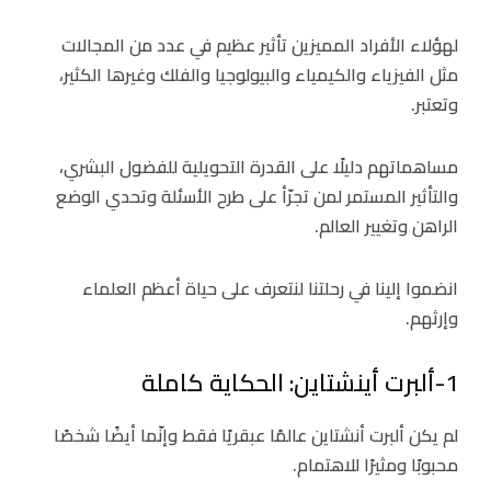
لهؤلاء الأفراد المميزين تأثير عظيم في عدد من المجالات
مثل الفيزياء والكيمياء والبيولوجيا والفلك وغيرها الكثير،
وتعتبر.
مساهماتهم دليلًا على القدرة التحويلية للفضول البشري،
والتأثير المستمر لمن تجرّأ على طرح الأسئلة وتحدي الوضع
الراهن وتغيير العالم.
انضموا إلينا في رحلتنا لنتعرف على حياة أعظم العلماء
وإرثهم.
1-ألبرت أينشتاين: الحكاية كاملة
لم يكن ألبرت أنشتاين عالمًا عبقريًا فقط وإنّما أيضًا شخصًا
محبوبًا ومثيرًا للاهتمام.