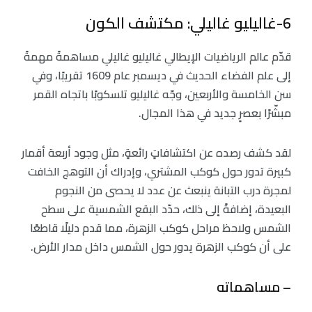
6-غاليليو غاليلي: مكتشف الكون
قدّم عالم الرياضيات الإيطالي غاليليو غاليلي مساهمةً مهمةً
إلى علم الفضاء الحديث في ديسمبر عام 1609 تقريبًا، وفي
سن الخامسة والأربعين، وجّه غاليليو تلسكوبًا باتجاه القمر
مبشّرًا بعصرٍ جديد في هذا المجال.
لقد كشف رصده عن اكتشافاتٍ رائعةٍ، مثل وجود أربعة أقمار
كبيرة تدور حول كوكب المشتري، وإدراك أن التوهج الخافت
لمجرة درب التبانة ينبعث عن عدد لا يحصى من النجوم
البعيدة، إضافةً إلى ذلك، حدّد البقع الشمسية على سطح
الشمس ولاحظ مراحل كوكب الزهرة، مما قدم دليلًا قاطعًا
على أن كوكب الزهرة يدور حول الشمس داخل مدار الأرض.
– مساهماته