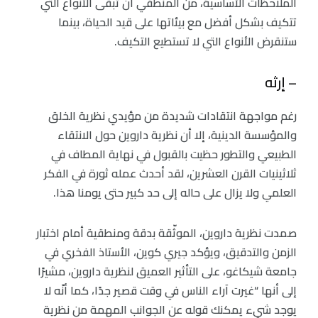
الملاحظات الأساسية، من المنطقي أن تبقى الأنواع التي
تتكيف بشكل أفضل مع بيئاتها على قيد الحياة، بينما
ستنقرض الأنواع التي لا تستطيع التكيف.
– إرثه
رغم مواجهة انتقادات شديدة من مؤيدي نظرية الخلق
والمؤسسة الدينية، إلا أن نظرية داروين حول الانتقاء
الطبيعي والتطور حظيت بالقبول في نهاية المطاف في
ثلاثينيات القرن العشرين، لقد أحدث عمله ثورة في الفكر
العلمي ولا يزال على حاله إلى حد كبير حتى يومنا هذا.
صمدت نظرية داروين، الموثّقة بدقة ومنطقية أمام اختبار
الزمن والتدقيق، ويؤكد جيري كوين، الأستاذ الفخري في
جامعة شيكاغو، على التأثير العميق لنظرية داروين، مشيرًا
إلى أنها “غيرت آراء الناس في وقت قصير جدًا، كما أنّه لا
يوجد شيء يمكنك قوله عن الجوانب المهمة من نظرية