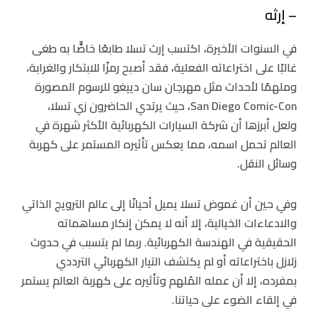
– إرثه
في السنوات الأخيرة، اكتسب إرث تسلا طابعًا خاصًّا به طغى
غالبًا على اختراعاته الفعلية، فقد أصبح رمزًا للابتكار والغرابة،
وملهمًا لأحداث مثل مهرجان سان دييغو للرسوم المصورة
San Diego Comic-Con، حيث يرتدي الحاضرون زي تسلا،
ولعل أبرزها أن شركة السيارات الكهربائية الأكثر شهرة في
العالم تحمل اسمه، مما يعكس تأثيره المستمر على كهربة
وسائل النقل.
وفي حين أن غموض تسلا يميل أحيانًا إلى عالم الترويج الذاتي
والادعاءات الخيالية، إلا أنه لا يمكن إنكار مساهماته
الحقيقية في الهندسة الكهربائية. ربما لم يتسبب في حدوث
زلازل باختراعاته أو لم يكتشف التيار الكهربائي الترددي
بمفرده، إلا أن عمله المُلهم وتأثيره على كهربة العالم يستمر
في إلقاء الضوء على حياتنا.