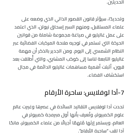
الحديثين.
وتحديدًا، سيؤثر قانون القصور الذاتي الذي وضعه على
علماء المستقبل، ومنهم السير إسحاق نيوتن، الذي اعتمد
على عمل غاليليو في صياغة مجموعة شاملة من قوانين
الحركة التي تستمر في توجيه ملاحة المركبات الفضائية عبر
النظام الشمسي إلى اليوم. ومن الجدير بالذكر أن مهمة
غاليليو التابعة لناسا إلى كوكب المشتري، والتي أُطلقت بعد
قرون، أثبتت أهمية مساهمات غاليليو الدائمة في مجال
استكشاف الفضاء.
7-آدا لوفلايس: ساحرة الأرقام
تحدت آدا لوفلايس التقاليد السائدة في عصرها وغيرت عالم
علوم الكمبيوتر، وتُعرف بأنها أول مبرمجة كمبيوتر في
العالم، ويستمر إرثها مُلهمًا أجيالًا من علماء الكمبيوتر، مانحًا
آدا لقب “ساحرة الأرقام”.