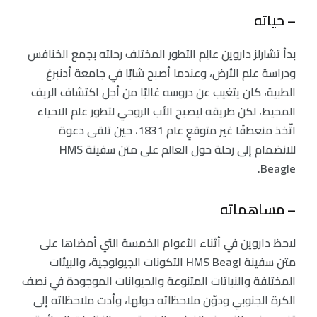
– حياته
بدأ تشارلز داروين عالِم التطور المختلف رحلته بجمع الخنافس
ودراسة علم الأرض، وعندما أصبح شابًا في جامعة أدنبرغ
الطبية، كان يتغيب عن دروسه غالبًا من أجل اكتشاف الريف
المحيط، لكن طريقه ليصبح الأب الروحي لتطور علم الاحياء
اتّخذ منعطفًا غير متوقعٍ عام 1831، حين تلقى دعوة
للانضمام إلى رحلة حول العالم على متن سفينة HMS
Beagle.
– مساهماته
لاحظ داروين في أثناء الأعوام الخمسة التي أمضاها على
متن سفينة HMS Beagl التكونات الجيولوجية، والبيئات
المختلفة والنباتات المتنوعة والحيوانات الموجودة في نصف
الكرة الجنوبي ودوّن ملاحظاته حولها، وأدت ملاحظاته إلى