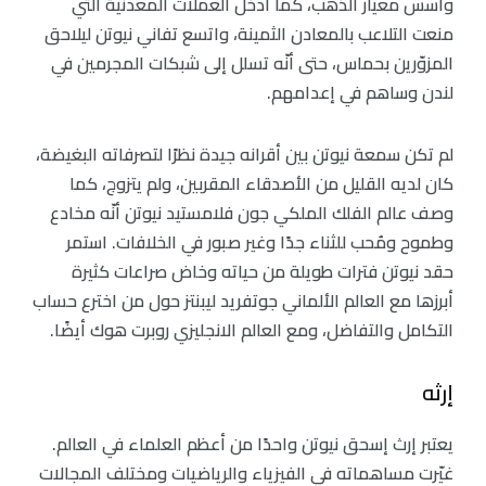
وأسس معيار الذهب، كما أدخل العملات المعدنية التي
منعت التلاعب بالمعادن الثمينة، واتسع تفاني نيوتن ليلاحق
المزوّرين بحماس، حتى أنّه تسلل إلى شبكات المجرمين في
لندن وساهم في إعدامهم.
لم تكن سمعة نيوتن بين أقرانه جيدة نظرًا لتصرفاته البغيضة،
كان لديه القليل من الأصدقاء المقربين، ولم يتزوج، كما
وصف عالم الفلك الملكي جون فلامستيد نيوتن أنّه مخادع
وطموح ومُحب للثناء جدًا وغير صبور في الخلافات. استمر
حقد نيوتن فترات طويلة من حياته وخاض صراعات كثيرة
أبرزها مع العالم الألماني جوتفريد ليبنتز حول من اخترع حساب
التكامل والتفاضل، ومع العالم الانجليزي روبرت هوك أيضًا.
إرثه
يعتبر إرث إسحق نيوتن واحدًا من أعظم العلماء في العالم.
غيّرت مساهماته في الفيزياء والرياضيات ومختلف المجالات