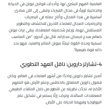
العلمية الفهم البشري لها، وأحدثت قوانين نيوتن في الحركة
والجاذبية ثورةً في مجال الفيزياء وتبقى إلى الآن مبادئ
أساسية في هذا المجال، وأتاح عمله في البصريات
والرياضيات المجال للعلماء الآخرين للاكتشاف والتطوير
المستقبلي لهما، ورغم شخصيته المعقدة، يبقى تراث نيوتن
كعالم مبدع لايمكن مجاراته. قال بيل أندروز: “من المناسب
تسمية وحدة القوة تيمنًا بنيوتن المثابر والعنيد، فهو بحد
ذاته قوة طبيعية”.
4-تشارلز داروين: ناقل العهد التطوري
أصبح تشارلز داروين واحدًا من أشهر العلماء في العالم، وكان
فضول داروين المتعلق بالخنافس وعلم الأرض هو الملهم
الأكبر له، تحدّت نظريته عن التطور من خلال الانتقاء الطبيعي
المعتقدات السائدة، وتركت إرثًا يستمر في تشكيل علم
البيولوجيا وفهمنا للحياة على الأرض.