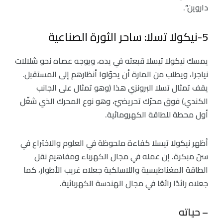
داروين”.
5-نيكولا تسلا: ساحر الثورة الصناعية
يمسك نيكولا تيسلا قبعته في يده، ويوجه عصاه نحو شلالات
نياجرا، ويطلب من المارة أن يحوّلوا أنظارهم إلى المستقبل.
يقف تمثال تسلا البرونزي هذا (وهو تمثال على الجانب
الكندي) فوق محرّك تحريضيّ، وهو نوع المحرك الذي شغّل
أول محطة للطاقة الكهرومائية.
أظهر نيكولا تيسلا كفاءة ملحوظة في العلوم والاختراع في
سنّ مبكرة. إن عمله في مجال الكهرباء ومفاهيم نقل
الطاقة المغناطيسية واللاسلكية جعلاه غريب الأطوار، كما
جعلاه رائدًا رائعًا في مجال الهندسة الكهربائية.
– حياته