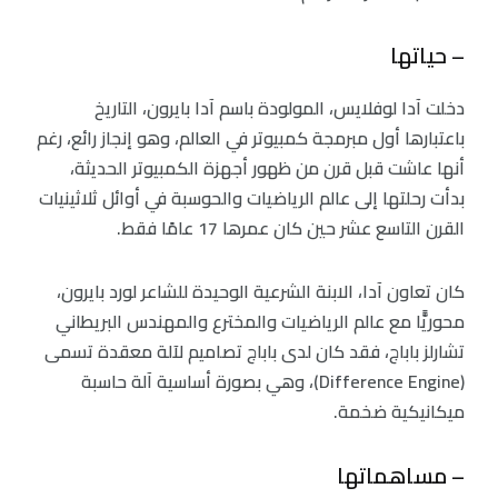
– حياتها
دخلت آدا لوفلايس، المولودة باسم آدا بايرون، التاريخ
باعتبارها أول مبرمجة كمبيوتر في العالم، وهو إنجاز رائع، رغم
أنها عاشت قبل قرن من ظهور أجهزة الكمبيوتر الحديثة،
بدأت رحلتها إلى عالم الرياضيات والحوسبة في أوائل ثلاثينيات
القرن التاسع عشر حين كان عمرها 17 عامًا فقط.
كان تعاون آدا، الابنة الشرعية الوحيدة للشاعر لورد بايرون،
محوريًّا مع عالم الرياضيات والمخترع والمهندس البريطاني
تشارلز باباج، فقد كان لدى باباج تصاميم لآلة معقدة تسمى
(Difference Engine)، وهي بصورة أساسية آلة حاسبة
ميكانيكية ضخمة.
– مساهماتها