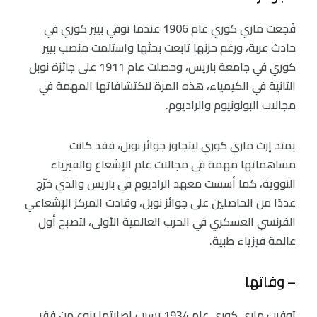
فُجعت ماري كوري عام 1906 عندما توفي بيير كوري في
حادث عربة، ورغم حزنها تابعت بحثها واستلمت منصب بيير
كوري في جامعة باريس، وحصلت عام 1911 على جائزة نوبل
الثانية في الكيمياء، هذه المرة لاكتشافاتها المهمة في
مجالات البولونيوم والراديوم.
يمتد إرث ماري كوري ليتجاوز جوائز نوبل، فقد كانت
مساهماتها مهمة في مجالات علم الإشعاع والفيزياء
النووية، كما أسست معهد الراديوم في باريس والذي خرّج
عددًا من الحاصلين على جوائز نوبل، وقادت المركز الإشعاعي
الفرنسي العسكري في الحرب العالمية الأولى، لتصبح أول
عالمة فيزياء طبية.
– وفاتها
توفيت ماري كوري عام 1934 بسبب إصابتها بنوع من فقر