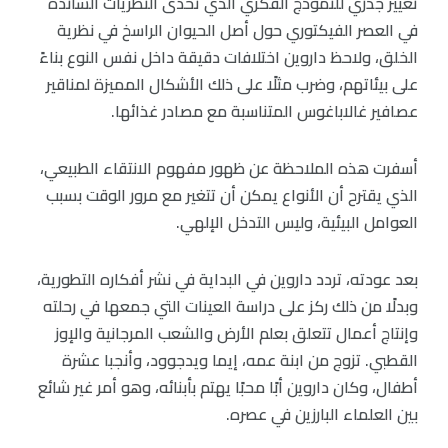
تغيير جذري للنموذج الفكري الذي تحدى النظريات السائدة
في العصر الفيكتوري حول أصل الحيوان الراسخ في نظرية
الخلق، ولاحظ داروين اختلافات دقيقة داخل نفس النوع بناءً
على بيئاتهم، وضرب مثلًا على ذلك الأشكال المميزة لمناقير
عصافير غالاباغوس المتناسبة مع مصادر غذائها.
أسفرت هذه الملاحظة عن ظهور مفهوم الانتقاء الطبيعي،
الذي يقترح أن الأنواع يمكن أن تتغير مع مرور الوقت بسبب
العوامل البيئية، وليس التدخل الإلهي.
بعد عودته، تردد داروين في البداية في نشر أفكاره التطورية،
وبدلًا من ذلك ركز على دراسة العينات التي جمعها في رحلته
وإنتاج أعمال تتعلق بعلم الأرض والشعب المرجانية والإوز
القطبي. تزوج من ابنة عمه، إيما ويدجوود، وأنجبا عشرة
أطفال، وكان داروين أبًا محبًا يهتم بأبنائه، وهو أمر غير شائع
بين العلماء البارزين في عصره.