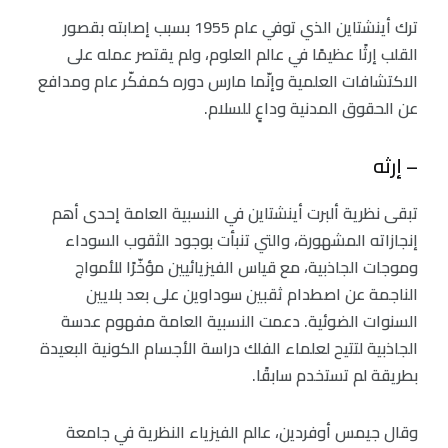
ترك أينشتاين الذي توفي عام 1955 بسبب إصابته بقصور
القلب إرثًا عظيمًا في عالم العلوم، ولم يقتصر عمله على
الاكتشافات العلمية وإنّما مارس دوره كمفكّر عام ومدافع
عن الحقوق المدنية وداعٍ للسلام.
– إرثه
تبقى نظرية ألبرت أينشتاين في النسبية العامة إحدى أهم
إنجازاته المشهورة، والتي تنبأت بوجود الثقوب السوداء
وموجات الجاذبية، مع قياس الفيزيائيين مؤخّرًا للأمواج
الناجمة عن اصطدام ثقبين سوداوين على بعد بلايين
السنوات الضوئية. دعمت النسبية العامة مفهوم عدسة
الجاذبية لتتيح لعلماء الفلك دراسة الأجسام الكونية البعيدة
بطريقة لم تستخدم سابقًا.
وقال جيمس أوفردين، عالم الفيزياء النظرية في جامعة