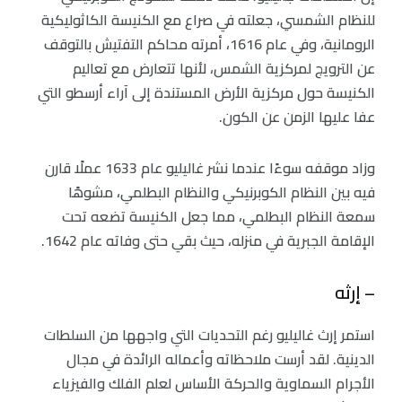
للنظام الشمسي، جعلته في صراع مع الكنيسة الكاثوليكية
الرومانية، وفي عام 1616، أمرته محاكم التفتيش بالتوقف
عن الترويج لمركزية الشمس، لأنها تتعارض مع تعاليم
الكنيسة حول مركزية الأرض المستندة إلى آراء أرسطو التي
عفا عليها الزمن عن الكون.
وزاد موقفه سوءًا عندما نشر غاليليو عام 1633 عملًا قارن
فيه بين النظام الكوبرنيكي والنظام البطلمي، مشوهًا
سمعة النظام البطلمي، مما جعل الكنيسة تضعه تحت
الإقامة الجبرية في منزله، حيث بقي حتى وفاته عام 1642.
– إرثه
استمر إرث غاليليو رغم التحديات التي واجهها من السلطات
الدينية. لقد أرست ملاحظاته وأعماله الرائدة في مجال
الأجرام السماوية والحركة الأساس لعلم الفلك والفيزياء