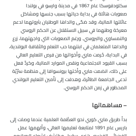
سكلودفوسكا عام 1867 في مدينة وارسو في بولندا
صعوبات هائلة في بداية حياتها بسبب جنسها ومشاكل
عائلتها المالية، وقد ضحّى والداها الوطنيان بثروتهما لدعم
معركة وطنهما في سبيل الاستقلال عن الحكم الروسي
والنمساوي والبروسي. ورغم الصعوبات التي واجهتهما، زرع
والداها المتعلمان في ابنتهما حب التعلم والثقافة البولندية،
في البداية، حُرمت ماري وأخواتها من فرص التعليم العالي
بسبب القيود الاجتماعية ونقص الموارد المالية، وكردّ فعل
على ذلك، انضمت ماري وأختها برونسوافا إلى منظمة سرّيّة
تدعى الجامعة الطائرة، وهدفت إلى تأمين التعليم البولندي
المحظور في زمن الحكم الروسي.
– مساهماتها
بدأ طريق ماري كوري نحو العظَمة العلمية عندما وصلت إلى
باريس عام 1891 لمتابعة تعليمها العالي، وألهمها عمل
الفيزيائي الفرنسي هنري بيكريل مكتشف إشعاع اليورانيوم