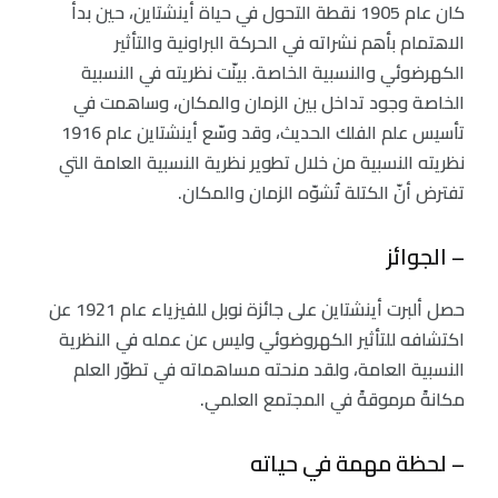
كان عام 1905 نقطة التحول في حياة أينشتاين، حين بدأ
الاهتمام بأهم نشراته في الحركة البراونية والتأثير
الكهرضوئي والنسبية الخاصة. بينّت نظريته في النسبية
الخاصة وجود تداخل بين الزمان والمكان، وساهمت في
تأسيس علم الفلك الحديث، وقد وسّع أينشتاين عام 1916
نظريته النسبية من خلال تطوير نظرية النسبية العامة التي
تفترض أنّ الكتلة تُشوّه الزمان والمكان.
– الجوائز
حصل ألبرت أينشتاين على جائزة نوبل للفيزياء عام 1921 عن
اكتشافه للتأثير الكهروضوئي وليس عن عمله في النظرية
النسبية العامة، ولقد منحته مساهماته في تطوّر العلم
مكانةً مرموقةً في المجتمع العلمي.
– لحظة مهمة في حياته