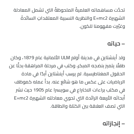
تحدّت مساهماته العلميةُ الملحوظةُ التي تشمل المعادلة
الشهيرة E=mc2 والنظرية النسبية المعتقداتِ السائدةَ
وغيّرت مفهومنا للكون.
– حياته
ولد أينشتاين في مدينة أولم ULM الألمانية عام 1879، وكان
طفلًا يتميز بنضجه المبكر، وكتب في مرحلة المراهقة بحثًا عن
الحقول المغناطيسية. لم يرسب أينشتاين أبدًا في مادة
الرياضيات على عكس ما هو شائع عنه. بدأ عمله كموظف
في مكتب براءات الاختراع في سويسرا عام 1905 حيث نشر
أبحاثه الأربعة الرائدة التي تحوي معادلته الشهيرة E=mc2
التي تصف العلاقة بين الكتلة والطاقة.
– إنجازاته