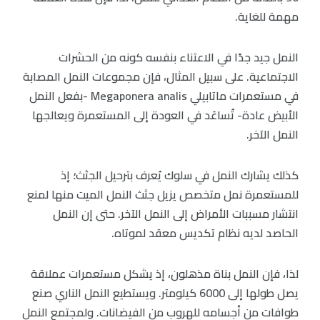
مهمة للغاية.
النمل جيد جدًا في الاعتناء بنفسه كونه من الحشرات
الاجتماعية. على سبيل المثال، فإن مجموعات النمل المصابة
في مستعمرات ماتابيلي Megaponera analis -بفعل النمل
الأبيض عادة- تُساعَد في العودة إلى المستعمرة ويعالجها
النمل الآخر.
كذلك يشارك النمل في سلوك يُعرف بترحيل الجثث؛ إذ
للمستعمرة نمل متخصص يزيل جثث النمل الميت منها لمنع
انتشار مسببات الأمراض إلى النمل الآخر. حتى إن النمل
الحاصد لديه نظام تكديس معقد لموتاه.
لذا، فإن النمل بناة مذهلون، إذ يشكل مستعمرات عملاقة
يصل طولها إلى 6000 كيلومتر. ويستطيع النمل الناري صنع
طوافات من أجسامه للهروب من الفيضانات. ولمجتمع النمل