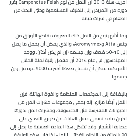
أجريت سنة 2013 أن النمل من نوع Camponotus Felah يغير
دوره من التمريض إلى تنظيف المستعمرة وحتى البحث عن
الطعام في فترات حياته.
ربما أشهر نوع من النمل ذاك المعروف بقاطع الأوراق من
جنس Atta وAcromyrmex، والذي يمكن أن يحمل ما يصل
إلى 10-50 ضعف وزن جسمه (إن لم يكن أكثر). ووجد
المهندسون في عام 2014 أن مفصل رقبة نملة الحقل
الأمريكية يمكن أن يتحمل ضغطًا أكبر ب 5000 مرة من وزن
جسمها.
بالإضافة إلى المجتمعات المنظمة والقوة الهائلة، فإن
النمل أيضًا مزارع. إنه يحمي مجموعات حشرات المن من
الحيوانات المفترسة مثل الدعسوقة، وحشرات المن بدورها
تكون مادة تسمى عسل الغابات عن طريق التغذي على
عصارة الأشجار. وقد تشكل هذا المادة العسلية ما يصل إلى
90 بالمائة من النظام الغذائي للنمل، لذا فإن هذه العلاقة