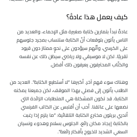
كيف يعمل هذا عادةً؟
عادةً نبدأ بتمارين كتابة صغيرة مثل الإحماء، والعديد من
الناس يأتون بتوقعات أنّ الكتابة ستنساب بمجرد جلوسهم
على الكرسي، وأنّهم سيؤدون على نحوٍ ممتاز دون قيود
تقريبًا. لكن لا موسيقي ولا رياضي سيظن ذلك عن نفسه
والكتّاب المحترفون يعرفون ذلك أفضل.
وهناك سوء فهم آخر. أكبرها “لا أستطيع الكتابة”. العديد من
الطلاب يأتون إلى فصلي بهذا الموقف، لكن جميعنا يمكنه
الكتابة. قد تكون المشكلة هي المتطلبات الزائدة التي
نضعها على عاتقنا. أحب أن أقتبس عن الكاتب الفرنسي
أندري بريتون مخترع الكتابة التلقائية: “ما يلزم إذا رغبت
بالكتابة إيجاد مكان رائع، الجلوس بسلام وهدوء ونسيان
السعي الشديد للخروج بأفكار رائعة”.