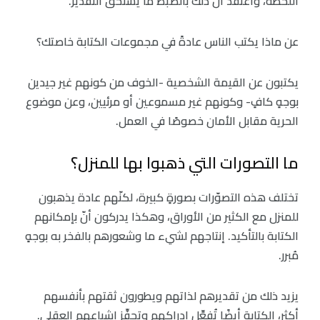
اللحظة، وأعتقد أنّ ذلك بالضبط ما يستحق التقدير.
عن ماذا يكتب الناس عادةً في مجموعات الكتابة خاصتك؟
يكتبون عن القيمة الشخصية -الخوف من كونهم غير جيدين
بوجهٍ كافٍ- وكونهم غير مسموعين أو مرئيين، وعن موضوع
الحرية مقابل الأمان خصوصًا في العمل.
ما التصورات التي ذهبوا بها للمنزل؟
تختلف هذه التصوّرات بصورةٍ كبيرة، لكنّهم عادة يذهبون
للمنزل مع الكثير من الأوراق، وهكذا يدركون أنّ بإمكانهم
الكتابة بالتأكيد. إنتاجهم لشيء ما وشعورهم بالفخر به بوجهٍ
مُبرر.
يزيد ذلك من تقديرهم لذاتهم ويطورون ثقتهم بأنفسهم
أكثر، الكتابة أيضًا تُفعِّل إدراكهم وتحفِّز إشباعهم العقلي.