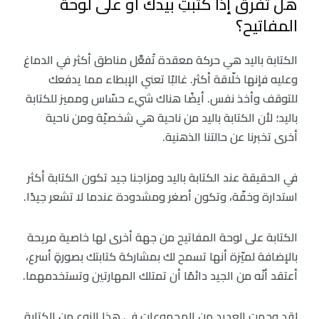
هل تفرق إذا كتبتِ بيدك أو على لوحة
المفاتيح؟
الكتابة باليد هي حركة معقدة تُفعِّل مناطق أكثر في الدماغ
وعليه فإنها خلّاقة أكثر. غالبًا تعني الإبطاء مما يدفعك
للتوقف وأخذ نفس. أيضًا هناك شيء حسّاس ومميز للكتابة
باليد؛ لأن الكتابة باليد من ناحية هي شخصيّة ومن ناحية
أخرى تخبرنا عن حالتنا الذهنية.
في الحقيقة عند الكتابة باليد ومزاجنا جيد تكون الكتابة أكثر
استدارة وخفّة، وتكون أصغر ومشدودة عندما لا تشعر جيدًا.
الكتابة على لوحة المفاتيح من جهة أخرى لها خاصية مريحة
بالإضافة لميّزة أنها تسمح لك بمشاركة كتابتك بصورةٍ أسرع،
أعتقد أنّه من الجيد دائمًا أن تمتلك المهارتين وتستخدمهما.
لقد وجهتِ العديد من المجموعات في هذا النوع من الكتابة.