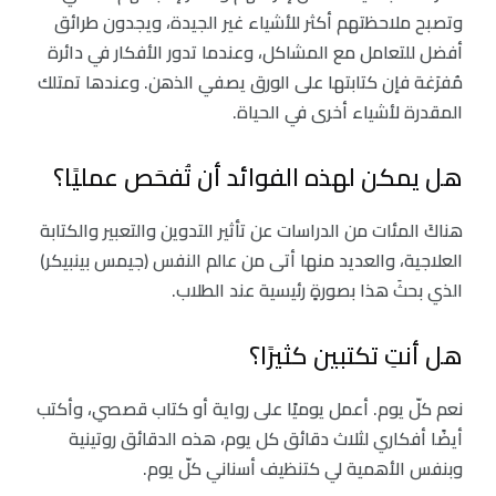
وتصبح ملاحظتهم أكثر للأشياء غير الجيدة، ويجدون طرائق
أفضل للتعامل مع المشاكل، وعندما تدور الأفكار في دائرة
مُفرَغة فإن كتابتها على الورق يصفي الذهن. وعندها تمتلك
المقدرة لأشياء أخرى في الحياة.
هل يمكن لهذه الفوائد أن تُفحَص عمليًا؟
هناكَ المئات من الدراسات عن تأثير التدوين والتعبير والكتابة
العلاجية، والعديد منها أتى من عالم النفس (جيمس بينبيكر)
الذي بحثَ هذا بصورةٍ رئيسية عند الطلاب.
هل أنتِ تكتبين كثيرًا؟
نعم كلّ يوم. أعمل يوميًا على رواية أو كتاب قصصي، وأكتب
أيضًا أفكاري لثلاث دقائق كل يوم، هذه الدقائق روتينية
وبنفس الأهمية لي كتنظيف أسناني كلّ يوم.