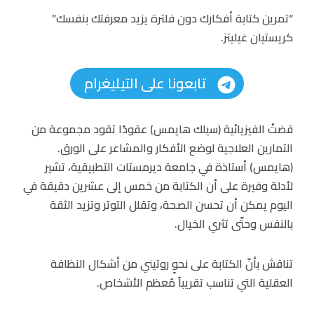
“تمرين كتابة أفكارك دون فلترة يزيد معرفتك بنفسك”
كريستيان غيليتز.
تابعونا على التيليغرام
قضتْ الفيزيائية (سيلك هايمس) عقودًا تقود مجموعة من
التمارين العلاجية لوضع الأفكار والمشاعر على الورق.
(هايمس) أستاذة في جامعة ديرمستات التطبيقية، تشير
لأدلة وفيرة على أن الكتابة من خمس إلى عشرين دقيقة في
اليوم يمكن أن تحسن الصحة، وتقلل التوتر وتزيد الثقة
بالنفس وحتّى تثري الخيال.
تناقش بأنّ الكتابة على نحوٍ روتيني من أشكال النظافة
العقلية التي تناسب تقريباً مُعظم الأشخاص.