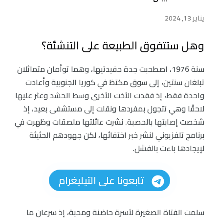
يناير 13, 2024
وهل ستتفوق الطبيعة على التنشئة؟
سنة 1976، اصطحبت جدة حفيدتيها، وهما توأمان متماثلان
تبلغان سنتين، إلى سوق مكتظ في كوريا الجنوبية وأعادت
واحدة فقط، إذ فقدت الأخت الأخرى وسط الحشد وعثر عليها
لاحقًا وهي تتجول بمفردها ونقلت إلى مستشفى بعيد، إذ
شخصت إصابتها بالحصبة. نشرت عائلتها ملصقات وظهرت في
برنامج تلفزيوني لنشر خبر اختفائها، لكن جهودهم الحثيثة
لإيجادها باءت بالفشل.
تابعونا على التيليغرام
سلمت الفتاة الصغيرة لأسرة حاضنة ومحبة، إذ سرعان ما