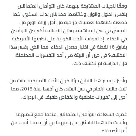
وفقًا للجينات المشتركة بينهما، كان التوأمان المتماثلان
بنفس الطول والوزن وكلتاهما مصابتان بداء السكري، كما
خضعت كلتاهما لعمليات جراحية من أجل إزالة الورم من
المبيض في سن المراهقة. وكان الاختلاف أكبر بين التوأمين
في الذكاء، إذ تفوقت الأخت الكورية على نظيرتها الأمريكية
بفارق 16 نقطة في اختبار معدل الذكاء. فما الذي يفسر هذا
الاختلاف؟ في حين أن البيئة هي أحد التفسيرات المحتملة،
فإن الدراسة لم تكشف ذلك.
وأخيرًا، يفسر هذا التباين جزئيًا كون الأخت الأمريكية عانت من
ثلاث حالات ارتجاج في سن الرشد، كان آخرها سنة 2018، مما
أدى إلى تغييرات عاطفية وانخفاض طفيف في الإدراك.
غمرت السعادة التوأمين المتماثلين عندما جمع شملهما
وأعربت كلتاهما للباحثين عن رغبتهما في أن يصبحا أقرب من
أعز الأصدقاء.