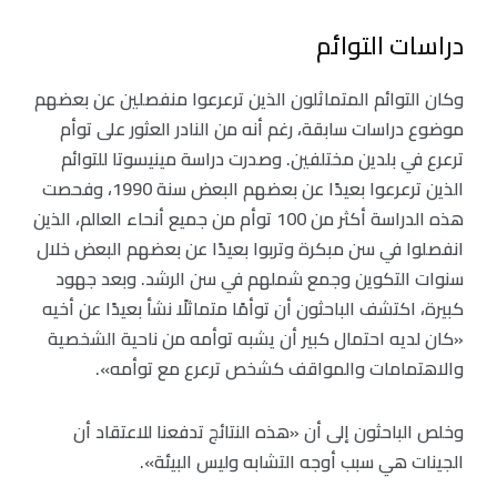
دراسات التوائم
وكان التوائم المتماثلون الذين ترعرعوا منفصلين عن بعضهم
موضوع دراسات سابقة، رغم أنه من النادر العثور على توأم
ترعرع في بلدين مختلفين. وصدرت دراسة مينيسوتا للتوائم
الذين ترعرعوا بعيدًا عن بعضهم البعض سنة 1990، وفحصت
هذه الدراسة أكثر من 100 توأم من جميع أنحاء العالم، الذين
انفصلوا في سن مبكرة وتربوا بعيدًا عن بعضهم البعض خلال
سنوات التكوين وجمع شملهم في سن الرشد. وبعد جهود
كبيرة، اكتشف الباحثون أن توأمًا متماثلًا نشأ بعيدًا عن أخيه
«كان لديه احتمال كبير أن يشبه توأمه من ناحية الشخصية
والاهتمامات والمواقف كشخص ترعرع مع توأمه».
وخلص الباحثون إلى أن «هذه النتائج تدفعنا للاعتقاد أن
الجينات هي سبب أوجه التشابه وليس البيئة».