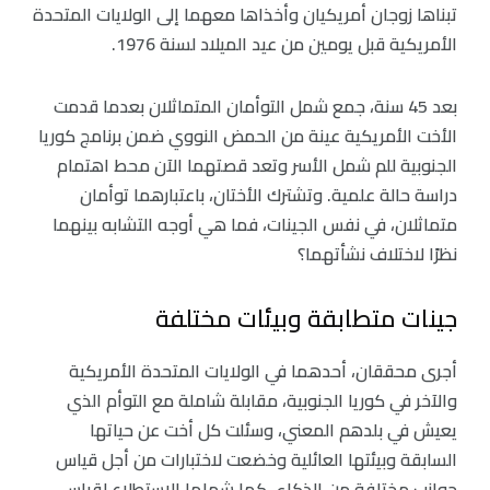
تبناها زوجان أمريكيان وأخذاها معهما إلى الولايات المتحدة
الأمريكية قبل يومين من عيد الميلاد لسنة 1976.
بعد 45 سنة، جمع شمل التوأمان المتماثلان بعدما قدمت
الأخت الأمريكية عينة من الحمض النووي ضمن برنامج كوريا
الجنوبية للم شمل الأسر وتعد قصتهما الآن محط اهتمام
دراسة حالة علمية. وتشترك الأختان، باعتبارهما توأمان
متماثلان، في نفس الجينات، فما هي أوجه التشابه بينهما
نظرًا لاختلاف نشأتهما؟
جينات متطابقة وبيئات مختلفة
أجرى محققان، أحدهما في الولايات المتحدة الأمريكية
والآخر في كوريا الجنوبية، مقابلة شاملة مع التوأم الذي
يعيش في بلدهم المعني، وسئلت كل أخت عن حياتها
السابقة وبيئتها العائلية وخضعت لاختبارات من أجل قياس
جوانب مختلفة من الذكاء، كما شملها الاستطلاع لقياس