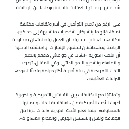
شخصيتها وصحتها العقلية والبدنية ورضاها عن الوظيفة.
على الرغم من ترعرع التوأمين في أسر وثقافات مختلفة
تمامًا، فإنهما يتشاركان شخصيات متشابهة إلى حد كبير،
فكلتاهما تعملان بجد وتحبان العمل وتستمتعان بممارسة
الرياضة ومتعطشتان لتحقيق الإنجازات. واكتشف الباحثون
أن الأخت الكورية «نشأت في جو عائلي مفعم بالدعم
والتماسك وتشجيع النمو الذاتي. وفي المقابل، ترعرعت
الأخت الأمريكية في بيئة أسرية أكثر صرامة وتدينًا تسودها
النزاعات العائلية».
وتماشيًا مع الاختلافات بين الثقافتين الأمريكية والكورية،
أعربت الأخت الأمريكية عن «استقلالية الذات وإيمانها
بالمساواة»، بينما تعتبر الأخت الكورية «الذات جزءًا من
الجماعة وتقبل بالتسلسل الهرمي وانعدام المساواة».