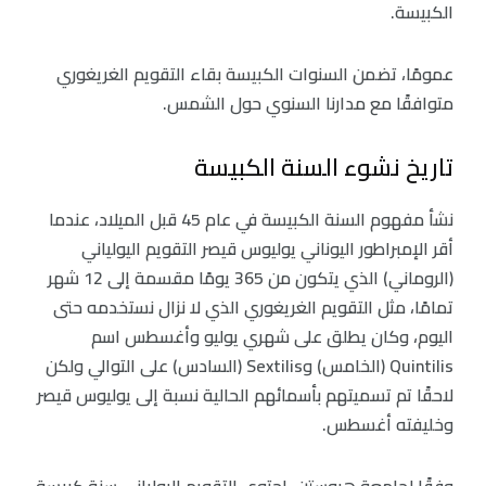
الكبيسة.
عمومًا، تضمن السنوات الكبيسة بقاء التقويم الغريغوري
متوافقًا مع مدارنا السنوي حول الشمس.
تاريخ نشوء السنة الكبيسة
نشأ مفهوم السنة الكبيسة في عام 45 قبل الميلاد، عندما
أقر الإمبراطور اليوناني يوليوس قيصر التقويم اليولياني
(الروماني) الذي يتكون من 365 يومًا مقسمة إلى 12 شهر
تمامًا، مثل التقويم الغريغوري الذي لا نزال نستخدمه حتى
اليوم، وكان يطلق على شهري يوليو وأغسطس اسم
Quintilis (الخامس) وSextilis (السادس) على التوالي ولكن
لاحقًا تم تسميتهم بأسمائهم الحالية نسبة إلى يوليوس قيصر
وخليفته أغسطس.
وفقًا لجامعة هيوستن، احتوى التقويم اليولياني سنة كبيسة