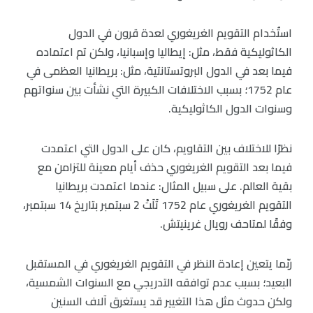
استُخدام التقويم الغريغوري لعدة قرون في الدول
الكاثوليكية فقط، مثل: إيطاليا وإسبانيا، ولكن تم اعتماده
فيما بعد في الدول البروتستانتية، مثل: بريطانيا العظمى في
عام 1752؛ بسبب الاختلافات الكبيرة التي نشأت بين سنواتهم
وسنوات الدول الكاثوليكية.
نظرًا للاختلاف بين التقاويم، كان على الدول التي اعتمدت
فيما بعد التقويم الغريغوري حذف أيام معينة للتزامن مع
بقية العالم. على سبيل المثال: عندما اعتمدت بريطانيا
التقويم الغريغوري عام 1752 تَلَتْ 2 سبتمبر بتاريخ 14 سبتمبر،
وفقًا لمتاحف رويال غرينيتش.
ربّما يتعين إعادة النظر في التقويم الغريغوري في المستقبل
البعيد؛ بسبب عدم توافقه التدريجي مع السنوات الشمسية،
ولكن حدوث مثل هذا التغيير قد يستغرق آلاف السنين