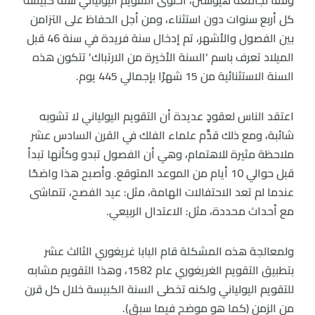
كل أربع سنوات دون استثناء، ومن أجل الحفاظ على التزامن
بين الفصول والأشهر، تم إدخال سنة فريدة في سنة 46 قبل
الميلاد تعرف باسم ‘السنة الأخيرة من الارتباك’ تتكون هذه
السنة الاستثنائية من 15 شهرًا بإجمالي 445 يوم.
اعتقد الناس لعقودٍ عديدة أن التقويم اليولياني لا تشوبه
شائبة، ومع ذلك قدَّم علماء الفلك في القرن السادس عشر
ملاحظة مثيرة للاهتمام، وهي أن الفصول تبدو وكأنها تبدأ
قبل حوالي 10 أيام من الموعد المتوقع. وأصبح هذا واضحًا
عندما لم تعد الاحتفالات الهامة، مثل: عيد الفصح، تتماشى
مع أحداث محددة، مثل: الاعتدال الربيعي.
ولمعالجة هذه المشكلة قام البابا غريغوري الثالث عشر
بتطبيق التقويم الغريغوري عام 1582، وهذا التقويم مشابه
للتقويم اليولياني ولكنه تخطى السنة الكبيسة خلال كل قرن
من الزمن (كما هو موضح فيما سبق).