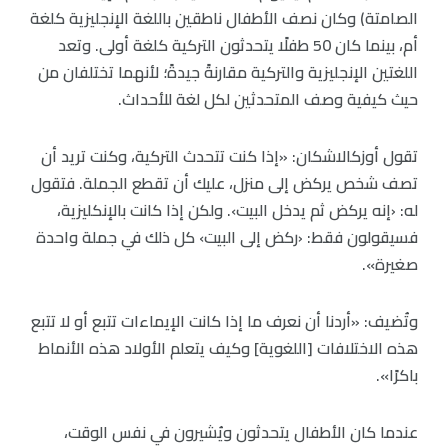
الصامتة) وكان نصف الأطفال ناطقين باللغة الإنجليزية كلغة
أم، بينما كان 50 طفلًا يتحدثون التركية كلغة أولى. وتعد
اللغتين الإنجليزية والتركية مقارنةً جيدةً؛ لأنهما تختلفان من
حيث كيفية وصف المتحدثين لكل لغة للأحداث.
تقول أوزكالاشكان: «إذا كنت تتحدث التركية، وكنت تريد أن
تصف شخص يركض إلى منزل، عليك أن تقطع الجملة. فتقول
له: ‹إنه يركض ثم يدخل البيت›. ولكن إذا كانت بالإنكليزية،
فسيقولون فقط: ‹ركض إلى البيت› كل ذلك في جملة واحدة
صغيرة».
وتُضيف: «أردنا أن نعرف ما إذا كانت الإيماءات تتبع أو لا تتبع
هذه الاختلافات [اللغوية] وكيف يتعلم الأولاد هذه الأنماط
باكرًا».
عندما كان الأطفال يتحدثون ويُشيرون في نفس الوقت،