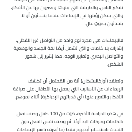
تفكير الناس، والطريقة التي يبنوها ويعبرون بها عن الأفكار،
والتي يمكن رؤيتها في الإيماءات عندما يتحدثون أو لا
يتحدثون بصوتٍ عالٍ.
فالإيماءات هي مجرد نوع واحد من التواصل غير اللفظي:
إشارات بلا كلمات والتي تشمل أيضًا لغة الجسد والوضعية
والتواصل البصري وتعابير الوجه، مما يُشير إلى شعور
الشخص.
وتعتقد (أوزكالاشكان) أنهُ من المُحتمل أن تكشف
الإيماءات عن الأساليب التي يعمل بها الأطفال على صياغة
الأفكار والتعبير عنها (أي قدراتهم الإدراكية) أثناء نموهم.
في هذهِ الدراسة الأخيرة، طُلِبَ من 100 طفل وصف فعل
بالكلمات وحركات اليد أولًا، ثم وصف نفس الفعل دون
التحدث باستخدام أيديهم فقط (ما يُعرف باسم الإيماءات