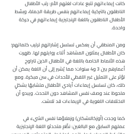
كانت إيماءاتهم تتبع عادات لغتهم الأم: رتب الأطفال
الناطقون بالتركية إيماءاتهم بنفس طريقة الجملة، وبسّط
الأطفال الناطقون باللغة الإنجليزية إيماءاتهم في حركة
واحدة.
ومن المنطقي أن يعكس تسلسل إشاراتهم ترتيب كلماتهم؛
كان الأطفال يمثلون المشاهد أثناء روايتهم لها. ظهرت
هذه الأنماط الخاصة باللغة في الأطفال الذين تتراوح
أعمارهم بين 3 و4 سنوات؛ مما يُشير إلى أن اللغة يمكن أن
تؤثر على التمثيل غير اللفظي للأحداث في سن مبكرة. ومع
ذلك، كان تسلسل إيماءات أيادي الأطفال متشابهًا بشكلٍ
ملحوظ عند وصف نفس المشاهد دون التحدث. ويبدو أن
الاختلافات اللغوية في الإيماءات قد تلاشت.
كما وجدت (أوزكالاشكان) وزملاؤها نفس الشيء في
عملهم السابق مع البالغين: نظّم متحدثو اللغة الإنجليزية