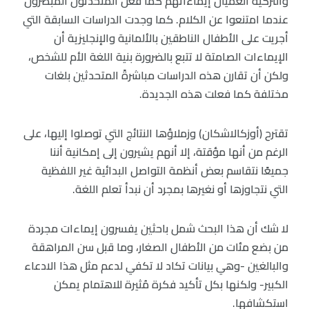
والتركية العميان إيماءاتهم كما فعل المتحدثون المبصرون
عندما امتنعوا عن الكلام. كما وجدت الدراسات السابقة التي
أجريت على الأطفال الناطقين بالألمانية والإنجليزية أن
الإيماءات الصامتة لا تتبع بالضرورة بنية اللغة الأم للشخص،
ولكن أن تقارن هذه الدراسات مباشرةً المتحدثين بلغات
مختلفة كما فعلت هذه الجديدة.
تقترح (أوزكالاشكان) وزملاؤها النتائج التي توصلوا إليها، على
الرغم من أنها مؤقتة، إلا أنهم يشيرون إلى إمكانية أننا
جميعًا نتقاسم بعض أنظمة التواصل البدائية غير اللفظية
التي نتجاوزها أو نغيرها بمجرد أن نبدأ تعلم اللغة.
لا شك أن هذا البحث شمل باحثين يفسرون إيماءات مجردة
من بضع مئات من الأطفال الصغار، وما قبل سن المراهقة
والبالغين -وهي بيانات تكاد لا تكفي لدعم مثل هذا الادعاء
الكبير- ولكنها بكل تأكيد فكرة مُثيرة للاهتمام يمكن
استكشافها.