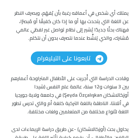
يمتلك أي شخص في أعماقه رغبة بأن يُفهَم، وبصرف النظر
عن اللغة التي يتحدث بها أو ما إذا كان كفيفًا أو مُبصرًا،
فهناك بحثًا جديدًا يُشير إلى نظام تواصل غير لفظي عالمي
مُشترك، والذي يَنشَّط عندما نتصرف بدون أن نتكلم.
تابعونا على التيليغرام
وقادت الدراسة التي أُجريت على الأطفال المتراوحة أعمارهم
بين 3 سنوات و12 سنة، عالمة علم النفس (شيدا
أوزكالاشكان Şeyda Özçalışkan) في جامعة ولاية جورجيا
في أتلانتا، الناطقة باللغة التركية كلغة أم والتي تدرس تطور
اللغة لأنواع مختلفة من المتعلمين ولغات مختلفة.
يحاول بحث (أوزكالاشكان) -عن طريق دراسة الإيماءات لدى
البالغين والأطفال- أن يفهم كيفية تأثير اللغة على طريقة