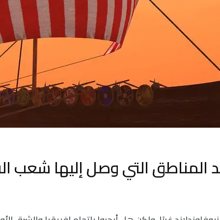
 المناطق التي وصل إليها شعب الف
يوفاوندلاند غربًا، ولكن هل أبحروا باتجاه إفريقيا والشرق ال