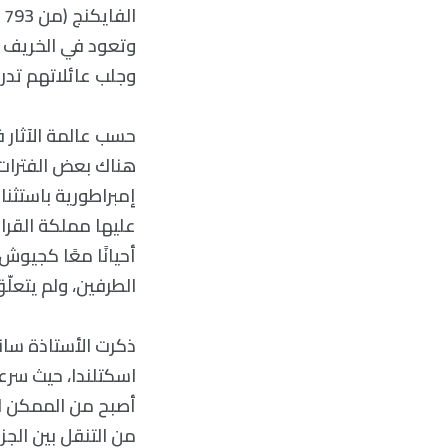
وتعود في الخريف بغ
وجلب عائلاتهم تدر
هناك بعض الفترات
إمبراطورية باستثن
عليها مملكة القراص
أحيانًا معًا كجيو
الطرفين، ولم يتعلّ
ذكرت الأستاذة سان
اسكتلندا، حيث سرع
أصبح من الممكن الق
من التنقل بين الجزر 