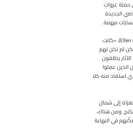
صيف في حملة غزوات
اضي الجديدة
مسارات مهمة.
حسب عالمة الآثار في متحف التاريخ الثقافي في أوسلو بالنرويج، إلين نيس (Ellen Næss)، «كانت
كن لم تكن لهم
الآثار يطلقون
ن الذين عملوا
ي استفاد منه كلا
لغزاة إلى شمال
كنج. ومن هناك،
كّنهم في النهاية