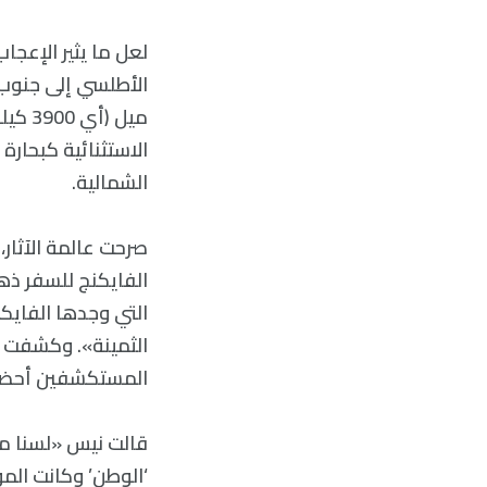
ميل (
الاستثنائية كبحار
الشمالية.
الفايكنج للسفر ذهاب
التي وجدها الفايكن
المستكشفين أحضروا
قالت نيس «لسنا م
‘الوطن’ وكانت الم