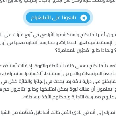
تابعونا على التيليغرام
ون، أغار الفايكنج واستكشفوا الأراضي في أربع قارّات على ال
الإسكندنافية لغزو الحضارات، وممارسة التجارة معها في أورو
ولماذا كانوا مُحبّين للمغامرة؟
ب الفايكنج يسعى خلف السُّلطة والثروة، إذ قالت أستاذة علم
العصور الوسطى بجام
«كان الفايكنج على دراية تامّة بما يحدث في إنجلترا والقارّة ككل ف
 يعلمون أن هناك ثروة يمكن امتلاكها وكانوا يتاجرون مع ه
س عليهم ممارسة التجارة ويمكنهم الأخذ ببساطة».
نمارك إلى أنه في بادئ الأمر، كانت أساطيل مُنظّمة من الشب