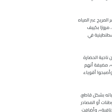
 المريح عبر المياه
 مرورًا بكييف
قسطنطينية في
ك اختلاف كبير من ناحية الحضارة
ة»، مضيفة أنهم
وأصبحوا أقوياء
باته بشكل قاطع،
طنات أو المصادر
دنافية»، وأضافت