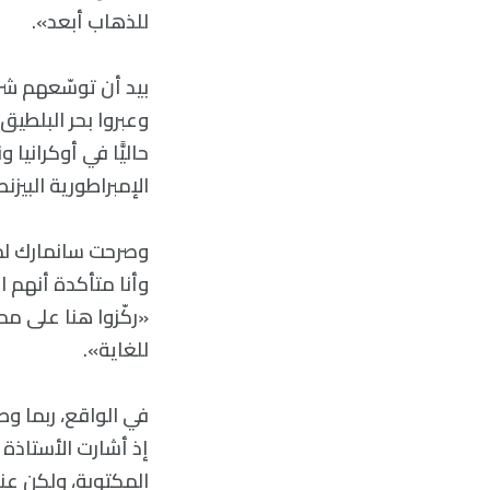
للذهاب أبعد».
بيد أن توسّعهم شرقً
وعبروا بحر البلطيق،
حاليًّا في أوكراني
الإمبراطورية البيزنطية
وأنا متأكدة أنهم ا
«ركّزوا هنا على مم
للغاية».
في الواقع، ربما و
إذ أشارت الأستاذة 
المكتوبة، ولكن عن