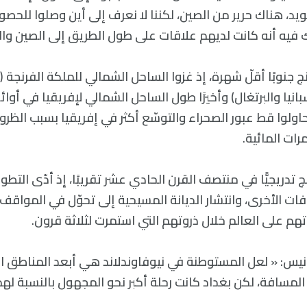
يد، هناك حرير من الصين، لكننا لا نعرف إلى أين وصلوا للحص
ك فيه أنه كانت لديهم علاقات على طول الطريق إلى الصين وال
 جنوبًا أقلّ شهرة، إذ غزوا الساحل الشمالي للملكة الفرنجة (فر
إسبانيا والبرتغال) وأخيرًا طول الساحل الشمالي لإفريقيا في أوا
حاولوا قط عبور الصحراء والتوسّع أكثر في إفريقيا بسبب الظر
ات المائية.
 تدريجيًّا في منتصف القرن الحادي عشر تقريبًا، إذ أدّى التطور
فات الأخرى، وانتشار الديانة المسيحية إلى تحوّل في المواقف 
هم على العالم خلال ذروتهم التي استمرت لثلاثة قرون.
ر نيس: « لعل المستوطنة في نيوفاوندلاند هي أبعد المناطق ا
المسافة، لكن بغداد كانت رحلة أكبر نحو المجهول بالنسبة لهم