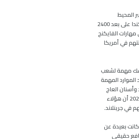
ي أولى رحلاتهم عبر المحيط
الأطلسي إلى جنوب جرينلاند قبل أن يصلوا إلى لانس أو ميدوز في نيوفاوندلاند بكندا على بعد 2400
على مهارات الفايكنج
نتهم في أمريكا
Live S) «كانت جرينلاند بلا شك مهمة لشعب
د الموارد المهمة
 وأسنان العاج
الثمينة». وكشفت دراسة نشرت في مجلة أنتيكيتي (Antiquity) أجريت في أبريل 2023 أن هؤلاء
 في جرينلاند.
كانت بعيدة عن
دافع حقيقي