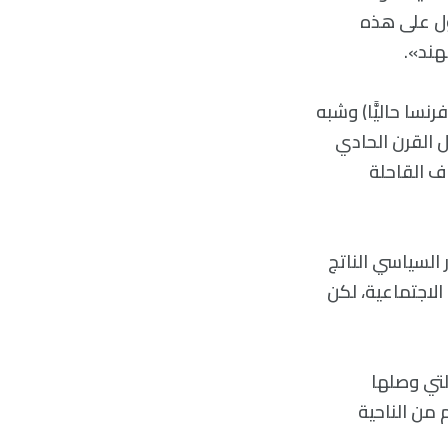
ول على هذه
هند».
نسا حاليًّا) وشبه
ئل القرن الحادي
وف القاحلة
 السياسي الناتج
الاجتماعية، لكن
لتي وصلها
 من الناحية