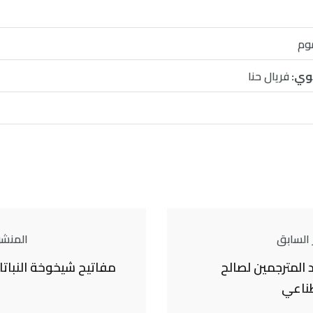
موم
وي:
فريال حنا
 السابق
المنشور
 المترجمين لصالح
مفاتيح شيخوخة النبات
طناعي