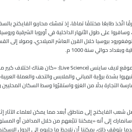
ا اتّخذ طابعًا مختلفًا تمامًا، إذ تمسّك محاربو الفايكنج بالسفر
 وسافروا على طول الأنهار الداخلية في أوروبا الشرقية وروسيا،
ا ونوفغورود بروسيا خلال القرن العاشر الميلادي، وصولا إلى ال
 وبغداد حوالي سنة 1000 م.
وصرحت سانمارك لموقع لايف ساينس (Live Science): «كان هنا
نبهروا بشدة برؤية المباني والملابس والتحف والعملة العربي
ارسة التجارة بدلًا من الغزو واستقرّوا وسط السكان المحليين 
صل شعب الفايكنج إلى مناطق أبعد مما يمكن لعلماء الآثار إث
سانمارك إلى أنه «يمكننا تتبّعهم من خلال المدافن أو المستو
دما يتوقف ذلك، يمكننا أن نلاحظ ما جلبوه إلى الدول الإسكن