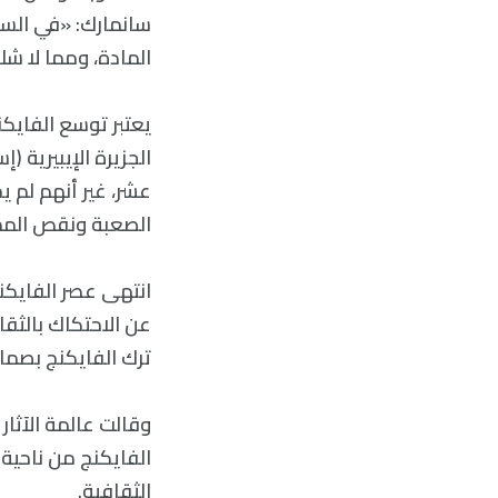
سانمارك: «في السو
المادة، ومما لا ش
يعتبر توسع الفايكنج
الجزيرة الإيبيرية (
عشر، غير أنهم لم ي
الصعبة ونقص الممر
انتهى عصر الفايكنج
عن الاحتكاك بالثقا
ترك الفايكنج بصمات
وقالت عالمة الآثا
الفايكنج من ناحية 
الثقافية.