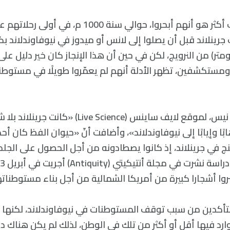
لعل ما يثير الإعجاب أكثر هو أنهم أبحروا، حوالي سنة 1000 م، ف
أي 3900 كيلومتر) من النرويج، لكن في حين أن هذا الإنجاز كان خير دليل 
ة ومستكشفين، تظهر الأدلة أنهم لم يعمّروا طويلًا في مستوط
صرحت عالمة الآثار، نيس، لموقع لايف ساينس (cience
ًا وإيابًا إلى نيوفاوندلاند»، وأضافت أنّ «حيوان الفظ كان أح
ج في جرينلاند، إذ كانوا يصطادونه من أجل الحصول على الجلد
 أشجارا كبيرة من أمريكا الشمالية من أجل بناء مستوطناتهم
تأكدين من سبب توقف المستوطنات في نيوفاوندلاند، لكنها 
وارد فيها أقل أو أكثر من تلك في الوطن، لذلك لم يكن هناك 