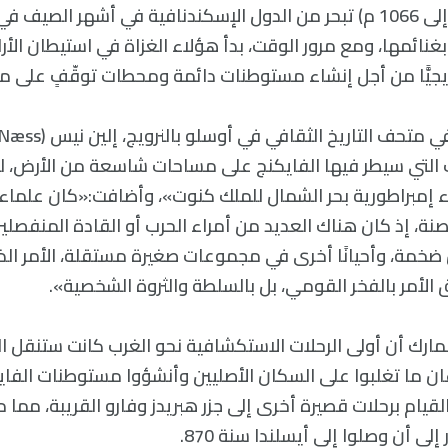
الفايكنج (من 793 إلى 1066 م) تبحر من الدول الإسكندنافية في أشهر ال
نائمها، ومع مرور الوقت، بدأ هؤلاء الغزاة في استيطان الأر
يجيًّا من أجل إنشاء مستوطنات دائمة ومحطات توقّفٍ على 
 التي سيطر فيها الفايكنج على مساحات شاسعة من الأرض، ل
اء إمبراطورية بحر الشمال للملك كنوت»، وأضافت:«كان علماء 
نة، إذ كان هناك العديد من أمراء الحرب أو القادة المنفصلي
ش ضخمة، وأحيانًا أخرى في مجموعات صغيرة مستقلة، الأمر الذ
ق الأمر بالفخر القومي، بل بالسلطة والثروة الشخصية».
مارك أن أولى الرحلات الاستكشافية نحو الغرب كانت ستنقل ا
ان ما تغلبوا على السكان الأصليين وأنشؤوا مستوطنات الفاي
يام برحلات قصيرة أخرى إلى جزر هبريدز وفارو القريبة، مما م
إلى أن وصلوا إلى أيسلندا سنة 870.