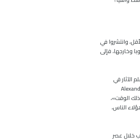
أقل، وانتشروا في
با وخارجها، فإلى
 الآثار في
عة المرتفعات والجزر في اسكتلندا، ألكساندرا سانمارك (Alexandra
ي ذلك الوقت»،
ؤلاء الناس،
اب خلال عصر