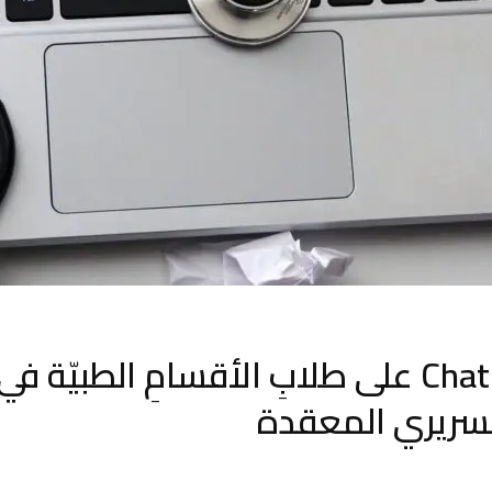
تفوّقَ ChatGPT على طلابِ الأقسامِ الطبيّة
لسريري المعقدة