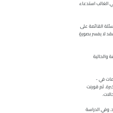
 الغالب استدعاء
لتي احتاجها -ChatGPT- قبل طرح الأسئلة القائمة على
إنترنت بالكامل، فقد لا يفسر بصورةٍ
 والحالية
مات في -
خبرة. ثم قورنت
اوز الحد في الردود. وفي الدراسة