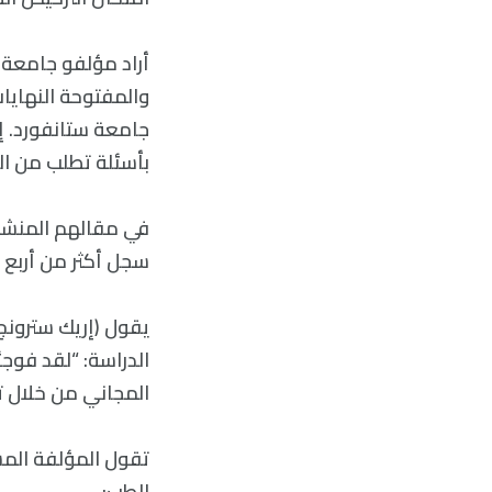
والمفتوحة النهايات
جامعة ستانفورد. 
بأسئلة تطلب من ال
سجل أكثر من أربع ن
يقول (إريك سترون
المجاني من خلال تجا
تقول المؤلفة المشا
الطب: