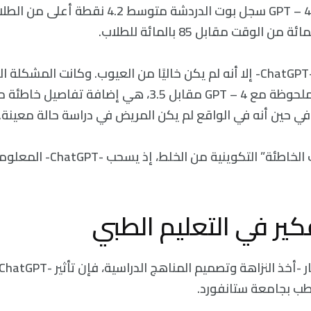
الجديدة باستخدام GPT – 4 سجل بوت الدردشة متوسط ​
بالإضافة إلى أداء -ChatGPT- إلا أنه لم يكن خاليًا من العيوب. وكانت الم
والتي قلّت بصورةٍ ملحوظة مع GPT – 4 مقابل 3.5، هي إضاف
ي حين أنه في الواقع لم يكن المريض في دراسة حالة معينة.
وقد تنبع “الذكريات الخاطئة” التكويني
كير في التعليم الطبي
طب بجامعة ستانفورد.