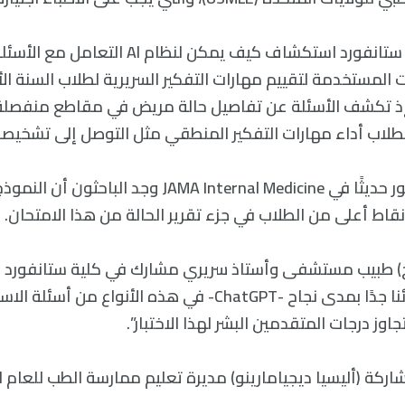
أراد مؤلفو جامعة ستانفورد استكشاف كيف يمكن لنظا
 المستخدمة لتقييم مهارات التفكير السريرية لطلاب السنة الأ
إذ تكشف الأسئلة عن تفاصيل حالة مريض في مقاطع منفصل
طلاب أداء مهارات التفكير المنطقي مثل التوصل إلى تشخيص
في مقالهم المنشور حديثًا في JAMA Internal Medicine وجد 
قاط أعلى من الطلاب في جزء تقرير الحالة من هذا الامتحان.
ج) طبيب مستشفى وأستاذ سريري مشارك في كلية ستانفورد
الدراسة: “لقد فوجئنا جدًا بمدى نجاح -ChatGPT- في هذه الأنواع م
وز درجات المتقدمين البشر لهذا الاختبار”.
ركة (أليسيا ديجيامارينو) مديرة تعليم ممارسة الطب للعام ا