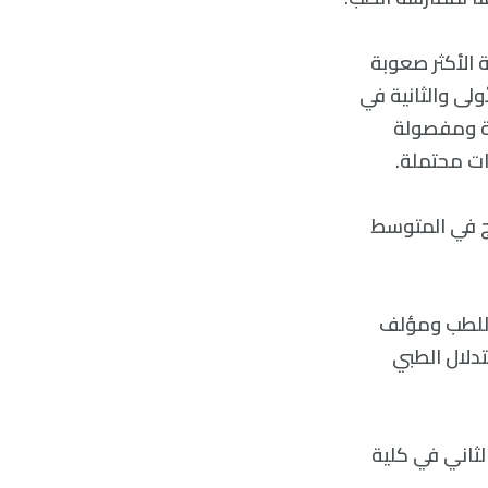
م Al التعامل مع الأسئلة الأكثر صعوبة
ولى والثانية في
ة ومفصولة
ات محتملة.
الباحثون أن النموذج في المتوسط ​​
 للطب ومؤلف
ن أسئلة الاستدلال الطبي
لثاني في كلية