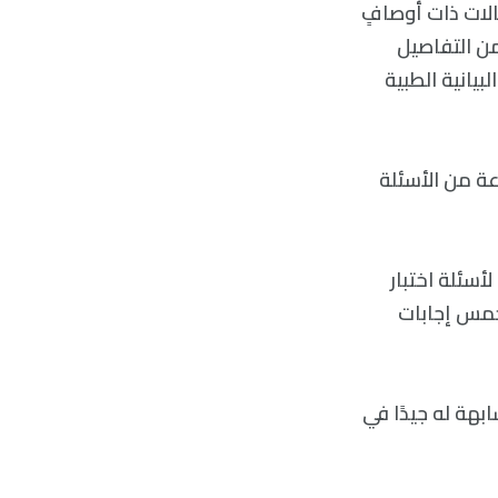
حتوي الحالات ذات أوصافٍ
من التفاصيل
بيانية الطبية
عة من الأسئلة
أسئلة اختبار
علام وخمس إجابات
برنامج -ChatGPT- والبرامج المشابهة له جيدًا في