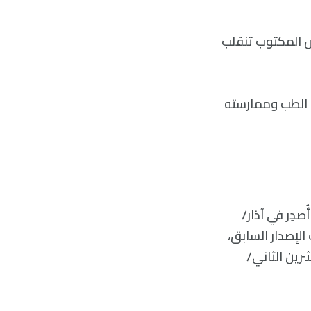
نص المكتوب تنقلب
قة تدريس الطب وممارسته
دار من -ChatGPT-، يسمى GPT – 4، والذي أُصدِر في آذار/
ت الإصدار السابق،
سيسكو، في تشرين الثاني/