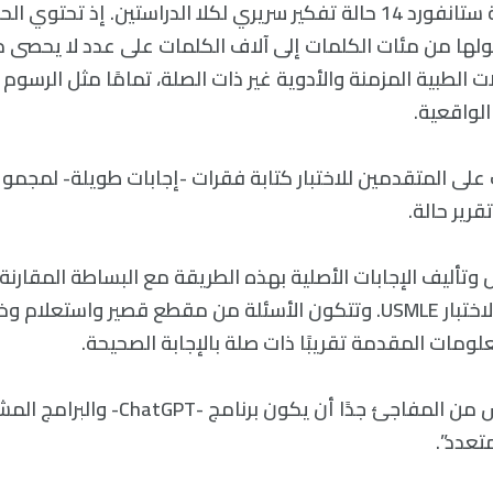
وجَمَع باحثو جامعة ستانفورد 14 حالة تفكير سريري لكلا الدراستين. إذ ت
 طولها من مئات الكلمات إلى آلاف الكلمات على عدد لا يحصى 
ات الطبية المزمنة والأدوية غير ذات الصلة، تمامًا مثل الرسوم ال
الواقعية.
 على المتقدمين للاختبار كتابة فقرات -إجابات طويلة- لمجمو
رير حالة.
وتأليف الإجابات الأصلية بهذه الطريقة مع البساطة المقارنة ل
الاختيار من متعدد لاختبار USMLE. وتتكون الأسئلة من مقطع قصير واست
ومات المقدمة تقريبًا ذات صلة بالإجابة الصحيحة.
يقول سترونج: “ليس من المفاجئ جدًا أن يكون 
تعدد”.