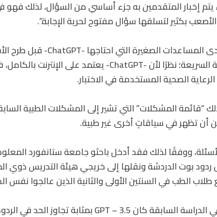
م إخبار المتقدمين به جزء أساسي من السؤال، لذلك فهو في
الأصعب بكثير لتسلقها سؤال مفتوح لحرية الإجابة.”.
ومع ذلك، كانت إحدى المساعدات الصغيرة ا
الحالة هي الهندسة السريعة؛ نظرًا لأن -ChatGPT- يعتمد على ال
عاية الصحية المستخدمة في الاختبار.
ك “قائمة المشكلات” التي تشير إلى المشكلات الطبية السابقة
أن تظهر في سياقاتٍ أخرى غير طبية.
سئلة، ووفقًا لذلك فقد أدخل باحثو جامعة ستانفورد المعلو
وتسجيل ردود بوت الدردشة ونقلها إلى خريجي هيئة التدريس ذوي ال
يقول سترونج إنه في الدراسة السابقة كان GPT – 3.5 بمثابة تج