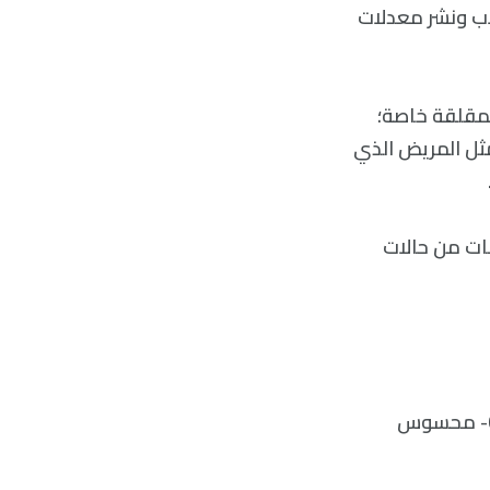
​4.2 نقطة أعلى من الطلاب ونشر معدلات
شكلة المقلقة خاصة؛
ة تفاصيل خاطئة مثل المريض الذي
ة من الخلط، إذ يسحب -ChatGPT- المعلومات من حالات
فيما يتعلق بالاختبار -أخذ النزاهة وتصميم المناهج الدراسية، فإن تأثير -ChatGPT- محسوس