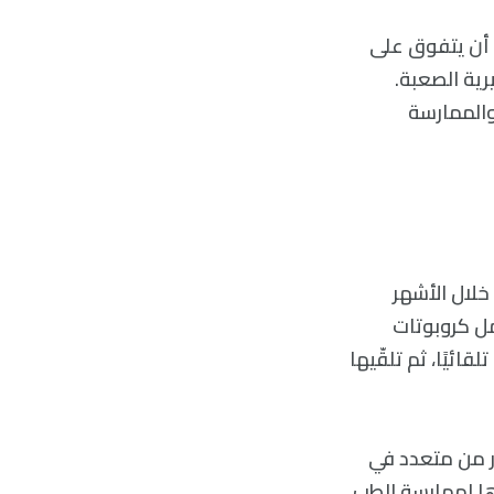
احثون في جامعة (ستانفورد) أن -ChatGPT- يمكن أن يتفوق على
رية الصعبة.
) على التعليم الطبي والممارسة
م خلال الأشهر
مل كروبوتات
ائيًا، ثم تلقّيها
ئلة الاختيار من متعدد في