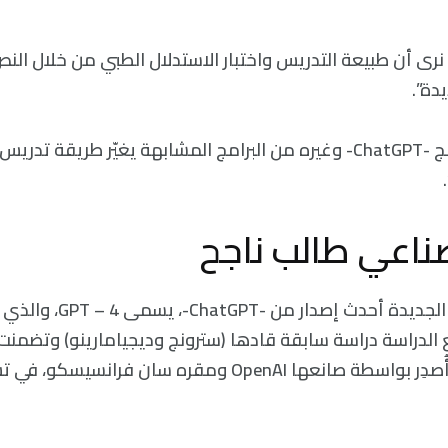
ج نرى أن طبيعة التدريس واختبار الاستدلال الطبي من خلال ال
دة”.
و أضافت: “إن برنامج -ChatGPT- وغيره من البرامج المشابهة يغيّر طري
صناعي طالب ناجح
استخدمت الدراسة الجديدة أحدث إص
20. وتتابع الدراسة دراسة سابقة قادها (سترونج وديجيامارينو) وتضمن
GPT – 3.5، والذي أُصدِر بواسطة صانعها OpenAI ومقره سان فران