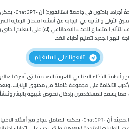
كشفتْ دراسةٌ جديدةٌ أجراها ب
ين الأولى والثانية في الإجابة عن أسئلة امتحان الرعاية السري
وتسلّط النتائج الضوء للتأثير المتسارع للذكاء الاصطناعي (Al
جة النهج الجديد لتعليم أطباء الغد.
تابعونا على التيليغرام
-ChatGPT- أشهر أنظمة الذكاء الصناعي اللغوية الضخمة التي أسرت العال
وتُدرب الأنظمة على مجموعة كاملة من محتوى الإنترنت، وتع
ت، مما يسمح للمستخدمين بإدخال نصوص شبيهة بالبشر وتُنشأ تلق
وأظهرت الدراسات الحديثة أن -ChatGPT- يمكنه التعامل بنجاح مع أس
USM)، والتي يجب على الأطباء اجتيازها لممارسة الطب.