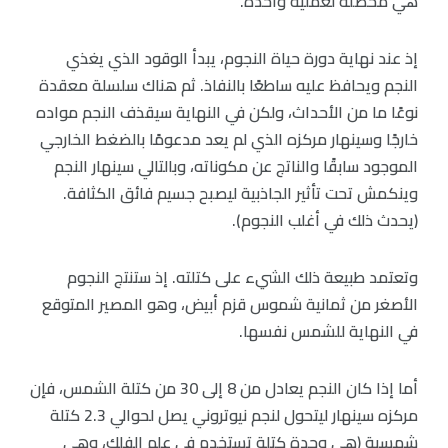
هي محصلة لعملية واحدة.
إذ عند نهاية دورة حياة النجوم، يبدأ الوقود الذي يغذي
النجم ويحافظ عليه ساطعًا بالنفاذ. ثم هناك سلسلة معقدة
نوعًا ما من الأحداث، ولكن في النهاية سيقذف النجم مواده
خارجًا وسينهار مركزه الذي لم يعد مدعومًا بالضغط الخارجي
الموجود سابقًا والناتج عن مكوناته، وبالتالي سينهار النجم
وينكمش تحت تأثير الجاذبية ليصبح جسيم فائق الكثافة.
(يحدث ذلك في أغلب النجوم).
وتعتمد طبيعة ذلك الشيء على كتلته. إذ ستنتج النجوم
الأصغر من ثمانية شموس قزم أبيض، وهو المصير المتوقع
في النهاية للشمس نفسها.
أما إذا كان النجم يعادل من 8 إلى 30 من كتلة الشمس، فإن
مركزه سينهار ليتحول لنجم نيوتروني يصل لحوالي 2.3 كتلة
شمسية (هي وحدة كتلة تستخدم في علم الفلك، وهي