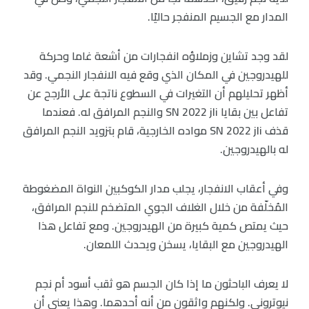
المدار مع الجسيم المنفجر حاليًا.
لقد وجد تشاين وزملاؤه انفجارات من أشعة غاما وحركة
للهيدروجين في المكان الذي وقع فيه الانفجار النجمي. وقد
أظهر تحليلهم أن التغيرات في السطوع ناتجة على الأرجح عن
تفاعل بين بقايا SN 2022 jli والنجم المرافق له. فعندما
قذف SN 2022 jli مواده الخارجية، قام بتزويد النجم المرافق
له بالهيدروجين.
وفي أعقاب الانفجار، يجلب مدار الكوكبين النواة المضغوطة
المُخلّفة من خلال الغلاف الجوي المتضخم للنجم المرافق،
حيث يمتص كمية كبيرة من الهيدروجين. ومع تفاعل هذا
الهيدروجين مع البقايا، يسخن ويحدث اللمعان.
لا يعرف الباحثون ما إذا كان الجسم هو ثقب أسود أم نجم
نيوتروني. ولكنهم واثقون من أنه أحدهما. وهذا يعني أن