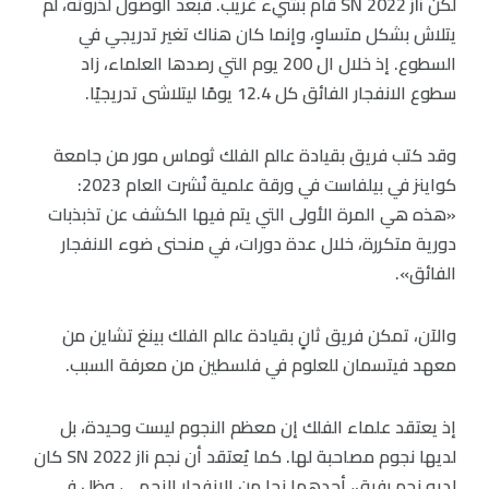
لكن SN 2022 jli قام بشيء غريب. فبعد الوصول لذروته، لم
يتلاش بشكل متساوٍ، وإنما كان هناك تغير تدريجي في
السطوع. إذ خلال ال 200 يوم التي رصدها العلماء، زاد
سطوع الانفجار الفائق كل 12.4 يومًا ليتلاشى تدريجيًا.
وقد كتب فريق بقيادة عالم الفلك ثوماس مور من جامعة
كواينز في بيلفاست في ورقة علمية نُشرت العام 2023:
«هذه هي المرة الأولى التي يتم فيها الكشف عن تذبذبات
دورية متكررة، خلال عدة دورات، في منحنى ضوء الانفجار
الفائق».
والآن، تمكن فريق ثانٍ بقيادة عالم الفلك بينغ تشاين من
معهد فيتسمان للعلوم في فلسطين من معرفة السبب.
إذ يعتقد علماء الفلك إن معظم النجوم ليست وحيدة، بل
لديها نجوم مصاحبة لها. كما يُعتقد أن نجم SN 2022 jli كان
لديه نجم رفيق، أحدهما نجا من الانفجار النجمي، وظل في