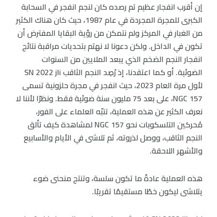
إن أقرب انفجار عظيم تم رصده كان لنجم انفجر في السحابة
الكبرى للمجرة المجردة في عام 1987، حيث كان هناك الكثير
من الغبار في المركز ولم نتمكن من رؤية البقايا المفترض أن
تكون في الداخل. ولكن دعونا لا نهتم بتحديات مراقبة نتائج
انفجار النجم الضخم الذي يبعد الملايين من السنوات
الضوئية. أو كما اعتقدنا، إذ رُصِد النجم الثاقب SN 2022 jli
لأول مرة العام 2023، حيث انفجر في مجرة حلزونية تسمى
NGC 157، على بعد 75 مليون سنة ضوئية فقط. ونظرًا لأننا لا
نعرف الكثير عن هذه العملية، تنبّه العلماء على الفور،
مُحركين التلسكوبات نحو NGC 157 لمشاهدة كيف تألق
النجم الثاقب، ووصل لذروته، ثم تلاشى في الأيام والأسابيع
والأشهر اللاحقة.
هذه العملية عادةً ما تكون سلسة، وتنتج منحنى ضوء
يتلاشى ليكون خطًا مستقيمًا تقريبًا.