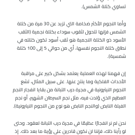
تساوي كتلة الشمس).
وأما النجوم الأكثر ضخامة التي تزيد عن 30 مرة من كتلة
الشمس فإنها تتحول لثقوب سوداء بكتلة نجمية (الثقب
الأسود ذو الكتلة النجمية هو ثقب أسود تكون كتلته في
نطاق كتلة النجوم نفسها، أي من حوالي 5 إلى 100 كتلة
شمسية).
إن فهمنا لهذه العملية يعتمد بشكل كبير على مراقبة
الأحداث الفلكية وما ينتج عنها. على سبيل المثال، تشع
النجوم النيترونية في مجرة درب التبانة من بقايا انفجار النجم
العظيم الذي وُلدت فيه، مثل نجم السرطان الشهير، أو نجم
الفيلة النابض (والنجم النابض هو نوع من النجوم النيترونية).
نحن لم نر انفجارًا عظيمًا في مجرة درب التبانة لعقود. وحتى
لو رأينا ذلك، فإننا لن نكون قادرين على رؤية ما بعد ذلك. إذ