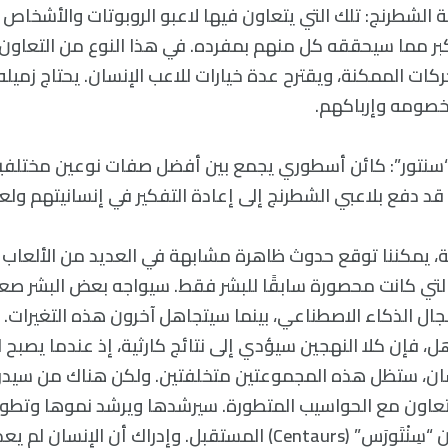
 الشطرنج: تلك التي يتعاون فيها لاعبو الروبوتات والأشخاص
كبر مما سيحققه كل منهم بمفرده. في هذا النوع من التعاون،
ات الممكنة، ويقترح عدة خيارات للاعب الإنسان. يحتاج زميله 
خصومه وإرباكهم.
ن “سنتور”: كائن أسطوري يجمع بين أفضل صفات نوعين مختلفين
قد دفع بلاعبي الشطرنج إلى إعادة التفكير في إنسانيتهم ولع
، يمكننا توقع حدوث ظاهرة مشابهة في العديد من الألعاب 
التي كانت محصورة سابقًا للبشر فقط. سيواجه بعض البشر صع
ال الذكاء الاصطناعي، بينما سيتجاهل آخرون هذه التغيرات. و
ل، فإن كلا النهجين سيؤدي إلى نتائج كارثية، إذ عندما يصبح 
سان، ستظل هذه المجموعتين متخلفتين. ولكن هناك من سيدرك
تعاون مع الحواسيب المتطورة. سيرشدها ويرشد نموها وتطور
الأشخاص سيكونون “سِنْتَورَس” (Centaurs) المستقبل. وإدراك أن الإنسا