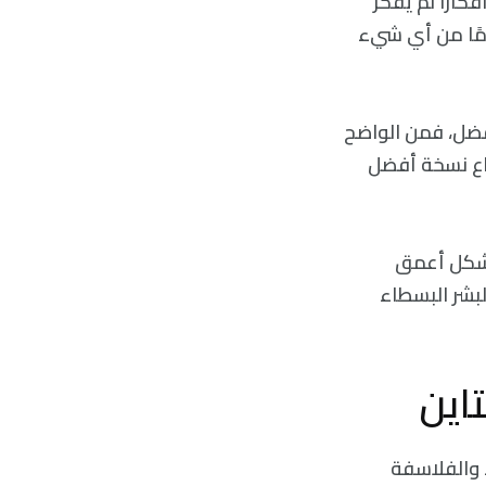
ارًا لم يفكر
دمًا من أي شيء
فضل، فمن الواضح
داع نسخة أفضل
بشكل أعمق
لبشر البسطاء
اين
 والفلاسفة