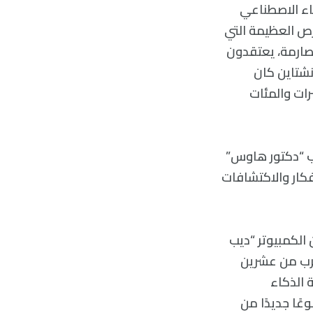
اء الاصطناعي
رص العظيمة التي
ة صارمة، يعتقدون
نشتاين كان
شرات والمئات
 ب “دكتور هاوس”
كار والاكتشافات
الكمبيوتر “ديب
 1997. واليوم، بعد ما يقرب من عشرين
 الذكاء
ًا جديدًا من