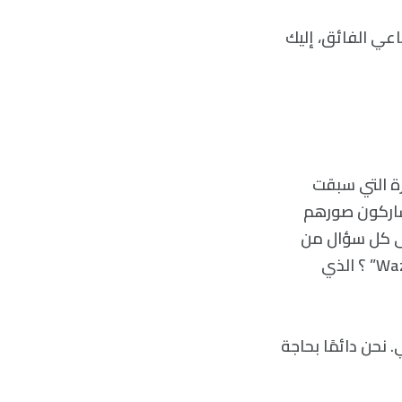
اعي الفائق، إليك
رة التي سبقت
يشاركون صورهم
ى كل سؤال من
كيان غامض يسمى “Google” ؟ أو الاستمتاع بخدمات مستشار رقمي يسمى “Waze” ؟ الذي
 نحن دائمًا بحاجة