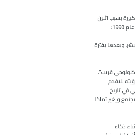
بيرة بسبب اثنين
199:
بشر. وبعدها بفترة
تكنولوجي قريب”،
ؤيته للتقدم
فوق تكنولوجي في تاريخ
تمع ويغير تمامًا
شاء ذكاء