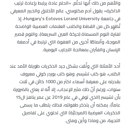
والأهم من ذلك أنها تحلُم. «الحلم عادة يرتبط بإعادة ترتيب
الذاكرة» يقول آدم مكلوسي، عالم الأخلاق والخبير المعرفي
في جامعة Hungary’s Eotovos Lorand University، إذ
تُظهِر كل من القطط والكلاب العلامات العصبية الواضحة
لفترة النوم المسماة (حركة العين السريعة)، والنوم قصير
الموجة، وأنماطًا أخرى من الغفوة التي ترتبط في أدمغة
الإنسان والفئران بمعالجة التجارب اليومية.
أحد الأمثلة التي وثّقت بشكل جيد الذكريات طويلة الأمد عند
الكلاب، هو كلب تشيسر، وهو كلب بوردر كولي معروف
بقدرته على معرفة أسماء اكثر من 1000 كائن في ثلاث
سنوات، ورغم أنّ ذلك مثير للإعجاب، إلا أنّه لا يعني بالضرورة
بأن تشيسر (الذي توفي في عام 2019 عن عمر يناهز ال15
عاماً)، يمكنه أن يتذكر طفولته، فذلك يتطلب ما يسمى
الذكريات العرضية (المرحليّة) التي تحتوي على تفاصيل
التجربة، من وماذا وأين ومتى.