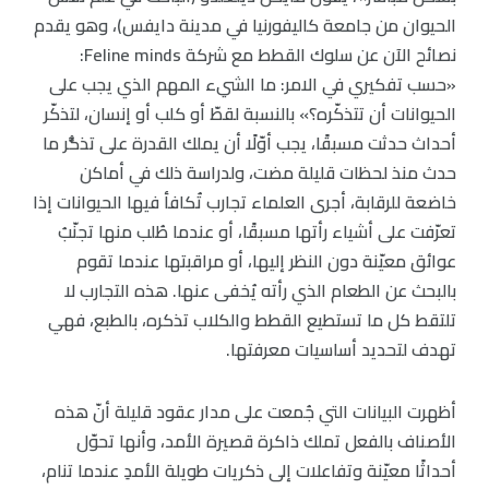
الحيوان من جامعة كاليفورنيا في مدينة دايفس)، وهو يقدم
نصائح الآن عن سلوك القطط مع شركة Feline minds:
«حسب تفكيري في الامر: ما الشيء المهم الذي يجب على
الحيوانات أن تتذكّره؟» بالنسبة لقطّ أو كلب أو إنسان، لتذكّر
أحداث حدثت مسبقًا، يجب أوّلًا أن يملك القدرة على تذكُّر ما
حدث منذ لحظات قليلة مضت، ولدراسة ذلك في أماكن
خاضعة للرقابة، أجرى العلماء تجارب تُكافأ فيها الحيوانات إذا
تعرّفت على أشياء رأتها مسبقًا، أو عندما طُلب منها تجنّبُ
عوائق معيّنة دون النظر إليها، أو مراقبتها عندما تقوم
بالبحث عن الطعام الذي رأته يُخفى عنها. هذه التجارب لا
تلتقط كل ما تستطيع القطط والكلاب تذكره، بالطبع، فهي
تهدف لتحديد أساسيات معرفتها.
أظهرت البيانات التي جُمعت على مدار عقود قليلة أنّ هذه
الأصناف بالفعل تملك ذاكرة قصيرة الأمد، وأنها تحوّل
أحداثًا معيّنة وتفاعلات إلى ذكريات طويلة الأمدِ عندما تنام،