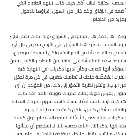
الصعب الكتابة، لازلت أذكر كيف كانت تلتهم الطعام الذي
أضعه في الزقاق وكم كان من السهل إغراؤها للدخول
بمزيد من الطعام.
ولكن هل تذكر هي حياتها في الشوارع؟وإذا كانت تذكر، فأيّ
جزء بالتحديد تتذكّر؟ هذا السؤال على الأرجح خطر في بال أيّ
شخص يملك صديقًا من الحيوانات، ولكن لتبسيط الموضوع،
سنقصر هذه المناقشة على رفاقنا من القطط والكلاب، فمن
المؤكّد أنها تتصرف وكأنّ لديها ذكريات (في النهاية كرة
الفراء المُفضّلة عندك لا تعاملك كغريب في كل مرة تدخل
عبر الباب)، وتشير نظرية التطوّر إلى ذلك: من المؤكد أنّ أيّ
حيوان يعيش طويلًا يملك ذكريات طويلة الأمد، لقد كانت
هناك تجارب علمية أيضًا، ليست كافية لفهم ذكريات القطط
والكلاب بشكل كامل، ولكن كانت كافية لإثبات وجود
الذكريات، ولتثير بعض الأسئلة المثيرة للاهتمام حول كيفيّة
مقارنتها بذكرياتنا. «الأمر صعب، لأننا لا نستطيع أن نسألها
بشكل مباشر»، يقول مايكل ديلغلدو (الباحث في علم نفس