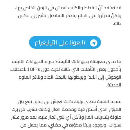
قد نعتقد أنّ القطط والكلاب تعيش في الزمن الخاص بها،
ولكنّ قدرتَها على الحلم وتذكّر التفاصيل تشير إلى عكس
ذلك.
تابعونا على التيليغرام
ما مدى معرفتك بحيواناتك الأليفة؟ خبراء الحيوانات الاليفة
يأخذون بعض التأملات التي كانت لديك حول BFFs (الأصدقاء
الوحوش إلى الأبد) ويربطونها بالبحث الجاد ونتائج العلوم
الحديثة.
عندما التقيت قطتي برليتا، كانت تعيش في زقاق يقع بين
المبنى الذي أسكن فيه ومحطة الغاز، وكانت تشرب من برك
ملوثة بتسربات الغاز وتأكل أيّ شي تعثر عليه، بعد مرور عشر
سنوات، وبوجود برليتا مكوّرة في حضني، مما يجعل من