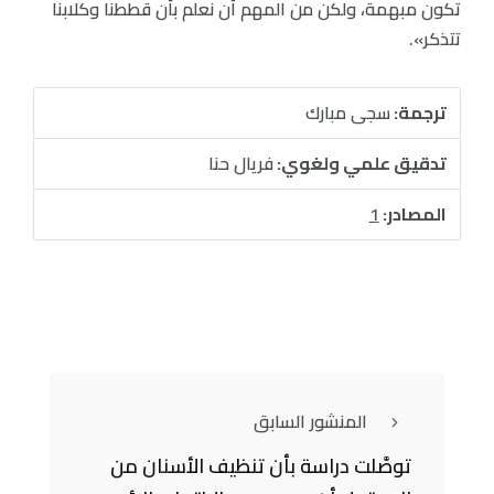
تكون مبهمة، ولكن من المهم أن نعلم بأن قططنا وكلابنا
تتذكر».
ترجمة:
سجى مبارك
تدقيق علمي ولغوي:
فريال حنا
المصادر:
1
المنشور السابق
توصَّلت دراسة بأن تنظيف الأسنان من