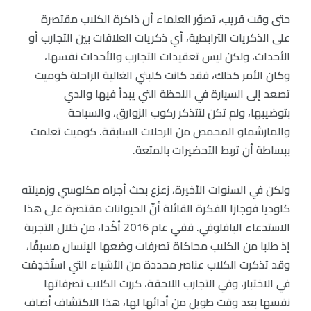
حتى وقت قريب، تصوّر العلماء أن ذاكرة الكلاب مقتصرة
على الذكريات الترابطية، أي ذكريات العلاقات بين التجارب أو
الأحداث، ولكن ليس تعقيدات التجارب والأحداث نفسها،
وكان الأمر كذلك، فقد كانت كلبتي الغالية الراحلة كوميت
تصعد إلى السيارة في اللحظة التي يبدأ فيها والدي
بتوضيبها، ولم تكن لتتذكر ركوب الزوارق، والسباحة
والمارشملو المحمص من الرحلات السابقة. كوميت تعلمت
ببساطة أن تربط التحضيرات بالمتعة.
ولكن في السنوات الأخيرة، زعزع بحث أجراه مكلوسي وزميلته
كلوديا فوجازا الفكرة القائلة أنّ الحيوانات مقتصرة على هذا
الاستدعاء البافلوفي. ففي عام 2016 أكّدا، من خلال التجربة
إذ طلبا من الكلاب محاكاة تصرفات وضعها الإنسان مسبقًا،
وقد تذكرت الكلاب عناصر محددة من الأشياء التي استُخدِمَت
في الاختبار، وفي التجارب اللاحقة، كررت الكلاب تصرفاتها
نفسها بعد وقت طويل من أدائها لها، هذا الاكتشاف أضاف