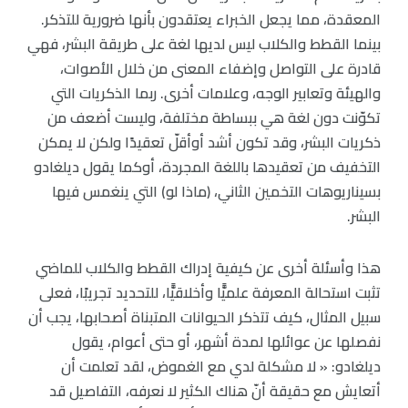
المعقدة، مما يجعل الخبراء يعتقدون بأنها ضرورية للتذكر.
بينما القطط والكلاب ليس لديها لغة على طريقة البشر، فهي
قادرة على التواصل وإضفاء المعنى من خلال الأصوات،
والهيئة وتعابير الوجه، وعلامات أخرى. ربما الذكريات التي
تكوّنت دون لغة هي ببساطة مختلفة، وليست أضعف من
ذكريات البشر، وقد تكون أشد أوأقلّ تعقيدًا ولكن لا يمكن
التخفيف من تعقيدها باللغة المجردة، أوكما يقول ديلغادو
بسيناريوهات التخمين الثاني، (ماذا لو) التي ينغمس فيها
البشر.
هذا وأسئلة أخرى عن كيفية إدراك القطط والكلاب للماضي
تثبت استحالة المعرفة علميًّا وأخلاقيًّا، للتحديد تجريبًا، فعلى
سبيل المثال، كيف تتذكر الحيوانات المتبناة أصحابها، يجب أن
نفصلها عن عوائلها لمدة أشهر، أو حتى أعوام، يقول
ديلغادو: « لا مشكلة لدي مع الغموض، لقد تعلمت أن
أتعايش مع حقيقة أنّ هناك الكثير لا نعرفه، التفاصيل قد