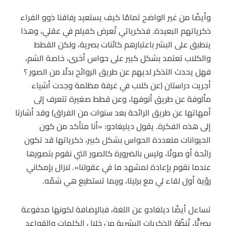
وأيضًا من غير الواضح تمامًا كيف يستعيد رفاقنا ذوو الفراء
ذكرياتهم البعيدة. فذكرياتي تُعرض كفيلم في عقلي، وهذا
ينطبق على البشر باعتبارهم كائنات بصرية، ولكن القطط
والكلاب تعتمد بشكل كبير على حواس أخرى، خاصة الشم،
فهل يحدث التذكر لديهم عن طريق الروائح بدلًا من الصور ؟
أجريت دراستان (عن كلاب في غرفة مظلمة وجدت أشياء
مألوفة عن طريق أنوفها، وعن قطط صغيرة تتعرف إلى
أمهاتها عن طريق الرائحة بعد سنوات من الفراق) وقد أشارتا
إلى هذه الفكرة. يقول ديليغادو: «أنا متأكد من كون
الحيوانات متعددة الحواس بشكل كبير، ذكرياتها قد تكون
رائحة أو صوتًا، وليس بالضرورة كالصور التي نقوم بتصورها
عندما نقوم بإعادة لمشهد ما في عقولنا». لازال بإمكاني
رؤية أول لقاء لي مع برليتا، وربما تستطيع هي شمّه.
تساءل أيضًا ديلغادو عن اللغة، فبالإضافة لكونها مدفوعة
بصريًّا، تُنظّمُ الذكريات البشرية من خلال الكلمات والقواعد