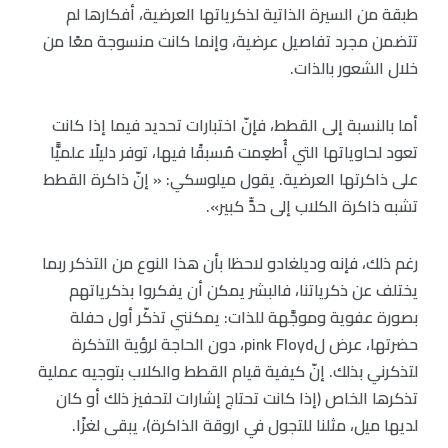
طبقة من السيرة الذاتية لذكرياتها العرضية، أفكارها لم
تتضمن مجرد تفاصيل عرضية، وإنما كانت منسوجة معًا من
خلال الشعور بالذات.
أما بالنسبة إلى القطط، فإنّ اختبارات تحديد فيما إذا كانت
تعود لحاوياتها التي أُطعِمت مُسبقًا فيها، توفر دليلًا علميًّا
على ذاكرتها العرضية. يقول ميلوسكي: « إنّ ذاكرة القطط
تشبه ذاكرة الكلاب إلى حدٍّ كبير».
رغم ذلك، فإنه وديلغادو لاحظا بأن هذا النوع من التذكر ربما
يختلف عن ذكرياتنا، فالبشر يمكن أن يفكروا بذكرياتهم
بصورة عفوية وموجَّهة للذات: يمكنني تذكّر أول حفلة
حضرتها، عرض لpink Floyd، دون الحاجة لرؤية التذكرة
لتذكرني بذلك. إنّ كيفية قيام القطط والكلاب بتوجيه عملية
تذكرها الخاص (إذا كانت تحتاج إشارات لتحفيز ذلك أو كان
لديها ميل، مثلنا للتجول في اروقة الذاكرة)، يبقى لغزًا.