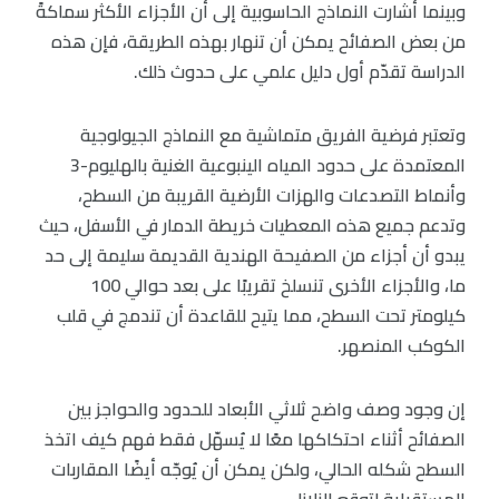
وبينما أشارت النماذج الحاسوبية إلى أن الأجزاء الأكثر سماكةً
من بعض الصفائح يمكن أن تنهار بهذه الطريقة، فإن هذه
الدراسة تقدّم أول دليل علمي على حدوث ذلك.
وتعتبر فرضية الفريق متماشية مع النماذج الجيولوجية
المعتمدة على حدود المياه الينبوعية الغنية بالهليوم-3
وأنماط التصدعات والهزات الأرضية القريبة من السطح،
وتدعم جميع هذه المعطيات خريطة الدمار في الأسفل، حيث
يبدو أن أجزاء من الصفيحة الهندية القديمة سليمة إلى حد
ما، والأجزاء الأخرى تنسلخ تقريبًا على بعد حوالي 100
كيلومتر تحت السطح، مما يتيح للقاعدة أن تندمج في قلب
الكوكب المنصهر.
إن وجود وصف واضح ثلاثي الأبعاد للحدود والحواجز بين
الصفائح أثناء احتكاكها معًا لا يُسهّل فقط فهم كيف اتخذ
السطح شكله الحالي، ولكن يمكن أن يُوجّه أيضًا المقاربات