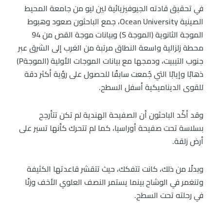
في تحقيق قادته الجيوفيزيائية لين ليو من جامعة المحيط
الصينية Ocean University، جمع الباحثون صعود وهبوط
الموجة الثانوية (الموجة S) وبيانات موجة القص من 94
محطة زلزالية واسعة النطاق مرتبة من الغرب إلى الشرق عبر
جنوب التيبيت، ودمجها مع بيانات الموجات الأولية (الموجةP)
ذهابًا وإيابًا التي جُمعت سابقًا للحصول على رؤية أكثر دقة
للقوى الديناميكية أسفل السطح.
وقد أكّد الباحثون أن الصفيحة الهندية لم تكن تتأرجح
بسلاسة تحت صفيحة أوراسيا، كما لم تتحرك كأنها تسير على
أرض زلقة.
وبدلًا من ذلك، كانت تتفكك، حيث تتقشر قاعدتها الكثيفة
وتنغمر في الوشاح بينما يستمر النصف العلوي الأخف وزنًا
في رحلته تحت السطح.