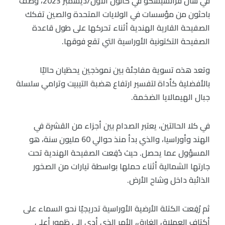
في سان فرانسيسكو في كانون الأول/ديسمبر 2023، وصف
باحثون من مؤسسات في الولايات المتحدة والصين تفكك
الصفيحة القارية الهندية أثناء تحركها على طول قاعدة
الصفيحة التكتونية الأوراسية التي تقع فوقها.
وتعد هذه تسوية مفاجئة بين نموذجين يحظيان حاليًا
بالأفضلية كأداة لتفسير ارتفاع هضبة التيبيت وترامي سلسلة
جبال الهيمالايا الضخمة.
في كلا الحالتين، يعتبر الصدام بين أجزاء من القشرة في
الهند وأوراسيا، والذي بدأ منذ حوالي 60 مليون سنة، هو
المسؤول عما يحصل. حيث دُفِعت الصفيحة الهندية تحت
جارتها الشمالية أثناء حملها بواسطة تيارات من الصخور
الذائبة داخل وشاح الأرض.
ثم رُفِعت الكتلة الأرضية الأوراسية تدريجيًا نحو السماء على
أكتاف العملاق الغارق، الأمر الذي أدى إلى ظهور أعلى