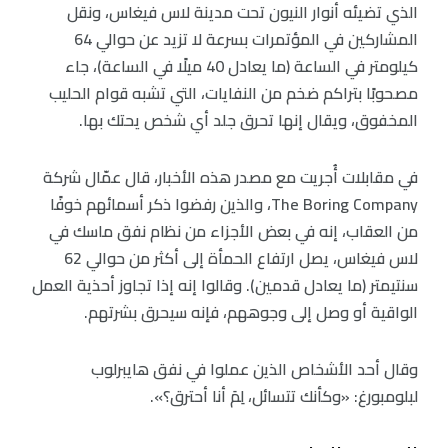
الذي تضيئه أنوار النيون تحت مدينة لاس فيغاس، ونقل
المشاركين في المؤتمرات بسرعة لا تزيد عن حوالي 64
كيلومتر في الساعة (ما يعادل 40 ميلًا في الساعة)، جاء
مصحوبًا بتراكم ضخم من النفايات، التي تشبه قوام الحليب
المخفوق، ويقال إنها تحرق جلد أي شخص يحتك بها.
في مقابلات أُجريت مع مصدر هذه الأخبار، قال عمّال شركة
The Boring Company، والذين رفضوا ذكر أسمائهم خوفًا
من العقاب، إنه في بعض الأجزاء من نظام نفق ماسك في
لاس فيغاس، يصل ارتفاع الحمأة إلى أكثر من حوالي 62
سنتيمتر (ما يعادل قدمين). وقالوا إنه إذا تجاوز أحذية العمل
الواقية أو وصل إلى وجوههم، فإنه سيحرق بشرتهم.
وقال أحد الأشخاص الذين عملوا في نفق هايبرلوب
لبلومبورغ: «وكأنك تتسائل، لِمَ أنا أحترق؟».