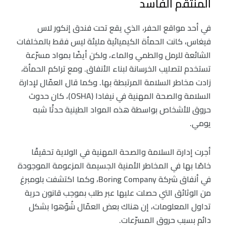
المنتقم الفاسد
في أحد مواقع الحفر، الذي يقع تحت فندق إنكور لاس
فيغاس، كانت الحمأة الكيميائية مليئة ليس فقط بالمخلفات
الشائعة للرمل والطمي والماء، ولكن أيضًا بمواد مسرّعة
تستخدم لتصليب الخرسانة لبناء الأنفاق. ومع تراكم الحمأة،
زادت مخاطر السلامة المرتبطة بها. وكما قال العمّال لإدارة
السلامة والصحة المهنية في نيفادا (OSHA)، كان حدوث
حروق للأشخاص بواسطة هذه المواد الطينية حدثًا شبه
يومي.
أجرت إدارة السلامة والصحة المهنية في الولاية تحقيقًا
خاصًا بها في المخاطر الأمنية الجسيمة المزعومة الموجودة
في أنفاق شركة Boring Company، وكما اكتشفت بلومبرغ
من الوثائق التي حصلت عليها عبر طلب بموجب قانون حرية
تداول المعلومات، إن هناك بعض العمّال شُوّهوا بشكل
دائم بسبب حروق المسرّعات.