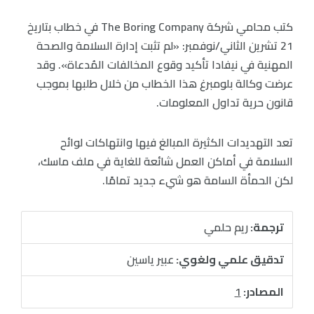
كتب محامي شركة The Boring Company في خطاب بتاريخ
21 تشرين الثاني/نوفمبر: «لم تثبت إدارة السلامة والصحة
المهنية في نيفادا تأكيد وقوع المخالفات المُدعاة». وقد
عرضت وكالة بلومبرغ هذا الخطاب من خلال طلبها بموجب
قانون حرية تداول المعلومات.
تعد التهديدات الكثيرة المبالغ فيها وانتهاكات لوائح
السلامة في أماكن العمل شائعة للغاية في ملف ماسك،
لكن الحمأة السامة هو شيء جديد تمامًا.
ترجمة:
ريم حلمي
تدقيق علمي ولغوي:
عبير ياسين
المصادر:
1