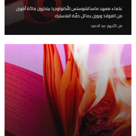
علماء معهد ماساتشوستس للتّكنولوجيا يبتكرون مادّة أقوى
من الفولاذ وبوزن يماثل خفّة البلاستيك
من
الأيهم عبد الحميد