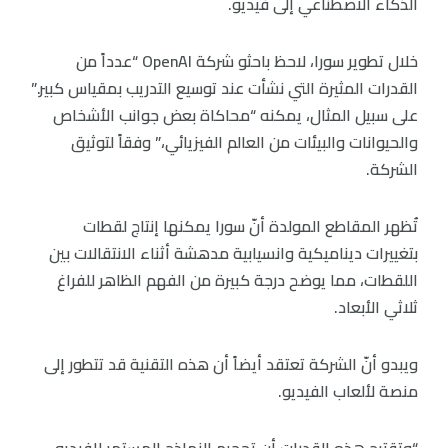
الذكاء الاصطناعي إلى فيديو.
خلال تطوير سورا، لاحظ باحثو شركة OpenAI “عدداً من
القدرات المثيرة التي نشأت عند توسيع التدريب بمقياس كبير.”
على سبيل المثال، يمكنه “محاكاة بعض جوانب الأشخاص
والحيوانات والبيئات من العالم الفيزيائي،” وفقاً لتوثيق
الشركة.
تُظهر المقاطع المولدة أنّ سورا يمكنها إنتاج لقطات
بتغييرات ديناميكية وانسيابية مدهشة أثناء الانتقالات بين
اللقطات، مما يوضح درجة كبيرة من الفهم الظاهر للفراغ
ثلاثي الأبعاد.
ويبدو أنّ الشركة تعتقد أيضاً أن هذه التقنية قد تتطور إلى
منصة لألعاب الفيديو.
“وتقترح هذه القدرات أن تحجيم النماذج المستمر للفيديو