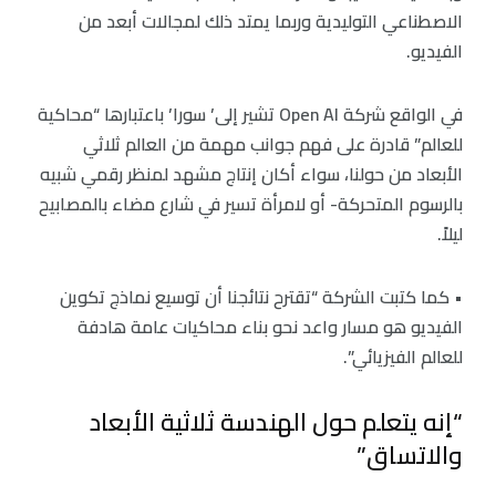
الاصطناعي التوليدية وربما يمتد ذلك لمجالات أبعد من
الفيديو.
في الواقع شركة Open AI تشير إلى’ سورا’ باعتبارها “محاكية
للعالم” قادرة على فهم جوانب مهمة من العالم ثلاثي
الأبعاد من حولنا، سواء أكان إنتاج مشهد لمنظر رقمي شبيه
بالرسوم المتحركة- أو لامرأة تسير في شارع مضاء بالمصابيح
ليلاً.
• كما كتبت الشركة “تقترح نتائجنا أن توسيع نماذج تكوين
الفيديو هو مسار واعد نحو بناء محاكيات عامة هادفة
للعالم الفيزيائي”.
“إنه يتعلم حول الهندسة ثلاثية الأبعاد
والاتساق”