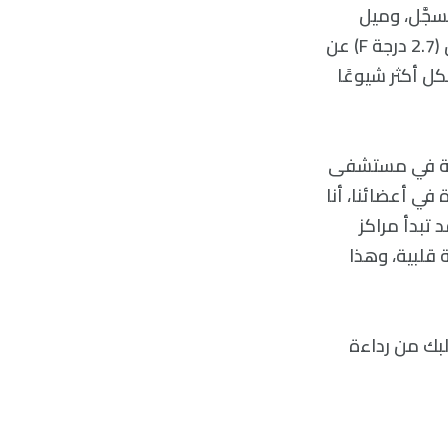
مُسجَّل، وميل
درجات الحرارة العالمية إلى الارتفاع خلال العقد القادم بمقدار 1.5 درجة سيلزيوس (2.7 درجة F) عن
ل أكثر شيوعًا
ب دون جراحة في مستشفى
تأثير الحرارة في أعضائنا، أنا
 تبدأ مراكز
 قلبية، وهذا
لبك من رداءة