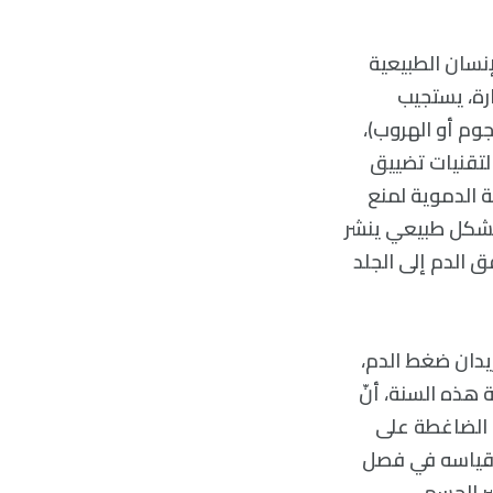
م الإنسان الطبيعية
لحرارة، يستجيب
وم أو الهروب)،
لتقنيات تضييق
 الدموية لمنع
 بشكل طبيعي ينشر
ق الدم إلى الجلد
يزيدان ضغط الدم،
 هذه السنة، أنّ
 الضاغطة على
 بقياسه في فصل
ر الجسم.