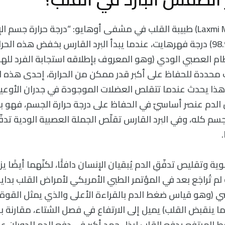
وفقًا لقول (Laxmi Mehta) طبيبة القلب في مشفى أوهايو: “درجة حرارة جس
تتراوح بين (97.5 و98.9) درجة فهرهايت، عندما يبدأ البرد القارس بخفض هذه ا
ام العصبي الودي (وهو المعروف بإطلاقه استجابة الفرد للهج
محددة للحفاظ على أكبر قدر ممكن من الحرارة، إحدى هذه ا
وهذا يحدث عندما تتقلص العضلات الموجودة في جدران الأوعية
نّ الدم عنصر أساسيّ في الحفاظ على درجة حرارة الجسم، فهو
لجسم كله، وفي البرد القارس تقلّص الجملة العصبية الودية تدفّ
ية وتقليص تدفّقِ الدم يُبقيان الإنسان دافئًا، لكنّهما أيضًا 
 تُراجَع بعد في المؤتمر الطبي الأمريكي لأمراض القلب بداية
ي (وهو قياس ضغط الدم بالقراءة الأعلى والذي يمثل القوة
ما ينقبض القلب) يميل إلى الارتفاع في فصل الشتاء، مقارنة
المرتفع يدفع القلب لبذل جهدٍ أكبر في دفع الدم للدوران عب