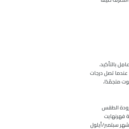
ِل بالتأكيد،
 عندما تصل درجات
ت متجمّدًا،
فبرودة الطقس
، فقد أظهرت الدراسات أنّ ارتفاع الحرارة إلى 108.9 درجة فهرنهايت
شهر سبتمبر/أيلول