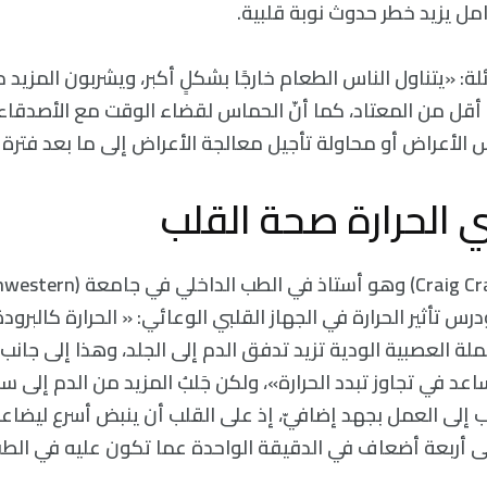
مل يزيد خطر حدوث نوبة قلبية.
 (Mehta) قائلة: «يتناول الناس الطعام خارجًا بشكلٍ أكبر، ويشربون المزي
أقل من المعتاد، كما أنّ الحماس لقضاء الوقت مع الأصدقاء 
الأعراض أو محاولة تأجيل معالجة الأعراض إلى ما بعد فترة ا
الحرارة صحة القلب
وفقًا لقول (Craig Crandall) وهو أست
Medical Ce)، ودرس تأثير الحرارة في الجهاز القلبي الوعائي: « الحرارة كالب
جملة العصبية الودية تزيد تدفق الدم إلى الجلد، وهذا إلى جانب
اعد في تجاوز تبدد الحرارة»، ولكن جَلبُ المزيد من الدم إلى
لب إلى العمل بجهد إضافيّ، إذ على القلب أن ينبض أسرع ليضا
 أربعة أضعاف في الدقيقة الواحدة عما تكون عليه في الطقس