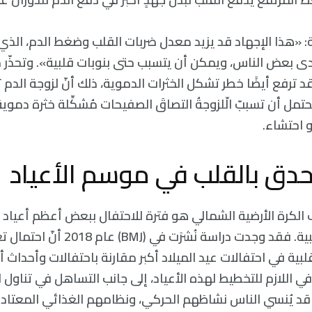
Mehta) قائلة: «هذا الإجهاد قد يزيد معدل ضربات القلب وضغط الدم، 
دى بعض الناس، ويمكن أن يتسبب حتى بنوبات قلبية». وتحذّر م
د ترفع أيضًا خطر تشكل الخثرات الدموية، ذلك أنّ لزوجة الدم 
محتمل أن تسببّ الّلزوجةُ التصاقَ الصفيحات مُشكِّلة خثرة دموية
 احتشاء.
حدق بالقلب في موسم الأعياد
الكرة الأرضية الشمالي هو فترة للاحتفال ببعض أعظم أعياد ال
لازدياد النوبات القلبية. فقد وجدت دراسة نُشرَ
قلبية في احتفالات عيد الميلاد أكبر مقارنة باحتفالات وأحداث أ
افي اللازم للتخطيط لهذه الأعياد، إلى جانب التساهل في تناول ا
 قد يُنسي الناس نشاطَهم الحركي، ونظامهم الغذائي المعتاد 