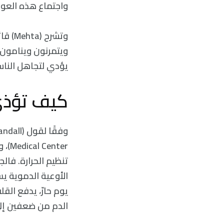
واجتماع هذه العوا
وتشرح
ويتمرنون وينامون 
يؤدي لتجاهل الناس 
كيف تؤذي 
nter
تنظيم الحرارة. فال
الأوعية الدموية يس
يوم حارّ، يدفع الق
الدم من ضعفين إلى