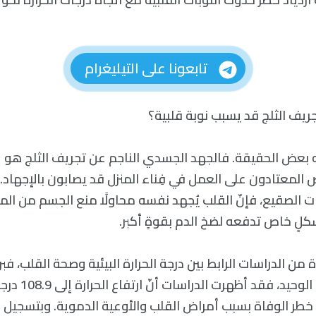
تابعونا على التيليغرام
جريف الثلج قد يسبب نوبة قلبية؟
 بعض الحقيقة. فالجهد الجسدي الناجم عن تجريف الثلج هو عام
المعتادون على العمل في فِناء المنزل قد يصابون بالإجهاد.
ت الصقيع، فإنّ القلب يُجهد نفسه محاولًا منع الجسم من المو
كلٍ خاص تدفعه لضخ الدم بقوةٍ أكبر.
 من الدراسات الرابط بين درجة الحرارة البيئية وصحة القلب، 
ليست مصدر القلق الوحيد
طر الوفاة بسبب أمراض القلب والأوعية الدموية. وبتسجيل 