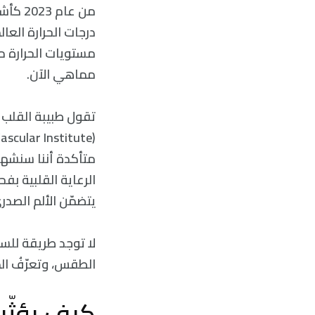
من عام
مستويات الحرارة م
مماهي الآن.
متأكدة أننا سنشهد ا
الرعاية القلبية ب
يتضمّن الألم الصدر
لا توجد طريقة للس
الطقس، وتعرّفُ الم
كيف يؤثّر