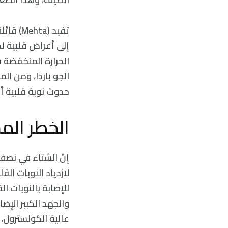
تفيد (
إلى أعراض قلبية ل
الحرارة المنخفضة ق
الجو باردًا، ومن ال
حدوث نوبة قلبية أو
الخطر الم
إنّ الشتاء في نصف 
للإصابة بالنوبات ال
والجهد الكببر الإض
عالية الكولسترول،