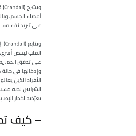
ويش
أعضاء الجسم، وبال
على تبريد نفسه».
ويت
القلب لينبض أسرع، 
على تدفق الدم، يعن
وإدخالها في حالة 
الأفراد الذين يعا
الشرايين لديه مسبق
يعرّضه لخطر الإصابة
– كيف تح