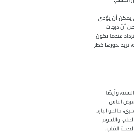
الذي يمكن أن يؤدي
ن أنّ درجات
تزداد عندما يكون
، تزيد بدورها خطر
سنة، وأيضًا
ت في (BMJ) عام 2018 أنّ احتمال تعرض الناس
خرى، فالجو البارد
لملح، واللحوم
لصحة القلب،