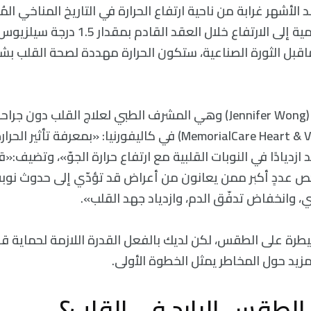
 2023 كأشد الأشهر غرابة من ناحية ارتفاع الحرارة في التاريخ المناخي ال
اقبل الثورة الصناعية، ستكون الحرارة مهددة لصحة القلب بشك
تقول طبيبة القلب (Jennifer Wong) وهي المشرف الطبي لعلاج القل
(MemorialCare Heart & Vascular Institute) في كاليفورنيا: «بمعرفة 
زديادًا في النوبات القلبية مع ارتفاع حرارة الجوّ»، وتضيف:«قد
فحص عددٍ أكبر ممن يعانون من أعراض قد تؤدّي إلى حدوث نوبة
ي، وانخفاض تدفّق الدم، وازدياد جهد القلب».
يطرة على الطقس، لكن لديك بالفعل القدرة اللازمة لحماية ق
زيد حول المخاطر يمثل الخطوة الأولى.
 الطقس البارد في القلب؟