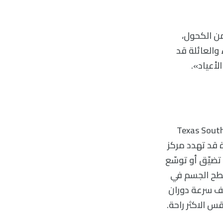
د من الكحول،
والعائلة قد
لأعياد».
اذ في الطب الداخلي في جامعة (Texas Southwestern
رودة قد تهدد مركز
 تضيّق أو توسّع
 سطح الجسم في
عف سرعة دوران
 الاكثر راحة.