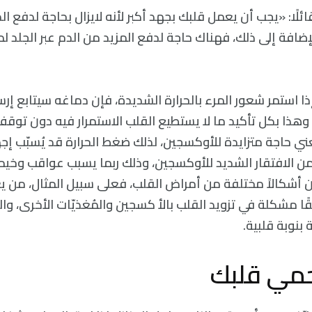
رح (Crandall) قائلًا: «يجب أن يعمل قلبك بجهد أكبر لأنه لايزال بحاجة لدفع
إضافة إلى ذلك، فهناك حاجة لدفع المزيد من الدم عبر الجلد 
ابع (Crandall): إذا استمر شعور المرء بالحرارة الشديدة، فإن دماغه سيتابع
وهذا بكل تأكيد ما لا يستطيع القلب الاستمرار فيه دون توقف، 
ي حاجة متزايدة للأوكسجين، لذلك ضغط الحرارة قد يُسبّب إجه
من الافتقار الشديد للأوكسجين، وذلك ربما يسبب عواقب وخيمة
نون أشكالاً مختلفة من أمراض القلب، فعلى سبيل المثال، من 
ًا مشكلة في تزويد القلب بالأ كسجين والمُغذيّات الأخرى، وا
 بنوبة قلبية.
مي قلبك