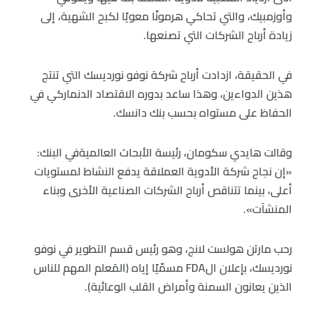
وأوزمبيك، والتي تحاكي هرمونًا معويًا لكبح الشهية، إلى
زيادة أرباح الشركات التي تصنعها.
في الحقيقة، ازدادت أرباح شركة نوفو نورديسك التي تنتج
هذين الدواءين، وهذا ساعد بدوره الاقتصاد الدنماركي في
الحفاظ على مستواه بحسب بنك دانسك.
وقالت هايدي سكومان، رئيسة الأبحاث العالميةفي البنك:
«إن نجاح شركة الأدوية العملاقة يدفع النشاط لمستويات
أعلى، بينما تتناقص أرباح الشركات الصناعية الأخرى وبناء
المنشآت».
رحب مارتن هولست لانج، وهو رئيس قسم التطوير في نوفو
نورديسك، بإعلان الFDA مسمّيًا إياه (المَعلم المهم للناس
الذين يعانون السمنة وأمراض القلب الوعائية).