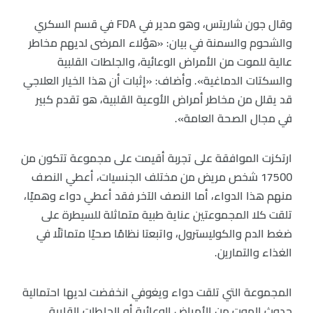
وقال جون شاريتس، وهو مدير في FDA في قسم السكري
والشحوم والسمنة في بيان: «هؤلاء المرضى لديهم مخاطر
عالية للموت من الأمراض الوعائية، والجلطات القلبية
والسكتات الدماغية». وأضاف: «إثبات أن هذا الخيار العلاجي
قد يقلل من مخاطر أمراض الأوعية القلبية، هو تقدم كبير
في مجال الصحة العامة».
ارتكزت الموافقة على تجربة أقيمت على مجموعة تتكون من
17500 شخص مريض من مختلف الجنسيات، أعطي النصف
منهم هذا الدواء، أما النصف الآخر فقد أعطي دواء وهميًا،
تلقت كلا المجموعتين عناية طبية متماثلة للسيطرة على
ضغط الدم والكوليسترول، واتبعتا نظامًا صحيًا متماثلًا في
الغذاء والتمارين.
المجموعة التي تلقت دواء ويغوفي انخفضت لديها احتمالية
حدوث الموت من الأمراض الوعائية أو الجلطات القلبية