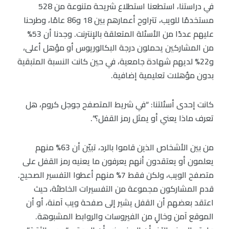
في دراستنا، استطعنا استطلاع شريحة متنوعة من 528
مستخدمًا للويب، تتراوح أعمارهم بين 18 و86 عامًا، وطرحنا
عليهم عددًا من الأسئلة المتعلقة بالإنترنت. وجدنا أن 53%
من المشاركين يحملون درجة البكالوريوس أو مؤهل أعلى،
و22% لديهم شهادة جامعية، في حين كانت النسبة المتبقية
بدون مؤهلات تعليمية إضافية.
كانت إحدى أسئلتنا: “في شريط المتصفح جوجل كروم، هل
تعرف ماذا يعني أو يمثل رمز القفل؟”.
من بين الأشخاص الذين قاموا بالرد، تبيّن أن 63% منهم
يعلمون أو يعتقدون أنهم يعرفون ما يعنيه رمز القفل على
متصفح الويب، ولكن فقط 7% منهم أعطوا التفسير الصحيح.
قدم المشاركون مجموعة من التفسيرات الخاطئة، حيث
اعتقد بعضهم أن القفل يشير إلى صفحة ويب آمنة، أو أن
الموقع آمن وخالٍ من الفيروسات والروابط المشبوهة.