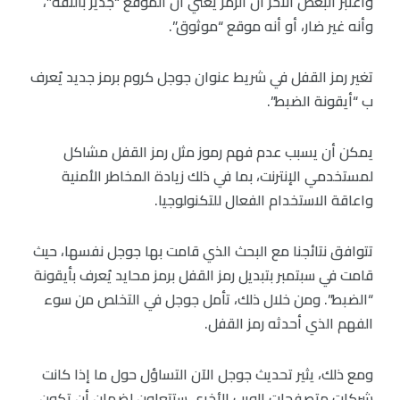
واعتبر البعض الآخر أن الرمز يعني أن الموقع “جدير بالثقة”،
وأنه غير ضار، أو أنه موقع “موثوق”.
تغير رمز القفل في شريط عنوان جوجل كروم برمز جديد يُعرف
ب “أيقونة الضبط”.
يمكن أن يسبب عدم فهم رموز مثل رمز القفل مشاكل
لمستخدمي الإنترنت، بما في ذلك زيادة المخاطر الأمنية
واعاقة الاستخدام الفعال للتكنولوجيا.
تتوافق نتائجنا مع البحث الذي قامت بها جوجل نفسها، حيث
قامت في سبتمبر بتبديل رمز القفل برمز محايد يُعرف بأيقونة
“الضبط”. ومن خلال ذلك، تأمل جوجل في التخلص من سوء
الفهم الذي أحدثه رمز القفل.
ومع ذلك، يثير تحديث جوجل الآن التساؤل حول ما إذا كانت
شركات متصفحات الويب الأخرى ستتعاون لضمان أن تكون