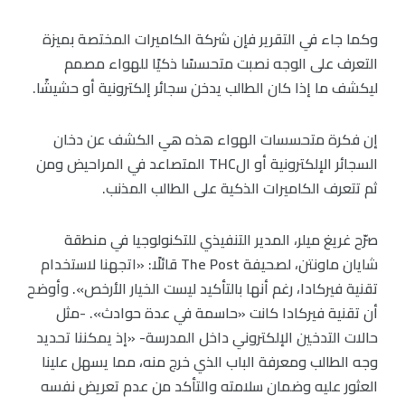
وكما جاء في التقرير فإن شركة الكاميرات المختصة بميزة
التعرف على الوجه نصبت متحسسًا ذكيًا للهواء مصمم
ليكشف ما إذا كان الطالب يدخن سجائر إلكترونية أو حشيشًا.
إن فكرة متحسسات الهواء هذه هي الكشف عن دخان
السجائر الإلكترونية أو الTHC المتصاعد في المراحيض ومن
ثم تتعرف الكاميرات الذكية على الطالب المذنب.
صرّح غريغ ميلر، المدير التنفيذي للتكنولوجيا في منطقة
شايان ماونتن، لصحيفة The Post قائلًا: «اتجهنا لاستخدام
تقنية فيركادا، رغم أنها بالتأكيد ليست الخيار الأرخص». وأوضح
أن تقنية فيركادا كانت «حاسمة في عدة حوادث». -مثل
حالات التدخين الإلكتروني داخل المدرسة- «إذ يمكننا تحديد
وجه الطالب ومعرفة الباب الذي خرج منه، مما يسهل علينا
العثور عليه وضمان سلامته والتأكد من عدم تعريض نفسه