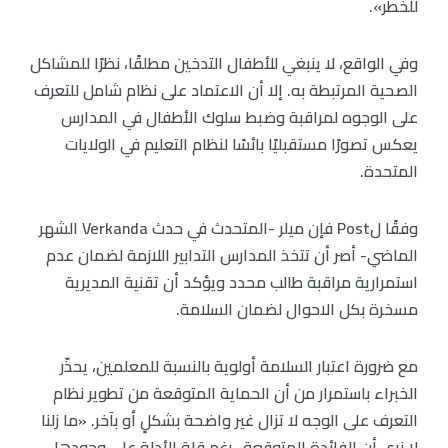
للخطر».
وفي الواقع، لا ينبغي للأطفال التدخين مطلقًا، نظرًا للمشاكل
الصحية المرتبطة به. إلا أن الاعتماد على نظام شامل للتعرف
على الوجوه لمراقبة وضبط سلوك الأطفال في المدارس
يعكس تصورًا مستقبليًا بائسًا لنظام التعليم في الولايات
المتحدة.
وفقًا لPost فإن ميلر -المتحدث في حدث Verkanda الشهر
الماضي- أصر أن تتخذ المدارس التدابير اللازمة لضمان عدم
استمرارية مراقبة طالب محدد ويؤكد أن تقنية المديرية
مسخرة بكل الاحوال لضمان السلامة.
مع ضرورة اعتبار السلامة أولوية بالنسبة للمعلمين، يحذّر
الخبراء باستمرار من أن الحماية المتوقعة من تطوير نظام
التعرف على الوجه لا تزال غير واضحة بشكلٍ أو بآخر. «ما زلنا
لا نرى أن الفائدة المتوقعة -رغم قلة الأدلة على وجودها