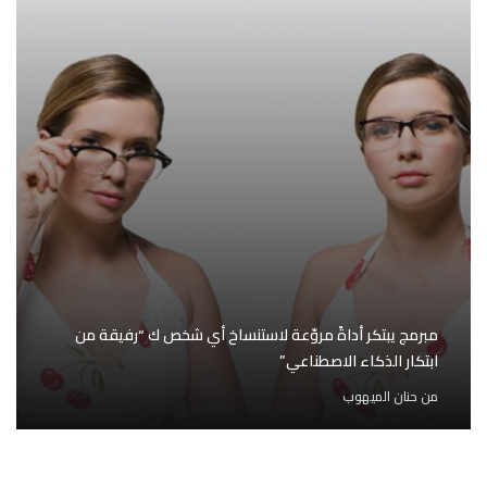
مبرمج يبتكر أداةً مروّعة لاستنساخ أي شخص ك “رفيقة من
ابتكار الذكاء الاصطناعي”
من
حنان الميهوب