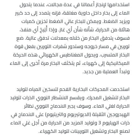
استخدامها لإنجاز أعمالنا في عدة مجالات، عندما يتحول
الماء إلى بخار داخل حاوية مغلقة، فإنه يتمدد إلى حد كبير
ويزيد الضغط. ويمكن للبخار عالي الضغط تخزين كميات
هائلة من الحرارة، شأنه شأن أي غاز. وإذا أُتِيحَ أي منفذ،
فسوف يتدفق البخار من خلاله بمعدلات تدفق عالية. ضع
توربين في مسار خروجه وستدور شفرات التوربين بفعل قوة
البخار المتسرب. ويحول المغناطيس الكهربائي هذه الحركة
الميكانيكية إلى كهرباء، ثم يتكثف البخار مرة أخرى إلى الماء
وتبدأ العملية من جديد.
استخدمت المحركات البخارية الفحم لتسخين المياه لتوليد
البخار لتشغيل المحرك. ويقسم الانشطار النووي الذرات لتوليد
الحرارة لغلي الماء. وسوف يجبر الاندماج النووي نظائر
الهيدروجين الثقيلة (الديوتيريوم والتريتيوم) على الاندماج في
ذرات الهيليوم 3 وتوليد المزيد من الحرارة من أجل غلي الماء
لصنع البخار وتشغيل التوربينات لتوليد الكهرباء.