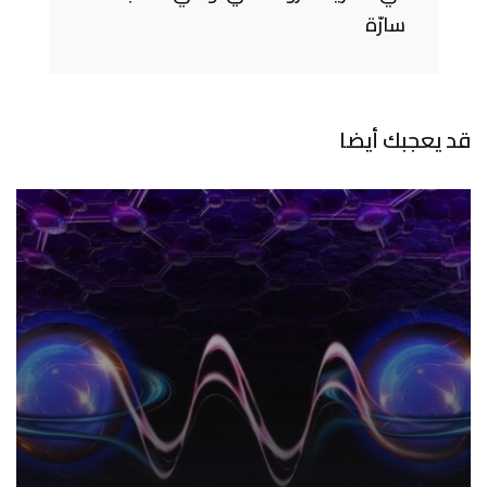
سارّة
قد يعجبك أيضا