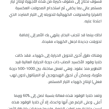
فسوف نحتاج إلى صفوف كبيرة من هذه الأجهزة لإنتاج تيار
مستمر عالي بما يكفي ثم استخدام المحولات العكسية
(انفرتر) والمحولات الكهربائية لتحويله إلى التيار المتردد الذي
اعتدنا عليه.
لذلك بينما قد تتجنب البخار، ينتهي بك الأمر إلى إضافة
تحويلات جديدة لجعل الكهرباء مفيدة.
وهناك طرق أخرى لتحويل الحرارة إلى كهرباء. فقد كانت
خلايا وقود الأكسيد الصلب ذات درجة الحرارة العالية قيد
التطوير منذ عقود. وهي تعمل ساخنة، بين 1000-500 درجة
مئوية، ويمكن أن تحرق الهيدروجين أو الميثانول (دون لهب
فعلي) لإنتاج كهرباء التيار المستمر.
وتعد خلايا الوقود هذه فعالة بنسبة تصل إلى %60 وربما
أعلى. وعلى الرغم من أنها واعدة، إلا أن خلايا الوقود هذه
ليست جاهزة بعد لوقت الذروة. ولديها محفزات باهظة الثمن