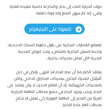
حولت الحرارة الماء إلى بخار، والبخار له خاصية مفيدة للغاية
وهي: إنه غاز سهل الصنع وله قوة دافعة.
تابعونا على التيليغرام
تقعقع القاطرات البخارية على طول خطوط السكك الحديدية،
وتخبط السفن البخارية بالشاطئ، ونجد البوارج المدرعة
البحرية التي تعمل بمحركات بخارية.
يعتقد الكثير منا أن عصر البخار قد انتهى. ولكن في حين
اُسْتِبْدِلَ المحرك البخاري بمحركات الاحتراق الداخلي والآن
بالمحركات الكهربائية، إلا أن العالم الحديث لا يزال يعتمد على
البخار. ويجب وجود البخار في جميع محطات الطاقة الحرارية
تقريبًا من الفحم إلى الطاقة النووية كي تعمل (لا تحتاج
محطات الغاز عادة للبخار).