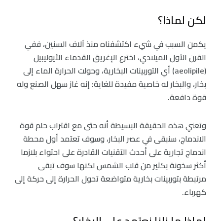
لكن لماذا؟
يكمن السبب في شيء اكتشفناه منذ آلاف السنين، ففي
القرن الأول الميلادي، اخترع الإغريق القدماء الأيوليبيل
(aeolipile) أي التوربينات البخارية، وحولت الحرارة الماء إلى
بخار، والبخار له خاصية مفيدة للغاية: إنه غاز سهل الصنع وله
قوة دافعة.
وتعني هذه الحقيقة البسيطة أنه حتى مع اقتراب حلم قوة
الاندماج، سنبقى في عصر البخار، وسوف تعتمد أول محطة
اندماج تجارية على أحدث التقنيات القادرة على احتواء بلازما
أكثر سخونة بكثير من قلب الشمس لكنها سوف تبقى
مرتبطة بتوربينات بخارية متواضعة تحول الحرارة إلى حركة إلى
كهرباء.
لماذا ما زلنا نعتمد على البخار؟