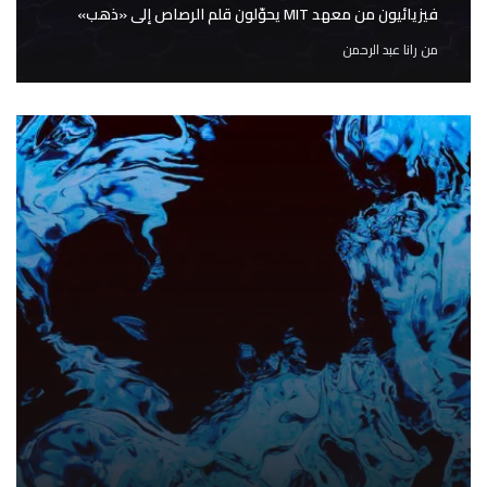
فيزيائيون من معهد MIT يحوّلون قلم الرصاص إلى «ذهب»
من
رانا عبد الرحمن