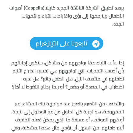
يرصد تطبيق الشركة الناشئة الجديد كابيلا (Cappella) أصوات
الأطفال ويترجمها إلى رؤى واقتراحات للآباء والأمهات
الجدد.
تابعونا على التيليغرام
إذا سألت الآباء عمّا يواجههم من مشاكل، ستكون إجاباتهم
بأن أصعب التحديات التي تواجههم هي تفسير الصراخ الأليم
لطفلهم في منتصف الليل. هل الطفل جائع؟ هل لديه
اضطراب في المعدة أو مغص؟ أو ربما يحتاج للتغوط لا أكثر!
والأصعب من الشعور بالعجز عند مواجهة تلك المشاعر غير
المفهومة، هو تجربة كل الحلول من غير الوصول إلى نتيجة،
أو فهم الموقف، أو معرفة ما الذي يمكن فعله لتخفيف
آلام طفلهم. من السهل أن تؤدي مثل هذه المشكلة، وفي