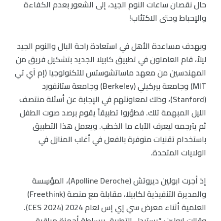
حال نقصان ساعات النوم الجيد، إلى الشعور بعدم الكفاءة
والإحباط وحتى الاكتئاب!
وبهدف مساعدة الأهل في استعادة راحة البال والنوم الجيد
ليلاً، قام العاملون في تطبيق كابيلا الجديد بتشكيل فريق من
المهندسين من معهد ماساتشوستس للتكنولوجيا (إم آي تي
MIT) وجامعة بيركيلي (Berkeley) وجامعة ستانفورد
(Stanford)، وذلك لمعاونتهم في الإجابة عن أسئلة منتصف
الليل المبهمة تلك. فطوّروا تطبيقاً يقوم برصد صوت الطفل
ثم يترجمه ليعرف الآباء ما الخطب. ويعمل هذا التطبيق
باستخدام تقنيات متوفرة بالفعل في أغلب المنازل في
الولايات المتحدة.
إذ أجرت ابولين ديروتش (Apolline Deroche)، المؤسِسة
والمديرة التنفيذية لكابيلا، مقابلة مع منصة (Freethink)
العلمية أثناء معرض سي إي إس لعام 2024 (CES 2024).
وقالت ابولين: “يستبدل التطبيق ببساطة أجهزة مراقبة