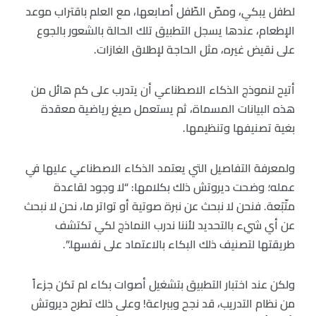
لطفل يبكي، ومصّ الطّفل أصابعها، مع العلم باقتراب موعد
الإطعام، عندها يسجل التطبيق تلك الحالة بالشعور بالجوع
على نقيض غيره، مثل الحاجة لإطلاق الغازات.
أتيح لنموذج الذكاء الاصطناعي أن يتدرب على كم هائل من
هذه البيانات المسماة، ثم يستعمل صيغ رياضية معقدة
بغية تصنيفها وتنظيمها.
ولمعرفة التفاصيل التي يعتمد الذكاء الاصطناعي عليها في
عمله؛ وضحت ديروتش ذلك بكلامها: “لا وجود لقاعدة
متّبَعة. فنحن لا نبحث عن نبرة صوتية أو تواتر ما، نحن لا نبحث
عن أي شيء بالتحديد لأننا ندرب النماذج لكي تكتشف
طريقتها لتصنيف ذلك البكاء بالاعتماد على نفسها.”.
ولكن عند اختبار التطبيق بتشغيل أصوات بكاء لم تكن جزءاً
من نظام التدريب، قد نجح وببراعة! وعلى ذلك تطرح ديروتش