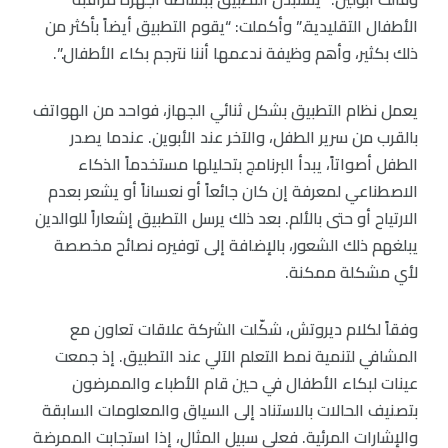
الأطفال التقليدية.” وأكملت: “يقوم التطبيق أيضاً بأكثر من
ذلك بكثير، وأهم وظيفة ندعمها أننا نترجم بكاء الأطفال.”.
يعمل نظام التطبيق بشكل ثنائي الجهاز، فواحد من الهواتف
بالقرب من سرير الطفل، والآخر عند الأبوين. عندما يصدر
الطفل أصواتاً، يبدأ البرنامج بتحليلها مستخدماً الذكاء
الاصطناعي لمعرفة إن كان جائعاً أو نعساناً أو يشعر بعدم
الارتياح أو حتى بالألم. بعد ذلك يرسل التطبيق إشعاراً للوالدين
يبلغهم ذلك الشعور، بالإضافة إلى توفيره نصائح مخصصة
لأي مشكلة ممكنة.
وفقاً لكلام ديروتش، شكّلت الشركة علاقات تعاون مع
المشافي لتنمية نمط التعلم الآلي عند التطبيق. إذ جمعت
عينات لبكاء الأطفال في حين قام الأطباء والممرضون
بتصنيف الحالات بالاستناد إلى السياق والمعلومات السابقة
والإشارات المرئية. فعلى سبيل المثال، إذا استجابت الممرضة