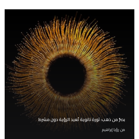
بصرٌ من ذهب: ثورة نانوية تُعيد الرؤية دون مشرط
من
رؤيا إبراهيم