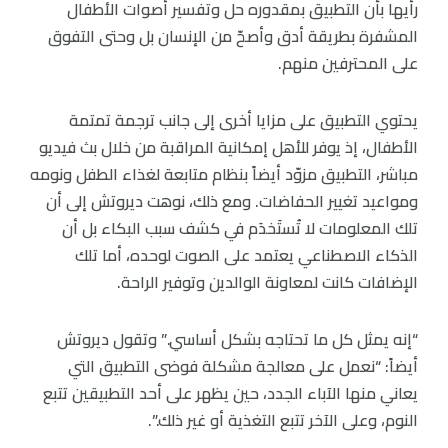
رأيها بأن التطبيق بمقدوره حل وتفسير أصوات الأطفال
المشفرة بطريقة أدق وأصحّ من الإنسان بل وحتى التفوق
على المحترفين منهم.
يحتوي التطبيق على مزايا أخرى إلى جانب ترجمة تمتمة
الأطفال، إذ يوفر للأهل إمكانية المراقبة من خلال بث فيديو
مباشر، التطبيق مزوّد أيضاً بنظام متابعة لغذاء الطفل ونومه
ومواعيد تغيير الحفاضات. ومع ذلك، نوهت ديروتش إلى أن
تلك المعلومات لا تُستَخدَم في كشف سبب البكاء بل أن
الذكاء الاصطناعي يعتمد على الصوت لوحده، أما تلك
الإضافات كانت لمعاونة الوالدين وتوفير الراحة.
“إنه يمثل كل ما تحتاجه بشكل أساسي.” وتقول ديروتش
أيضاً: “نعمل على معالجة مشكلة فوضى التطبيق التي
يعاني منها الآباء الجدد، حين يظهر على أحد التطبيقين تتبع
النوم، وعلى الآخر تتبع التغذية أو غير ذلك.”.