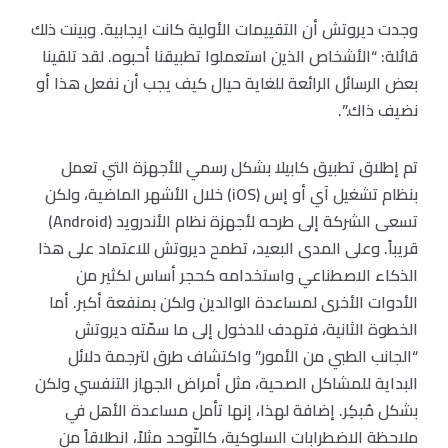
وجدت ديروتش أن التقييمات الأولية كانت ايجابية. وبينت ذلك
قائلة: “الأشخاص الذين استعملوا تطبيقنا أحبوه. لقد تلقينا
بعض الرسائل الرائعة للغاية حيال كيف يجب أن نفعل هذا أو
نضيف ذاك.”.
تم إطلاق تطبيق كابيلا بشكل رسمي للأجهزة التي تعمل
بنظام تشغيل آي أو إس (iOS) خلال الأشهر الماضية، ولكن
تسعى الشركة إلى طرحه لأجهزة نظام الأندرويد (Android)
قريباً. وعلى المدى البعيد، تطمح ديروتش للاعتماد على هذا
الذكاء الاصطناعي واستخدامه كحجر أساس لكثير من
الأدوات الأخرى لمساعدة الوالدين ولكن بمنفعة أكبر. أما
الخطوة الثانية، فتهدف للدخول إلى ما سمّته ديروتش
“الجانب الطبي من الأمور” واكتشاف طرق لترجمة دلائل
البداية للمشاكل الصحية، مثل أمراض الجهاز التنفسي ولكن
بشكل مُبكِر. إضافة لهذا، إنها تأمل مساعدة الأهل في
ملاحظة الاضطرابات السلوكية، كالتّوحد مثلاً، انطلاقاً من