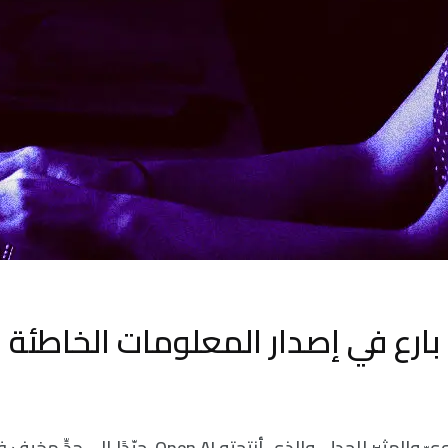
يُعَدّ Chat GPT القويّ والمثير للجدل، والذي أنتجته Open AI، جيّدً