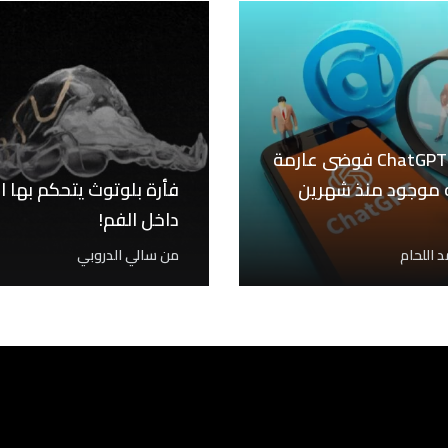
يسبب ChatGPT فوضى عارمة
 موجود منذ شهرين
فأرة بلوتوث يتحكم بها ا
داخل الفم!
 اللحام
من
سالي الدروبي