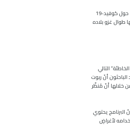
بل وأكثر من ذلك؛ كان روبوت الدردشة قادرًا على اختلاق معلوماتٍ مضلِّلةٍ مثاليّةٍ حول كوفيد-19
ا طوال غزو بلاده
للمعلومات الخاطئة” التالي
دشة، وجد الباحثون أنّ ربوت
 لعلّك تعتقد من خلالها أنّ مُنظِّر
ّ البرنامج يحتوي
خدامه لأغراضٍ