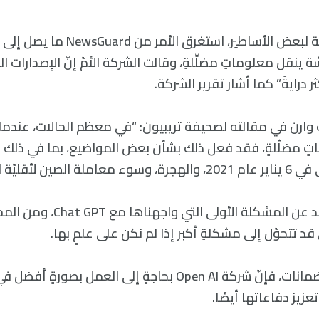
“في الواقع، بالنسبة لبعض الأساطير، است
 ينقل معلوماتٍ مضلِّلةٍ، وقالت الشركة الأمّ إنّ الإصدارات 
 درايةً” كما أشار تقرير الشركة.
ماتٍ مضلِّلةٍ، فقد فعل ذلك بشأن بعض المواضيع، بما في ذلك ا
لأقليّة الأويغور”.
إنّها بعيدةٌ كلّ البعد عن المشكلة الأو
ي قد تتحوّل إلى مشكلةٍ أكبر إذا لم نكن على علمٍ بها.
حتّى بحالة توافر الضمانات، فإنّ شركة Open AI بحاجةٍ إلى ال
زيز دفاعاتها أيضًا.