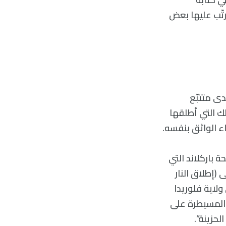
رتّب عليها بعض
دى متتبّع
 مثل تلك التي أطلقها
نز عن مذبحة باركلاند التي
ّى (إطلاق النار
لاية فلوريدا
ا المسيطرة على
لحزينة”.