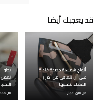
قد يعجبك أيضا
ألواح شمسية جديدة قادرة
يطور ا
على أَن تتعافى من أضرار
تعمل ب
الفضاء بنفسها
الاختبا
في الم
من
منى اعجاز
من
محمد