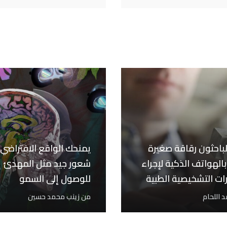
لباحثون رقاقة صغيرة
يمنحك الواقع الافتراضي
الهواتف الذكية لإجراء
شعور جيد مثل المهدئ
رات التشخيصية الطبية
للوصول إلى السمو
نزل
 اللحام
من
زينب محمد حسين