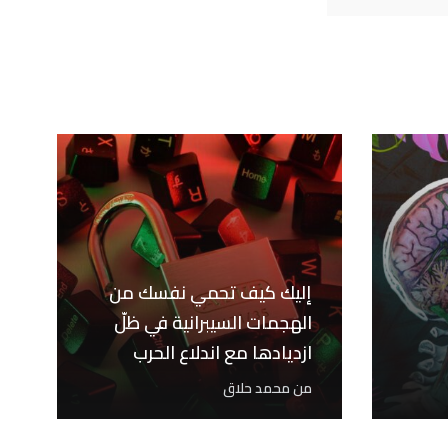
إليك كيف تحمي نفسك من
الهجمات السيبرانية في ظلّ
ازديادها مع اندلاع الحرب
الأوكرانية-الروسية
من
محمد حلاق