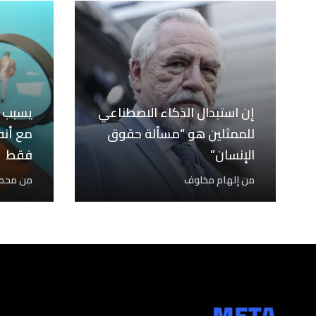
إن استبدال الذكاء الاصطناعي
للممثلين هو “مسألة حقوق
مع أنه
الإنسان”
فقط
من
إلهام مخلوف
من
محمد