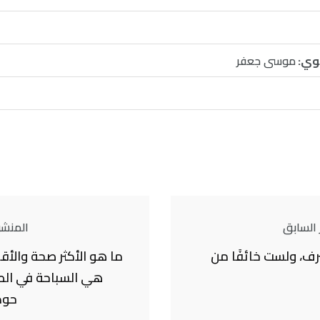
وي:
موسى جعفر
 السابق
المنشور
ترف، ولست خائفًا من
ما هو الأكثر صحة والأق
هي السباحة في الط
حوض