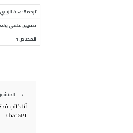
ترجمة:
هبة الزبيبي
تدقيق علمي ولغ
المصادر:
1
المنشور
أنا كاتب مُح
ChatGPT