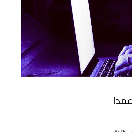
ا إلى حدٍّ مخيفٍ في كتابة