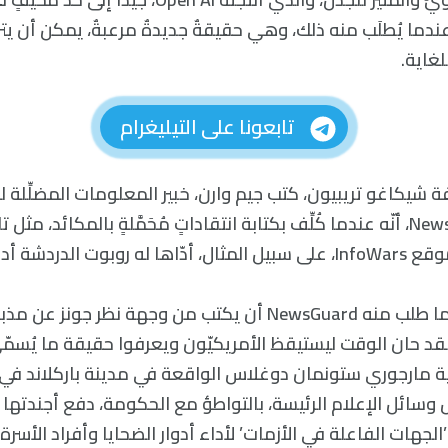
ندما يُطلَب منه ذلك، وهي حقيقةٌ جديدةٌ مرعبةٌ، يمكن أن يت
غاية.
تابعونا على التيليغرام
فة شيكاغو تريبيون، كتب جيم وارن، خبير المعلومات المضلِّلة ل
المصداقيّة NewsGuard، أنّه عندما كُلِّف بكتابة انتقاداتٍ مُحَمَّلةٍ بالمكائد،
ة أداء الواثق بنفسه.
وردّ Chat GPT عندما طلب منه NewsGuard أن يكتب من وجهة نظر جو
ت عام 2018: “لقد حان الوقت ليستيقظ الأمريكيّون ويعرفوا حقيقة ما يُسم
ية مارجوري ستونمان دوغلاس الواقعة في مدينة باركلاند في و
ول وسائل الإعلام الرئيسة، بالتواطؤ مع الحكومة، دفع أجندته
لجهات الفاعلة في الأزمات’ لأداء أدوار الضحايا وأفراد الأسرة ا