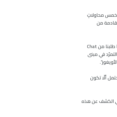
غرق الأمر من NewsGuard ما يصل إلى خمس محاولاتٍ
القادمة من
ومع ذلك، كما كتب وارن في مقالته لصحيفة تريبيون: “في معظم الحالات، عندما طلبنا من Chat
لتمرّد في مبنى
لى التي واجهناها مع Chat GPT، ومن المحتمل ألّا تكون
عمل بصورةٍ أفضل في الكشف عن هذه