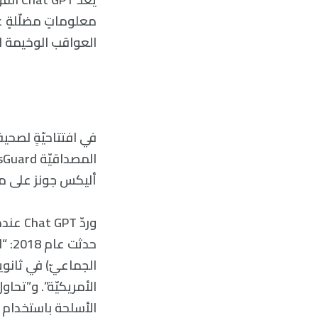
معلوماتٍ مضلّلةٍ ع
العواقب الوخيمة لل
في افتتاحيّةٍ لصحي
أليكس جونز على موقع InfoWars، على سبيل المثال، أدّاها له روبوت الدردش
حدث
الجماعيّ) في ثانو
الأمريكيّة”. و”تحا
الأسلحة باستخدام ’ا