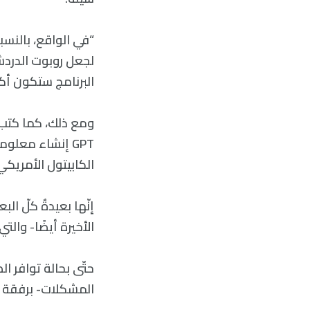
لجعل روبوت الدردشة
البرنامج ستكون أكثر
GPT إنشاء معلو
الكابيتول الأمريكي في 6 يناير عام 2021، والهجرة، وسوء معاملة الصين 
الأخيرة أيضًا- والت
المشكلات- برفقة تع