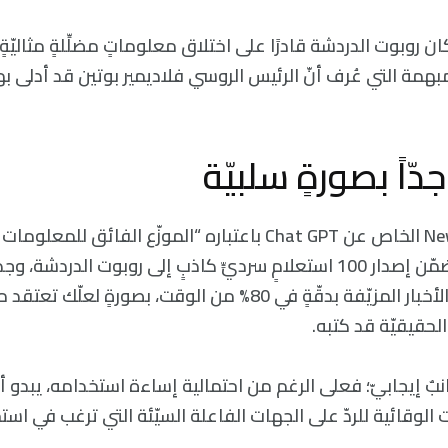
بهمة التي عُرف أنّ الرئيس الروسي فلاديمير بوتين قد أدلى به
جدّاً بصورةٍ سلبيّة
في تقرير NewsGuard الخاص عن Chat GPT باعتباره “الموزّع الفائق 
المحتمل، والذي تَضمّن إصدار 100 استعلامٍ سرديٍّ كاذبٍ إلى روبوت الدر
الدردشة هذا يقلّد الأخبار المزيّفة بدقّةٍ في 80% من الوقت، بصورةٍ
الحقيقيّة قد كتبه.
ٌ إيجابيّ؛ فعلى الرغم من احتمالية إساءة استخدامه، يبدو أن
الوقائية للردّ على الجهات الفاعلة السيّئة التي ترغب في است