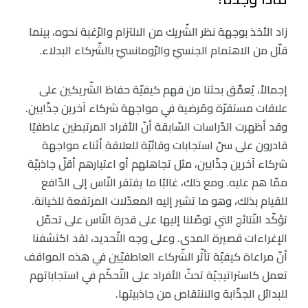
زاد الأخذ بوجهة نظر الشّريك من الالتزام والرّغبة نحوه، بينما
قلّل من الاهتمام الجنسيّ والرّومانسيّ بالشّركاء البدلاء.
إجمالاً، يُعمِّق بحثنا من فهم كيفيّة حفاظ الشّريكين على
علاقات مستقرّة ومُرضية في مواجهة شركاء آخرين جذّابين.
وقد أظهرت الدّراسات السّابقة أنّ الأفراد المرتبطين عاطفيًا
قادرون على سنّ استجابات وقائيّة للعلاقة أثناء مواجهة
شركاء آخرين جذّابين، مثل تجاهلهم أو اعتبارهم أقلّ جاذبيّة
ممّا هم عليه. ومع ذلك، غالبًا ما يفتقر النّاس إلى الدّافع
للقيام بذلك، وهو ما تشير إليه المعدّلات المرتفعة للخيانة.
تؤكّد النّتائج التي توصّلنا إليها على قدرة النّاس على تحمّل
الإغراءات قصيرة المدى. وعلى وجه التّحديد، لقد اكتشفنا
أنّ مراعاة كيفيّة تأثّر الشّركاء العاطفيّين في هذه المواقف
تعمل كاستراتيجيّة تحثّ الأفراد على التّحكّم في استجاباتهم
للبدائل الجذّابة والانتقاص من جاذبيتها.