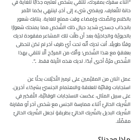
“أثناء سفرك بمفردك، تلتقي بشخص تعتبره جذابًا للغاية في
حانة للتّعارف. ويفضي شيء إلى آخر، لينتهي بكما الأمر
بالكلام والضّحك وإمضاء وقت ممتع للغاية. ينتابك شعور
بانجذاب جسديّ شديد حيال ذلك الشّخص مما يمنحك شعورًا
بالحيويّة والجاذبيّة بعد أن ظلّت تلك المشاعر مفقودة لديك
وقتًا طويلًا. أنت تدرك أنّه تحت أيّ ظرف آخر لم تكن لتحظى
بعلاقةٍ مع هذا الشّخص؛ وأنّك من المرجّح ألّا تلتقي بهذا
الشّخص مرّةً أخرى أبدًا. لديك هذه اللّيلة فقط. ..”.
عمل اثنان من المقيّمين على ترميز التّخيّلات بحثًا عن
استجابات وقائيّة للعلاقة والاهتمام الجنسيّ بشركاء آخرين.
على سبيل المثال، عكست الاستجابات الوقائيّة، التّفكير في
الشّريك الحاليّ أثناء ممارسة الجنس مع شخص آخر أو مقارنة
الشّريك البديل بالشّريك الحاليّ بطريقةٍ تجعل الشّريك الحاليّ
مفضّلًا.
ماذا وجدنا؟