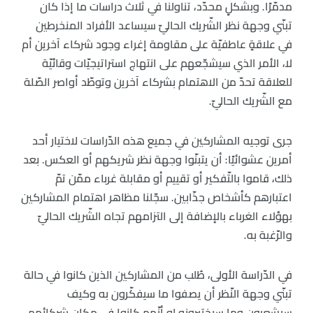
مدمّرًا. وبشكلٍ محدّد، تناولنا في ثلاث دراسات ما إذا كان
تبنّي وجهة نظر الشّريك الحاليّ سيساعد الأفراد المنخرطين
في علاقةٍ عاطفيّة على مقاومة إغراء وجود شركاء آخرين أم
لا، الأمر الذي سيشجّعهم على انتهاج استراتيجيّات وقائيّة
للعلاقة تحدّ من الاهتمام بشركاء آخرين وتوطّد أواصر الصّلة
مع الشّريك الحاليّ.
جرى توجيه المشاركين في جميع هذه الدّراسات لاختيار أحد
أمرين عشوائيًا: أن يتبنّوا وجهة نظر شريكهم أو العكس. بعد
ذلك، قاموا بالتّفكير أو تقييم أو مقابلة غرباء ممّن تمّ
اعتبارهم كأشخاص جذّابين. سجّلنا مظاهر اهتمام المشاركين
بهؤلاء الغرباء بالإضافة إلى التزامهم تجاه الشّريك الحاليّ
والرّغبة به.
في الدّراسة الأولى، طُلب من المشاركين الذين كانوا في حالة
تبنّي وجهة النّظر أن يصفوا ما سيفكّرون به وكيف
سيشعرون وما سيختبرونه لو أنّهم كانوا في مكان شركائهم،