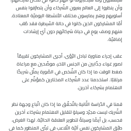
وأن ينظروا إلى العالم بعيون الشّركاء وأن يتصرّفوا بنفس
أسلوبهم وهم يمارسون مختلف الأنشطة اليوميّة المعتادة.
أمّا المشاركون الذين كانوا في حالة السّيطرة فقد طُلب
منهم وصف يومٍ في حياة شركائهم دون أيّ إرشادات
إضافيّة.
عقب إجراء مناورة تبادل الرّؤى، أجرى المشاركون تقييمًاً
لصور غرباء جذّابين من الجنس الآخر، موضّحين مع مراعاة
ضغط الوقت ما إذا كان الشّخص في الصّورة يمثّل شريكًا
مرتقبًا. استخدمنا عدد الشّركاء المختارين كمؤشّر على
الاهتمام بشركاء آخرين.
قمنا في الدّراسة الثّانية بالتّحقّق ما إذا كان اتّباع وجهة نظر
الشّريك ليست مجرّد وسيلةٍ لتقليل الاهتمام بشركاء آخرين
فحسب، بل أيضًا وسيلةً لتطوير العلاقة الحاليّة. لهذا الغرض،
طبّق المشاركون نفس آليّة التّلاعب في تبنّي المنظور كما في