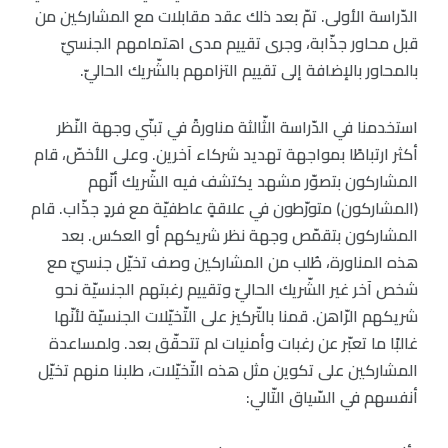
الدّراسة الأولى. تمّ بعد ذلك عقد مقابلات مع المشاركين من
قبل محاور جذّابة، وجرى تقييم مدى اهتمامهم الجنسيّ
بالمحاور بالإضافة إلى تقييم التزامهم بالشّريك الحاليّ.
استخدمنا في الدّراسة الثّالثة مناورةً في تبنّي وجهة النّظر
أكثر ارتباطًا بمواجهة تهديد شركاء آخرين. وعلى الأخصّ، قام
المشاركون بتصوّر مشهد يكتشف فيه الشّريك أنّهم
(المشاركون) متورّطون في علاقةٍ عاطفيّة مع فردٍ جذّاب. قام
المشاركون بتقمّص وجهة نظر شريكهم أو العكس. بعد
هذه المناورة، طُلب من المشاركين وصف تخيّل جنسيّ مع
شخص آخر غير الشّريك الحاليّ وتقييم رغبتهم الجنسيّة نحو
شريكهم الرّاهن. قمنا بالتّركيز على التّخيّلات الجنسيّة لأنّها
غالبًا ما تعبّر عن رغبات وأمنيات لم تتحقّق بعد. ولمساعدة
المشاركين على تكوين مثل هذه التّخيّلات، طلبنا منهم تخيّل
أنفسهم في السّياق التّالي: