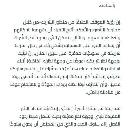
بالعلاقة.
إنّ رؤية الموقف انطلاقًا من منظور الشّريك-من خلال
محاولة الشّعور والتّفكير-تُتيح للأفراد أن يفهموا شركائهم
ويتعاطفوا معهم. وبالتّالي، يُمكن لتبنّي وجهة نظر الشّريك
أن يساعد المرء على الاستجابة بشكلٍ بنّاء في حال انخراط
شريكه في سلوكيّات مدمّرة. على سبيل المثال، إنّ تبنّيك
لوجهة نظر شريكك (عوضًا عن وجهة نظرك الخاصّة) أثناء
استيائه وانفعاله عليك هو أمرٌ قد يحفّزك على تفسير سلوكه
بطريقةٍ إيجابيّة أكثر. يمكنك إخبار نفسك أنّه قد أمضى يومًا
عصيبًا، وأن تتصرّف تبعًا لذلك بإبداء المودّة والاهتمام عوضًا
عن مبادلته بالمثل.
لقد رغبنا في بحثنا الأخير أن نتحرّى إمكانيّة امتداد الآثار
المفيدة لتبنّي وجهة نظرٍ معيّنة بحيث تشمل ضبط ردود
الفعل إزاء سلوك المرء والذي من المحتمل أن يكون سلوكًا