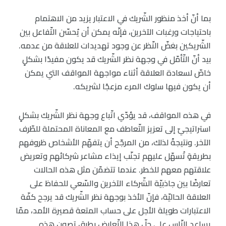
بما أنّ أخذ منظور الشّريك في الاعتبار يزيد من الاهتمام
باحتياجات ورغبات الآخرين، فإنّه يمكن أن يُحسّن التّفاعل بين
الشّريكين بغضّ النّظر عن وجود تهديدات للعلاقة من عدمه.
بيد أنّ التّأمّل في وجهة نظر الشّريك قد يكون مفيدًا بشكلٍ
خاصّ لسعادة العلاقة أثناء مواجهة المواقف التي يمكن
أن يكون فيها سلوك المرء مزعجًا لشريكه.
في هذه المواقف، قد يؤدّي اتّباع وجهة نظر الشّريك بشكلٍ
استراتيجيّ إلى تعزيز التّعاطف مع المعاناة المحتملة للطّرف
الآخر. ونتيجةً لذلك، من المرجّح أن يتفهّم الأشخاص ظروفهم
بطريقةٍ تُسهّل عليهم تجنّب إيذاء مشاعر شركائهم وتعريض
علاقتهم معهم للخطر. عندما تتضمّن مثل هذه الحالات
تعارضًا بين جاذبيّة الشّركاء الآخرين والسّعي للحفاظ على
العلاقة الحاليّة، فإنّ الأخذ بوجهة نظر الشّريك قد يرجح كفّة
الاعتبارات طويلة الأجل على حساب المتعة قصيرة الأمد، ممّا
يساعد النّاس على حلّ هذا التّعارض بطرقٍ تصون هذه