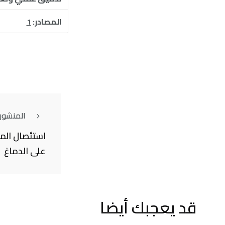
المصادر:
1
المنشور
استئصال المب
على الدماغ
قد يعجبك أيضا