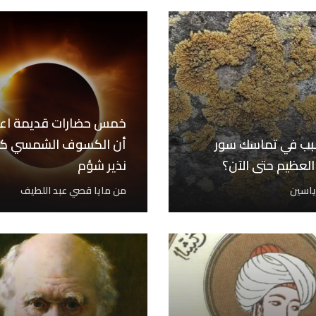
خمس حضارات قديمة اع
بب في تماسك سور
أن الكسوف الشمسي كا
العظيم حتى الآن؟
نذير شؤم
 ياسين
من
مايا قصي عبد اللطيف