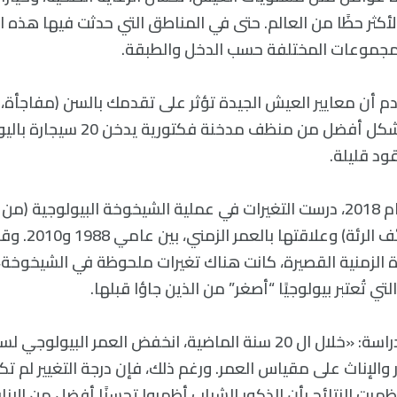
الأكثر حظًا من العالم. حتى في المناطق التي حدثت فيها هذه ا
المجموعات المختلفة حسب الدخل والطبقة.
ادم أن معايير العيش الجيدة تؤثر على تقدمك بالسن (مفاجأة،
في مكتب ستكبر بشكل أفضل من منظف مدخنة 
ود قليلة.
في دراسة نُشرت عام 2018، درست التغيرات في عملية الشيخوخة البيولوجي
كضغط الدم ووظائف 
 الزمنية القصيرة، كانت هناك تغيرات ملحوظة في الشيخوخة، 
لتي تُعتبر بيولوجيًا “أصغر” من الذين جاؤا قبلها.
كتب الفريق في الدراسة: «خلال ال 20 سنة الماضية، انخفض العمر البيو
والإناث على مقياس العمر. ورغم ذلك، فإن درجة التغيير لم ت
 أظهرت النتائج بأن الذكور الشباب أظهروا تحسنًا أفضل من الإنا