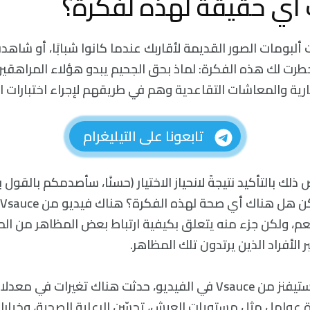
أي حقيقة لهذه لفكرة؟
ألبومات الصور القديمة لأقاربك عندما كانوا شبابًا، أو شاهدت
رت لك هذه الفكرة: لماذ بحق الجحيم يبدو هؤلاء المراهقي
رية والمعاشات التقاعدية وهم في طريقهم لإجراء اختبارات ال
تابعونا على التيليغرام
لك بالتأكيد نتيجةً لانحياز الاختيار (حسنًا، سأصدمكم بالقول 
م، ولكن جزء منه يتعلق بكيفية ارتباط بعض المظاهر من ال
 الأفراد الذين يرتدون تلك المظاهر.
كما يوضح مايكل ستيفنز من Vsauce في الفيديو، حدثت هناك تغيرا
 عوامل مثل مستويات العيش، تحسّن الرعاية الصحية، وخيارات