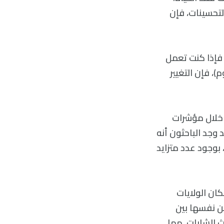
لتحسينات، فإن
 فإذا كنت تعمل
فكتورية يدخن 20 سيجارة باليوم)، فإن التغيير
ة (من خلال مؤشرات
الرئة) وعلاقتها بالعمر الزمني، بين عامي 1988 و2010. وقد وجد الباحثون أنه
بوجود عدد متزايد
لوجي لسكان الولايات
كن نفسها بين
ث الشابات. مما