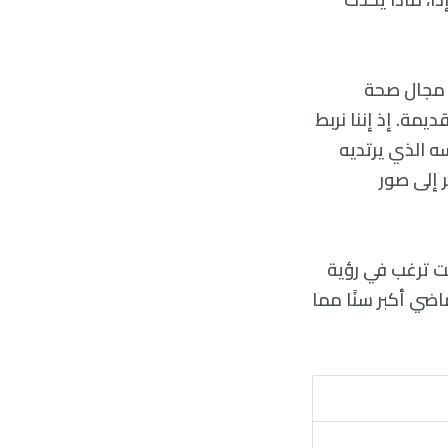
 في مجال صحة
مة. إذ إننا نربط
ه الذي يرتديه
ظر إلى صور
الانتقاء (ابحث عن “سوني من فيلم Grease” إذا كنت ترغب في رؤية
ضي أكبر سنًا مما