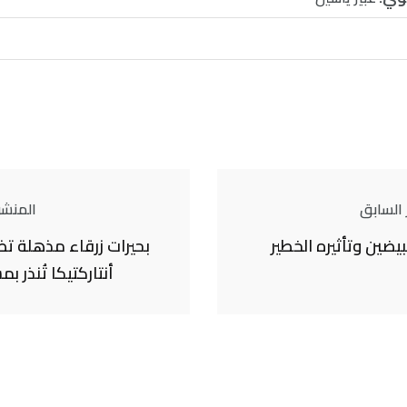
 السابق
المنشور
يضين وتأثيره الخطير
بحيرات زرقاء مذهلة ت
أنتاركتيكا تُنذر 