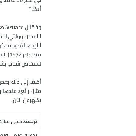
أيضًا؟
وفقً
الأسنان وواقي الشم
الأزياء القديمة ب
منذ ع
لأشخاص شباب بشكل موضوعي م
مثال رائع)، عندها
يظهرون الآن.
ترجمة:
سجى مبارك
تدقيق علمي ولغ