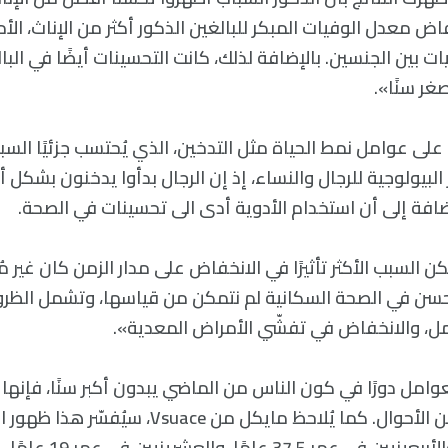
ض معدل الوفيات المبكر للبالغين الذكور أكثر من الإناث، الأ
 بين الجنسين. بالإضافة لذلك، كانت التحسينات أيضًا في البالغ
غر سنًا».
 على عوامل نمط الحياة مثل التدخين، الذي يُحتسب جزئيًا ال
 البيولوجية للرجال والنساء، إذ إن الرجال بدأوا يدخنون بشكل 
إضافة إلى أن استخدام الأدوية أدى الى تحسينات في الصحة.
 السبب الأكثر تأثيرًا في الانخفاض على مدار الزمن كان غير مُ
حسن في الصحة السكانية لم نتمكن من قياسها، وتشمل الظرو
حمل، والانخفاض في تفشّي الأمراض المعدية».
عوامل دورًا في كون الناس من الماضي يبدون أكبر سنًا، فإنه
الكاملة بأي حال من الأحوال. كما يُلاحظ مايكل من ce
في عمر 56 عامًا، والأربعينيين 