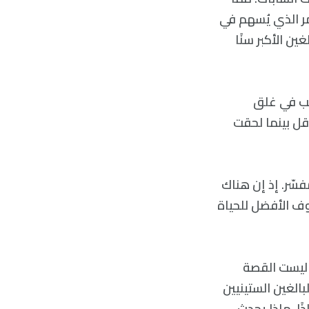
مر الذي يُسهم في
ين الأكبر سنًا
سبب في غلق
أقل بينما لحقت
فسّر. إذ إن هناك
ف الأفضل للحياة
ا ليست القصة
Vsua، سيُفسّر هذا ظهور البالغين الستينيين
في عمر 37.5 عامًا، والعشرينيين في عمر 19 عامًا. إذًا، ماذا يحدث