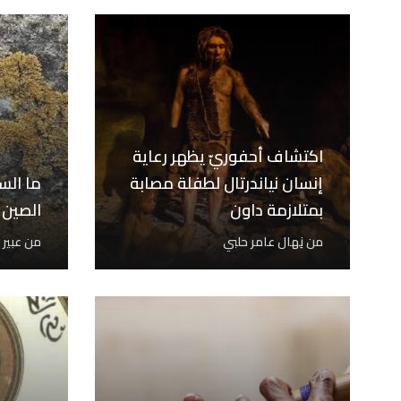
اكتشاف أحفوريّ يظهر رعاية
إنسان نياندرتال لطفلة مصابة
ما الس
بمتلازمة داون
الصين 
من
نِهال عامر حلبي
من
عبير