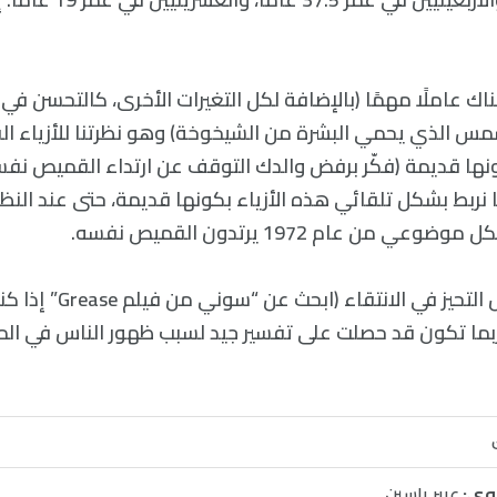
ا ل Vsuace، هناك عاملًا مهمًا (بالإضافة لكل التغيرات الأخرى، كالتحسن
س الذي يحمي البشرة من الشيخوخة) وهو نظرتنا للأزياء القدي
كونها قديمة (فكّر برفض والدك التوقف عن ارتداء القميص نفس
ام 1972). إننا نربط بشكل تلقائي هذه الأزياء بكونها قديمة، حتى عند الن
ن عام 1972 يرتدون القميص نفسه.
أضف إلى ذلك بعض التحيز في 
 ربما تكون قد حصلت على تفسير جيد لسبب ظهور الناس في الما
وي:
عبير ياسين