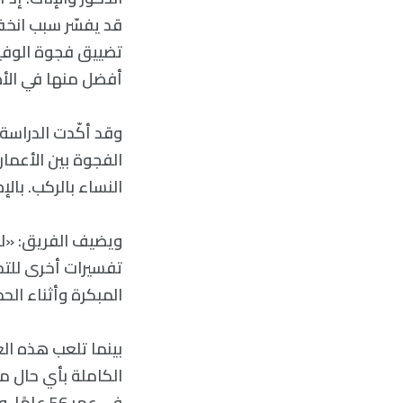
قد يفسّر سبب انخفا
تضييق فجوة الوفيات
أفضل منها في الأص
وقد أكّدت الدراسة
الفجوة بين الأعمار
النساء بالركب. بال
ويضيف الفريق: «لكن
تفسيرات أخرى للت
المبكرة وأثناء ال
بينما تلعب هذه ال