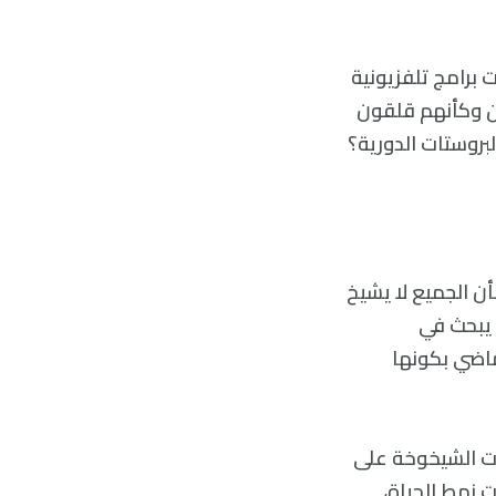
 برامج تلفزيونية
ن وكأنهم قلقون
بروستات الدورية؟
بأن الجميع لا يشيخ
بالمعدل نفسه)، لكن هل هناك أي صحة لهذه الفكرة؟ هناك فيديو من Vsauce يبحث في
ماضي بكونها
ت في معدلات الشيخوخة على
 نمط الحياة،