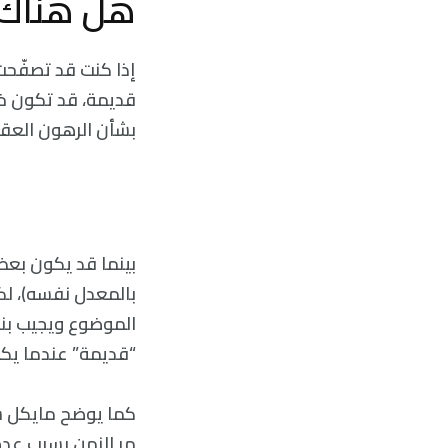
هل هناك 
إذا كنت قد تصفّحت 
قديمة، قد تكون خط
بشأن الرهون العقا
بينما قد يكون بعض ذ
الموضوع ويجيب بنع
“قديمة” عندما يكبر
مر الزمن بسبب عدة