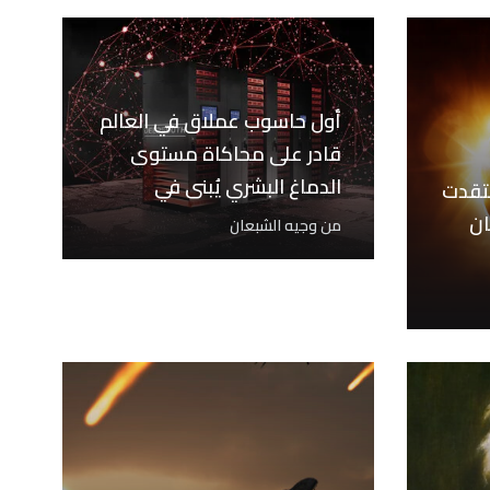
أول حاسوب عملاق في العالم
قادر على محاكاة مستوى
الدماغ البشري يُبنى في
تقدت
جامعة ويسترن…
ن
من
وجيه الشبعان