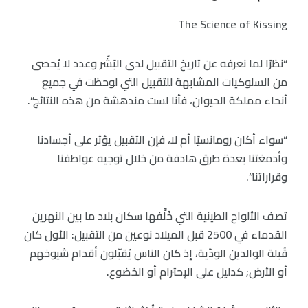
The Science of Kissing
“نظرًا لما نعرفه عن تاريخ التقبيل لدى البَشّر وعدد لا يُحصى
من السلوكيات المشابهة للتقبيل التي لوحظت في جميع
أنحاء مملكة الحيوان، فأنا لست مندهشة من هذه النتائج”.
“سواء أكان رومانسيًا أم لا، فإن التقبيل يؤثر على أجسادنا
وأدمغتنا بعدة طرق هادفة من خلال توجيه عواطفنا
وقراراتنا”.
تصف الألواح الطينية التي خَلَّفها سكان بلاد ما بين النهرين
القدماء في 2500 قبل الميلاد نوعين من التقبيل: الأول كان
قُبلة الوالدين الودّية، إذ كان الناس يُقبّلون أقدام شيوخهم
أو الأرض; كدليل على الإحترام أو الخضوع.