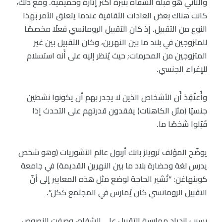
والثاني هو قُبلة الشفاه بنبرة أكثر إثارة وحميمية. ومع ذلك،
كانت هناك بعض العادات الثقافية عندما يتعلق الأمر بهذا
النوع من التقبيل. إذ كان التقبيل الرومانسي فعلًا مخصصًا
للمتزوجين في بلاد ما بين النهرين، وكان التقبيل بين غير
المتزوجين من المحرمات; حيث يُنظر إليه على أَنه استسلام
للإغراء الجنسي.
وأُعتُقِدَ أَن الأشخاص الذين لا يجدر بهم أن يكونوا نشطين
جنسيًا (مثل الكاهنات) يفقدون قدرتهم على التحدث إذا
قَبّلوا شخصًا ما.
يوضّح المؤلف ترويلز بانك أربول عالم الآشوريات (وهو شخص
يدرس لغة وحضارة بلاد ما بين النهرين القديمة) في جامعة
كوبنهاغن: “تُشير الحاجة لوضع مثل هذه المعايير إلى أنّ
التقبيل الرومانسي كان يُمارس في المجتمع ككل”.
بسبب ازدياد ممارسة التقبيل على الشفاه، وصفت النصوص