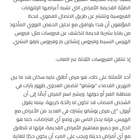
الطبيّة القديمة الأمراض التي تشبه أعراضها الإلتهابات
الفيروسية وتنتشر عن طريق الاتصال الفموي. لاحظ
المؤلفون أن هذا يتوافق مع تحليل الحمض النووي المأخوذ
من بقايا بشرية قديمة للكشف عن فيروسات مثل: فيروس
الهربس البسيط وفيروس إبشتاين بار وفيروس بارفو البشري.
إذ تنتقل الفيروسات الثلاثة عبر اللعاب.
أحد الأمثلة على ذلك، هو مرض أطلق عليه سكان بلاد ما بين
النهرين القدماء “بوشانو” تتضمن العدوى ظهور بثرات في
منطقة الفم أو حولها. ويشير اسم المرض أيضًا إلى أن
الشخص المصاب قد تكون له رائحة كريهة. بينما يقول
أربول: “إن مرض بوشانو يشترك في العديد من الأعراض مع
الهربس، فإنه يحذر الناس من وضع أي افتراضات، كما هو
الحال مع جميع مفاهيم الأمراض القديمة، فإنها لا تتطابق
مع أي أمراض حديثة ويجب على المرء أن يكون حذرًا للغاية