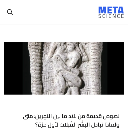
نصوص قديمة من بلاد ما بين النهرين: متى
ولماذا تبادل البَشّر القُبلات لأول مرّة؟