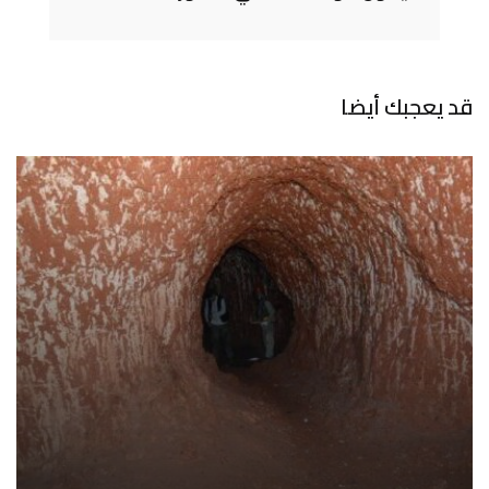
قد يعجبك أيضا