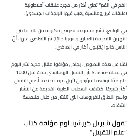
الفم في الفم” تعني أكثر من مجرد علاقات أفلاطونية
(علاقات غير رومانسية يغيب فيها الإنجذاب الجسدي).
في الواقع، تُشير مجموعة نصوص مكتوبة من بلاد ما بين
النهرين القديمة (العراق وسوريا حاليًا) تمّ التغاضي عنها، أنّ
الناس كانوا يُقبّلون أكثر في الماضي.
نقلًا عن هذه النصوص، يجادل مؤلفوا مقال جديد نُشر اليوم
في مجلة Science بأن التقبيل الرومانسي حدث قبل 1000
عام ممّا توقعه المؤرخون لأول مرة. وعندما أصبح التقبيل
أكثر شيوعًا، كشفت السجلات الطبية القديمة عن انتشار
واسع النطاق للفيروسات التي تنتشر من خلال ملامسة
الشفاه.
تقول شيريل كيرشينباوم مؤلفة كتاب
“علم التقبيل”