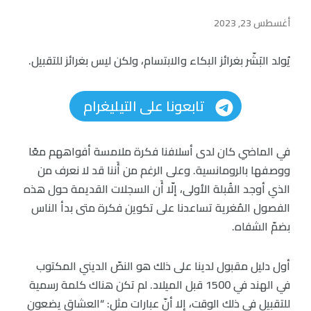
أغسطس 23, 2023
يُولد البَشّر بغرائز البكاء والابتسام، ولكن ليس بغرائز للتقبيل.
تابعونا على التيليغرام
في الماضي كان لدى أسلافنا فكرة ملامسة أفواههم معًا
ووصفها بالرومانسية. وعلى الرغم من أَننا قد لا نعرف من
الذي أوجد القُبلة الأولى، إلّا أَن السجلات القديمة حول هذه
الفصول المُغرية تساعدنا على تكوين فكرة متى بدأ الناس
بضمّ الشفاه.
أول دليل مقبول لدينا على ذلك هو النصّ الديني المكتوب
في الهند في 1500 قبل الميلاد. لم تكن هناك كلمة رسمية
للتقبيل في ذلك الوقت، إلا أنّ عبارات مثل: “العشاق يضعون