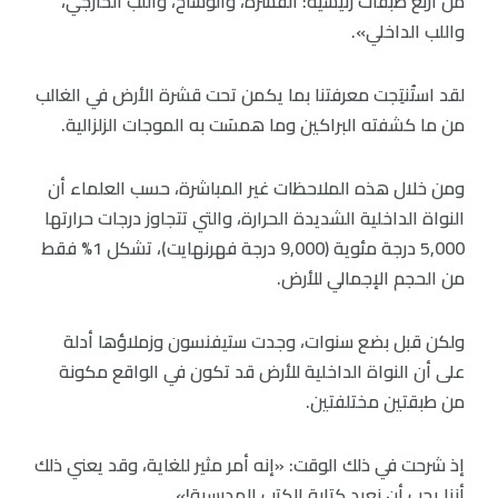
من أربع طبقات رئيسية: القشرة، والوشاح، واللب الخارجي،
واللب الداخلي».
لقد استُنتِجت معرفتنا بما يكمن تحت قشرة الأرض في الغالب
من ما كشفته البراكين وما همسَت به الموجات الزلزالية.
ومن خلال هذه الملاحظات غير المباشرة، حسب العلماء أن
النواة الداخلية الشديدة الحرارة، والتي تتجاوز درجات حرارتها
5,000 درجة مئوية (9,000 درجة فهرنهايت)، تشكل 1% فقط
من الحجم الإجمالي للأرض.
ولكن قبل بضع سنوات، وجدت ستيفنسون وزملاؤها أدلة
على أن النواة الداخلية للأرض قد تكون في الواقع مكونة
من طبقتين مختلفتين.
إذ شرحت في ذلك الوقت: «إنه أمر مثير للغاية، وقد يعني ذلك
أننا يجب أن نعيد كتابة الكتب المدرسية!».