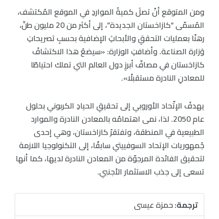
ومن المتوقع أنْ تصلَ كميةُ المواردِ في الموقع المُكتشف،
المُسمّى “كازاخستان الجديدة”، إلى أكثر من 20 مليون طنّ،
رهنًا بعمليات التحققِ والأبحاثِ الإضافية بحسبِ تصريحاتِ
وَزارة الصناعة. وأضافتِ الوزارة: «سيضعُ هذا الاكتشافُ
كازاخستان في مصافّ أبرزِ دول العالم التي تملك احتياطًا
للمعادنِ النادرة مستقبلًا».
يهدفُ الإتّحاد الأوروبي إلى تحقيقِ الحيادِ الكربوني بحلول
عام 2050. لذا، نمى اهتمامُه بالمعادن النادرة والموارد
الطبيعية في المنطقة، وتفتقرُ كازاخستان، وهي إحدى
جُمهوريات الإتحاد السوفييتي سابقًا، إلى التكنولوجيا اللازمة
لتحقيق الفائدة المرجوّة من المعادن النادرة لديها، كما أنها
تسعى إلى جذب الاستثمار الأجنبي.
ترجمة:
حمزة عيسى