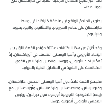
ذلك أكبرُ منجمٍ للمعادنِ الأرضية النادرة في كازاخستان حتى
يومِنا هذا».
يحتوي المنجمُ الواقع في منطقة كاراجَندا في وسط
كازاخستان على عناصرِ السيريوم، واللانثانوم، والنيوديميوم،
والإتريوم.
وقد أعُلِنَ عن هذا الاكتشاف عشيّة مؤتمر القمة الأوّل بين
الإتحاد الأوروبي وآسيا الوسطى المُنعقد في أوزباكستان، إذْ
يُعدّ الإتحاد الأوروبي، وروسيا، والصين، وتركيا من القُوى
المتنافسة على النفوذ في المناطق الغنية بالموارد.
ستجمعُ القمة قادةَ دولِ آسيا الوسطى الخمس: كازاخستان،
وقيرغيزستان، وطاجيكستان، وتركمانستان، وأوزباكستان، مع
رئيسةِ المُفوضية الأوروبية أورسولا فون دير لاين، ورئيسِ
المجلسِ الأوروبي أنطونيو كوستا.