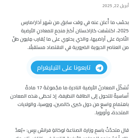
أبريل 22, 2025
بحسْب ما أُعلن عنه في وقت سابق من شهر آذار/مارس
2025، اكتشفت كازاخستان أكبرَ منجمٍ للمعادنِ الأرضية
النّادرة على أراضيها، والذي يحتوي على ما يُقارب مِليون طنّ
من العناصرِ الحيوية الضرورية في الاقتصاد مستقبلًا.
تابعونا على التيليغرام
تُشكّلُ المعادنُ الأرضية النادرة ما مجْموعَهُ 17 مادةً
أساسيةً للتحول إلى الطاقة النظيفة، إذ تحظى هذه المعادن
باهتمامٍ واسعٍ من دول كبرى كالصين، وروسيا، والولايات
المتحدة، وأوروبا.
قال متحدّثٌ باسمِ وزارة الصناعة لوكالةِ فرانسْ برِس: «يُعدّ