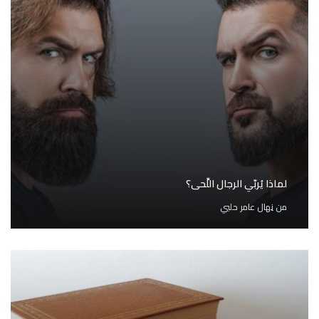
لماذا يُربّي الرجال اللِّحى؟
من
نِهال عامر حلبي