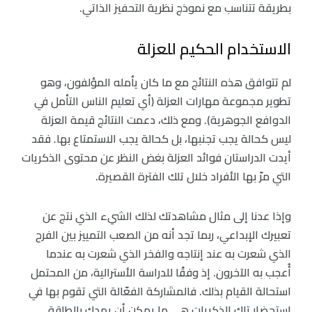
بطريقة تتناسب مع نموذج نظرية التحفيز الذاتي.
الاستخدام الحكيم للعزلة
لم تتوافق هذه النتائج مع ما كان يأمله المؤلفون، وهو
تطوير مجموعة مهارات العزلة (أي تعليم الناس التأمل في
الدوافع الجوهرية). ومع ذلك، دعمت النتائج قيمة العزلة
ليس كحالة يجب تجنبها، بل كحالة يجب الاستمتاع بها. فقد
أيدت الدراستان فوائد العزلة بغض النظر عن محتوى الذكريات
التي مرّ بها الأفراد خلال تلك الفترة القصيرة.
وإذا عدنا إلى مثال مشاهدتك لذلك الشيء الذي نتج عن
تعبيرك الإبداعي، ربما تجد أنه من الصعب التمييز بين الفرح
الذي شعرت به عند إنتاجه والفخر الذي شعرت به عندما
أُعجب به الآخرون. إذ وفقًا للدراسة الأسترالية، من المحتمل
استحالة القيام بذلك. فالمشاركة الفعّالة التي تقوم بها في
استحضار تلك الذكريات هي ما يمكن أن يمدك بالطاقة