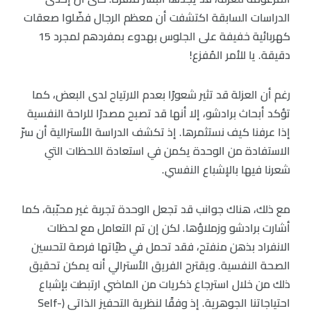
الدراسات السابقة اكتشفت أن معظم الرجال فضّلوا صعقات
كهربائية خفيفة على الجلوس بهدوء بمفردهم لمجرد 15
دقيقة. يا للأمر المُفزع!
رغم أن العزلة قد تثير شعورًا بعدم الارتياح لدى البعض، كما
تؤكد أبحاث برادشو، إلا أنها قد تصبح مصدرًا للراحة النفسية
إذا عرفنا كيف نستثمرها. إذ تكشف الدراسة الأسترالية أن سرّ
الاستفادة من الوحدة يكمن في استعادة اللحظات التي
شعرنا فيها بالإشباع النفسي.
مع ذلك، هناك جوانب قد تجعل الوحدة تجربة غير محبّبة، كما
أشارت برادشو وزملاؤها. لكن إن تم التعامل مع لحظات
الانفراد بذهن منفتح، فقد تحمل في طيّاتها فرصة لتحسين
الصحة النفسية. ويقترح الفريق الأسترالي أنه يمكن تحقيق
ذلك من خلال استرجاع ذكريات من الماضي ارتبطت بإشباع
احتياجاتنا الجوهرية. إذ وفقًا لنظرية التحفيز الذاتي (Self-