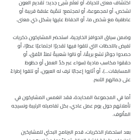
اكتشاف معنى للحياة، أو تعلّم شيئ جديد؛ تقديم العون
لشخص، أو لمجموعة، أو لمجتمع؛ تنمّية علاقة قريبة أو
عاطفية مع شخص ما، أو الحفاظ عليها بشكل ذي معنى.
وضمن سياق الحوافز الخارجية، استحضر المشاركون ذكريات
تفيض باللحظات التي تلقوا فيها تقديرًا اجتماعيًا عطرًا، أو
حصدوا جوائز تشع بريقًا، أو نالوا شعبيةً تملأ الأفق، أو
حققوا مكاسب مادية (سواء عبر كدّ العمل أو حظوظ
المسابقات…)، أو أثاروا إعجابًا ترف له العيون، أو تلقوا إطراءً
على جمالهم الآسر.
أما في المجموعة المحايدة، فقد انغمس المشاركون في
تأملاتهم حول يوم عمل عادي، بكل تفاصيله الرتيبة ونسيجه
المألوف.
بعد استحضار الذكريات، قدم البرنامج البحثي للمشاركين