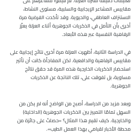
تعليمات دقيقة لفترة العزلة. ثم قيّموا مشاعرهم على
مقاييس المشاعر الإيجابية والسلبية، مستوى النشاط،
الاستنزاف العاطفي، والحيوية. وقد تأكدت الفرضية مرة
أخرى بأن التأمل في الذكريات الجوهرية أثناء العزلة يعزّز
الرفاهية النفسية عبر هذه الأبعاد.
في الدراسة الثانية، أظهرت العزلة مرة أخرى نتائج إيجابية على
مقاييس الرفاهية والدافعية. لكن المفاجأة كانت أن تأثير
استحضار الذكريات الخارجية هذه المرة قد حقق نتائج
مساوية، بل تفوقت على، تلك الناتجة عن الذكريات
الجوهرية.
وبعد مزيد من الدراسة، أصبح من الواضح أنه لم يكن من
السهل تمامًا التمييز بين الذكريات الجوهرية (الداخلية)
والخارجية. كيف تقيم هذا المثال؟ «حصلتُ على جائزة من
محطة الأخبار لقيامي بهذا العمل الطيب».