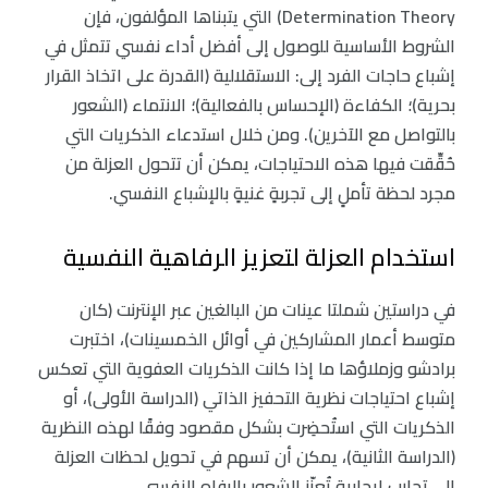
Determination Theory) التي يتبناها المؤلفون، فإن
الشروط الأساسية للوصول إلى أفضل أداء نفسي تتمثل في
إشباع حاجات الفرد إلى: الاستقلالية (القدرة على اتخاذ القرار
بحرية)؛ الكفاءة (الإحساس بالفعالية)؛ الانتماء (الشعور
بالتواصل مع الآخرين). ومن خلال استدعاء الذكريات التي
حُقِّقت فيها هذه الاحتياجات، يمكن أن تتحول العزلة من
مجرد لحظة تأملٍ إلى تجربةٍ غنيةٍ بالإشباع النفسي.
استخدام العزلة لتعزيز الرفاهية النفسية
في دراستين شملتا عينات من البالغين عبر الإنترنت (كان
متوسط أعمار المشاركين في أوائل الخمسينات)، اختبرت
برادشو وزملاؤها ما إذا كانت الذكريات العفوية التي تعكس
إشباع احتياجات نظرية التحفيز الذاتي (الدراسة الأولى)، أو
الذكريات التي استُحضِرت بشكل مقصود وفقًا لهذه النظرية
(الدراسة الثانية)، يمكن أن تسهم في تحويل لحظات العزلة
إلى تجارب إيجابية تُعزّز الشعور بالرفاه النفسي.