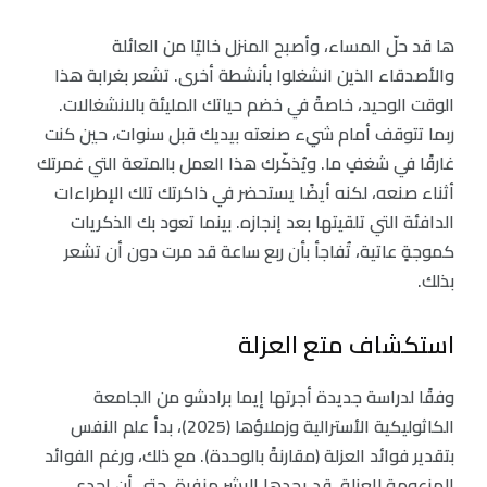
ها قد حلّ المساء، وأصبح المنزل خاليًا من العائلة
والأصدقاء الذين انشغلوا بأنشطة أخرى. تشعر بغرابة هذا
الوقت الوحيد، خاصةً في خضم حياتك المليئة بالانشغالات.
ربما تتوقف أمام شيء صنعته بيديك قبل سنوات، حين كنت
غارقًا في شغفٍ ما. ويُذكّرك هذا العمل بالمتعة التي غمرتك
أثناء صنعه، لكنه أيضًا يستحضر في ذاكرتك تلك الإطراءات
الدافئة التي تلقيتها بعد إنجازه. بينما تعود بك الذكريات
كموجةٍ عاتية، تُفاجأ بأن ربع ساعة قد مرت دون أن تشعر
بذلك.
استكشاف متع العزلة
وفقًا لدراسة جديدة أجرتها إيما برادشو من الجامعة
الكاثوليكية الأسترالية وزملاؤها (2025)، بدأ علم النفس
بتقدير فوائد العزلة (مقارنةً بالوحدة). مع ذلك، ورغم الفوائد
المزعومة للعزلة، قد يجدها البشر منفرة. حتى أن إحدى