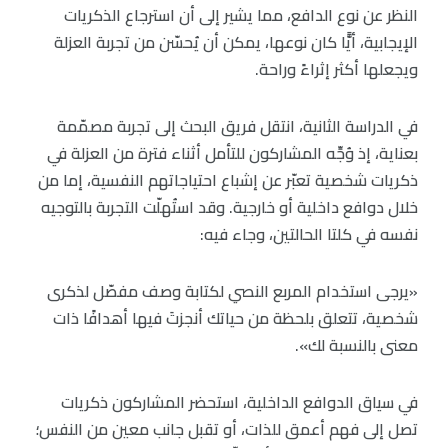
النظر عن نوع الدافع، مما يشير إلى أن استرجاع الذكريات
الإيجابية، أيًّا كان نوعها، يمكن أن يُحسّن من تجربة العزلة
ويجعلها أكثر إثراءً وراحة.
في الدراسة الثانية، انتقل فريق البحث إلى تجربة مصمّمة
بعناية، إذ وُجِّه المشاركون للتأمل أثناء فترة من العزلة في
ذكريات شخصية تعبّر عن إشباع احتياجاتهم النفسية، إما من
خلال دوافع داخلية أو خارجية. وقد استُهلّت التجربة بالتوجيه
نفسه في كلتا الحالتين، وجاء فيه:
«يرجى استخدام المربع النصي لكتابة وصف مفصّل لذكرى
شخصية، تتعلق بلحظة من حياتك أنجزتَ فيها أهدافًا ذات
معنى بالنسبة لك».
في سياق الدوافع الداخلية، استحضر المشاركون ذكريات
تصل إلى فهم أعمق للذات، أو تقبل جانب معين من النفس؛