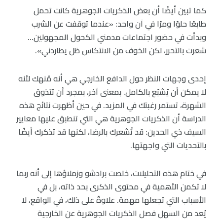
كما تبين أيضًا أن بعض الذكريات الجوهرية كانت تحمل
طابعًا حلوًا ومرًا في آن واحد: «عندما توقفت عن الشرب
وبدأت في حضور اجتماعات مدمني الكحول المجهولين…
شعرت بالتحرر، لكن الخوف من الانتكاس ظل يطاردني».
إحدى وجهات النظر حول الدافع الخارجي هي أنه مُنهك لأنه
لا يمكن أن يُشبَع بالكامل. بمعنى آخر، بمجرد أن تتذوق
الشهرة، تستمر رغبتك في المزيد. في حين أظهرت نتائج هذه
الدراسة أن الذكريات الجوهرية هي التي تنطبق عليها معايير
السيف ذي الحدين: قد تُشعرك بالرضا، لكنها قد تذكرك أيضًا
بالتحديات التي واجهتها.
في ختام هذه التحليلات، خلصت برادشو وزملاؤها إلى أنه ربما
لا تكمن الأهمية في محتوى الذكرى بحد ذاته، بل في
الأسباب التي تجعلها مهمة. علاوةً على ذلك، في الواقع، لا
يُعد من السهل فصل الذكريات الجوهرية عن الخارجية