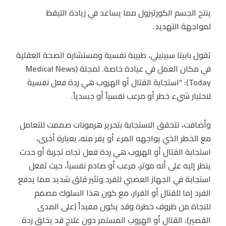
ينتج الجسم الكورتيزول مما يساعد في زيادة التيقظ
لمواجهة التهديد.
تقول بابيتا سبينيلي، طبيبة نفسية ومستشارة الصحة العقلية
في مكان العمل في عيادة خاصة. لمجلة (Medical News
Today): “استجابة القتال أو الهروب هي ردة فعل نفسية
لاختبار شيء خطر أو مرعب نفسياً أو جسدياً.
وأضافت، تتحقق الاستجابة بتحرير هرمونات صممت للتعامل
مع الخطر الذي يواجهه المرء أو يفر منه، بعبارة أخرى،
استجابة القتال أو الهروب هي ردة فعل تجاه تجربة أو حدث
ينظر إليه على أنه موتر، مرعب أو صادم نفسياً، حيث تفعل
استجابة في الجهاز العصبي للفرد وتثير قلق شديد مما يدفع
الفرد إما للقتال أو الفرار، مع كون هذا السلوك مصمم
للنجاة من ظروف خطرة وقد يكون مفيداً (على المدى
القصير)، القتال أو الهروب المستمر دون علاج قد يخلق ردة