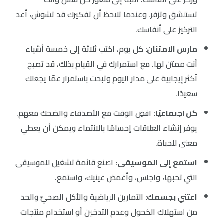
تستنشق وتزفر. وعندما تلاحظ أن تفكيرك قد تشوش، أعد
التركيز على أنفاسك.
مارس الامتنان:
كل يوم، اكتب ثلاثة إلى خمسة أشياء
أنت ممتن لها. مع استمرارك في القيام بذلك، قد تصبح
أكثر إيجابية على مدار اليوم وتبحث باستمرار عمّا يجعلك
سعيدًا.
كن اجتماعيًا:
اقضِ الوقت مع الأصدقاء والضحك معهم.
يوفر إنشاء العلاقات إحساسًا بالانتماء ويمكن أن يعطي
معنى للحياة.
استمع إلى الموسيقى:
اصنع قائمة تشغيل للموسيقى
التي تحبها، واجلس، وأغمض عينيك، واستمع.
اعتني بجسمك:
التمارين الرياضية والأكل الصحيّ والحد
من استهلاك الكحول وعدم التدخين أو استخدام منتجات