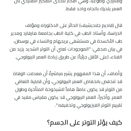
ومتأرجح، وطوعياً، وهي أفكار تتحدى التفكير التقليدي بأن
العمر يتحرك باتجاه واحد فقط.
قال (فاديم جلاديشيف) الحائز على الدكتوراه ومؤلف
الدراسة، وأستاذ الطب في كلية الطب بجامعة هارفارد ومدير
طب الأكسدة في مستشفى بريجهام والنساء في بوسطن،
في بيان صحفي: “الموجودات تعني أن التوتر الشديد يزيد من
الفناء، (على الأقل جزئياً) عن طريق زيادة العمر البيولوجي.
وأضاف، أن هذا المفهوم يشير مباشرةً أن معدلات الوفاة
قد تنخفض بانخفاض العمر البيولوجي، وأن قابلية التعافي
من التوتر قد يكون عاملاً هاماً للشيخوخة المتأخرة وطول
العمر. وأخيراً، العمر البيولوجي قد يكون مقياس مفيد في
تقييم التوتر الفيزيولوجي وتخفيفه “.
كيف يؤثر التوتر على الجسم؟