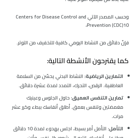
وحسب المصدر الآتي Centers for Disease Control and
Prevention (CDC)10،
فإنّ دقائق من النشاط اليومي كافية للتخفيف من التوتر.
كما يقترحون الأنشطة التالية:
التمارين الرياضية:
النشاط البدني يحسّن من السلامة
العاطفية. الرقص، التحرك، التمدد لمدة عشرة دقائق.
تمارين التنفس العميق:
حاول الجلوس وعينيك
مغمضتين وتنفس بعمق. أطلق أنفاسك ببطء وكرر عشر
مرات.
التأمل:
التأمل أمر بسيط، اجلس بهدوء لمدة 10 دقائق
وركز على أنفاسك. انتبه إلى شعور كل نفس وأنت