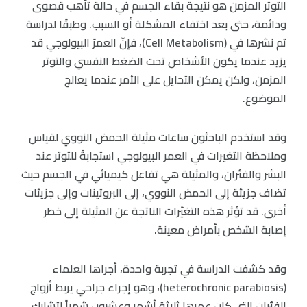
التوتر المزمن هو نتيجة بقاء الجسم في حالة تأهب قصوى
ودائمة، حتى بعد اختفاء المشكلة أو السبب. وطبقًا لدراسة
تم نشرها في (Cell Metabolism)، فإنّ العمرَ البيولوجي قد
يزيد عندما يكون الأشخاص تحت الضغط النفسي والتوتر
المزمن، ولكن يمكن التحايل على الأمر عندما يعالج
الموضوع.
وقد استخدم الباحثون ساعات مثيلة الحمض النووي لقياس
وملاحظة التغيرات في العمر البيولوجي استجابةً للتوتر عند
البشر والفئران، والمثيلة هي تفاعل كيميائي في الجسم حيث
تضاف جزيئة إلى الحمض النووي، إلى البروتينات وإلى جزيئات
أخرى. قد تؤثر هذه التغيّرات الناتجة عن المثيلة إلى خطر
إصابة الشخص بأمراض معينة.
وقد كشفت الدراسة في تجربة واحدة، أجراها العلماء
(heterochronic parabiosis)، وهو إجراء جراحي يربط أزواج
الفئران التي كان عمرها ثلاثة أشهر وعشرون شهراً لتشارك