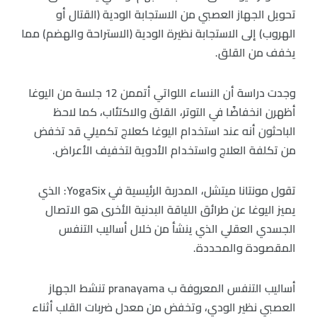
تحويل الجهاز العصبي من الاستجابة الودية (القتال أو
الهروب) إلى الاستجابة نظيرة الودية (الاستراحة والهضم) مما
يخفف من القلق.
وجدت دراسة أن النساء اللواتي أتممن 12 جلسة من اليوغا
أظهرن انخفاضًا في التوتر، القلق والاكتئاب، كما لاحظ
الباحثون أنه عند استخدام اليوغا كعلاج تكميلي قد تخفض
من تكلفة العلاج واستخدام الأدوية لتخفيف الأعراض.
تقول مونتانا ميتشل، المدربة الرئيسية في YogaSix: الذي
يميز اليوغا عن طرائق اللياقة البدنية الأخرى هو الاتصال
الجسدي العقلي الذي ينشأ من خلال أساليب التنفس
المقصودة والمحددة.
أساليب التنفس المعروفة ب pranayama تنشط الجهاز
العصبي نظير الودي، وتخفض من معدل ضربات القلب أثناء