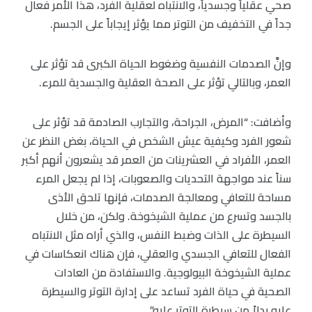
صحي عقلياً وجسدياً، والانتباه لعقلية الفرد، هذا الأمر فعال
جداً في التخفيف من التوتر مما يؤثر إيجاباً على الجسم.
وإنَّ الصدمات النفسية وضغوط الحياة الكبرى قد تؤثر على
العمر، وبالتالي تؤثر على الصحة العقلية والجسدية للمرء.
وأضافت: “المرض، الجراحة، والتجارب الصادمة قد تؤثر على
شعور الفرد وكيفية عيش الشخص في الحياة، بغض النظر عن
العمر، الأفراد في العشرينات من العمر قد يشعرون أنهم أكبر
سناً عند مواجهة التحديات والصعوبات، إذا لم يجعل المرء
مساحة للتعافي ومعالجة الصدمات، فإنها تلحق الأذى
بالجسد وتسرع من عملية الشيخوخة. ولكن، من خلال
السيطرة على الذات وضبط النفس، والذي أراه مثل الانتباه
الفعال للتعافي الجسدي والعقلي، فإن هناك انعكاسات في
عملية الشيخوخة البيولوجية. والاستفادة من العادات
الصحية في حياة الفرد تساعد على إدارة التوتر والسيطرة
عليه بدلاً من سيطرة التوتر عليه”.