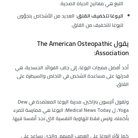
التبغ هي مفاتيح الحياة الصحية.
اليوغا لتخفيف القلق:
العديد من الأشخاص يلجؤون
لليوغا للتخفيف من القلق.
يقول The American Osteopathic
Association:
أحد أفضل مميزات اليوغا، إلى جانب الفوائد الجسدية، هي
قدرتها على مساعدة الشخص في التخلص والسيطرة على
القلق.
وتقول أليسون بنزاكين، مدربة اليوغا المعتمدة في Dew
Yoga، ل Medical News Today: اليوغا هي ممارسة للمرء
بأكمله، وليس فقط للهاوية النفسية التي نجد أنفسنا فيها.
كما تؤثر اليوغا على العصب المبهم. والذي يساعد على