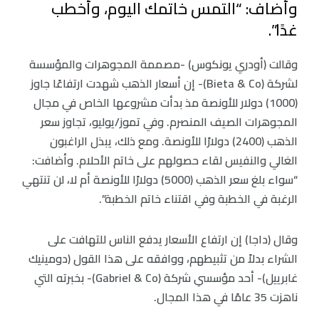
وأضاف: “التمس خاتمك اليوم، وأخطب
غدًا”.
وقالت (أودري يونكوس) -مصممة المجوهرات والمؤسسة
لشركة (Bieta & Co)- إن أسعار الذهب شهدت ارتفاعًا جاوز
(1000) دولار للأونصة مذ بدأت مشروعها الخاص في مجال
المجوهرات الصيف المنصرم. وفي تموز/يوليو، تجاوز سعر
الذهب (2400) دولارًا للأونصة. ومع ذلك، يبذل الراغبون
الغالي والنفيس لقاء حصولهم على خاتم الأحلام. وأضافت:
“سواء بلغ سعر الذهب (5000) دولارًا للأونصة أم لا، لن تنتهي
الرغبة في الخطبة وفي اقتناء خاتم الخطبة”.
وقال (داجا) إن ارتفاع الأسعار يدفع الناس للتهافت على
الشراء بدلاً من تثبيطهم، ووافقه على هذا القول (دومينيك
غابرييل)- أحد مؤسسي شركة (Gabriel & Co)- بخبرته التي
ناهزت 35 عامًا في هذا المجال.