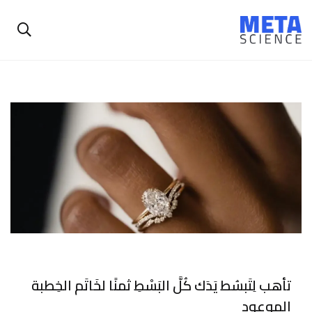
تأهب لِتَبسُط يَدَك كُلَّ البَسْطِ ثمنًا لخَاتَم الخِطبة
الموعود