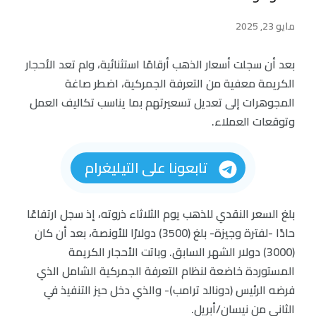
مايو 23, 2025
بعد أن سجلت أسعار الذهب أرقامًا استثنائية، ولم تعد الأحجار
الكريمة معفية من التعرفة الجمركية، اضطر صاغة
المجوهرات إلى تعديل تسعيرتهم بما يناسب تكاليف العمل
وتوقعات العملاء.
تابعونا على التيليغرام
بلغ السعر النقدي للذهب يوم الثلاثاء ذروته، إذ سجل ارتفاعًا
حادًا -لفترة وجيزة- بلغ (3500) دولارًا للأونصة، بعد أن كان
(3000) دولار الشهر السابق. وباتت الأحجار الكريمة
المستوردة خاضعة لنظام التعرفة الجمركية الشامل الذي
فرضه الرئيس (دونالد ترامب)- والذي دخل حيز التنفيذ في
الثاني من نيسان/أبريل.