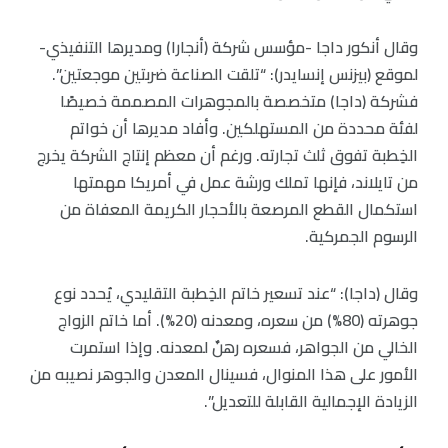
وقال أنكور داجا -مؤسس شركة (أنجارا) ومديرها التنفيذي-
لموقع (بيزنس إنسايدر): “تلقت الصناعة ضربتين موجعتين”.
فشركة (داجا) متخصصة بالمجوهرات المصممة خصيصًا
لفئة محددة من المستهلكين. وأفاد مديرها أن خواتم
الخِطبة تفوق ثلث تجارته. ورغم أن معظم إنتاج الشركة يخرج
من تايلاند، فإنها تملك ورشة عمل في أمريكا مهمتها
استكمال القطع المرصعة بالأحجار الكريمة المعفاة من
الرسوم الجمركية.
وقال (داجا): “عند تسعير خاتم الخِطبة التقليدي، يُحدد نوع
جوهرته (80%) من سعره، ومعدنه (20%). أما خاتم الزواج
الخالي من الجواهر، فسعره رهنٌ لمعدنه. وإذا استمرت
الأمور على هذا المنوال، فسينال المعدن والجوهر نصيبه من
الزيادة الإجمالية القابلة للتعديل”.