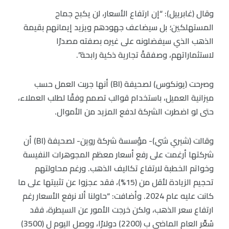
وقال (غابرييل): “إن ارتفاع الأسعار، لن يكبح جماح
المستهلكين؛ بل سيضاعف جهودهم ويزيد إيمانهم بقيمة
الذهب الذي سيفضلونه على غيره بصفته مصدرًا
لاستثماراتهم، وصفقةً تجارية ذكية رابحة”.
وصرحت (يونكوس) لصحيفة (BI) أنها جربت العمل حسب
ميزانية العميل، باستخدام قوالب تصمم وفقًا لطلب العملاء،
حتى لو اضطرت الشركة لدفع المزيد من الأموال.
وقالت (شيري شي)- مؤسسة شركة روين- لصحيفة (BI) أن
شركتها أرغمت على رفع أسعار معظم المجوهرات النفيسة
وخواتم الخطبة لارتفاع تكاليف الذهب. ورغم محاولتهم
تحجيم الزيادة لأقل من (15%)، فقد عجزوا عن تثبيتها على ما
كانت عليه عام 2024. وأضافت: “حاولنا ألا نرفع الأسعار رغم
ارتفاع سعر الذهب، ولكن خرجت الأمور عن السيطرة، فقد
سُعِّر العام الماضي ب (2200) دولارًا، ووصل اليوم ل (3500)