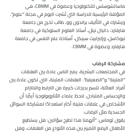
ماساتشوستس للتكنولوجيا وعضوة في CBMM، هي
المؤلفة الرئيسية للدراسة التي نُشرت اليوم في مجلة “علوم”.
ويشارك في التأليف براندون وو، طالب تخرج من جامعة
هارفارد، دانيال نيتل، أستاذ العلوم السلوكية في جامعة
نيوكاسل، وإليزابيث سبيكل، أستاذة علم النفس في جامعة
هارفارد وعضوة في CBMM.
مشاركة الرضاب
في المجتمعات البشرية، يميز الناس عادة بين العلاقات
“المتينة” و”الضعيفة”. العلاقات المتينة، التي تكون عادة بين
أفراد العائلة، تتسم بدرجات كبيرة من الترابط والالتزام
والإحساس المتبادل. لاحظ علماء الأنثروبولوجيا أيضًا أن
الأشخاص في علاقات متينة أكثر استعدادًا لمشاركة السوائل
الجسدية مثل الرضاب.
يقول توماس: “ألهمنا هذا لطرح سؤالين: هل يستطيع
الأطفال الرضع التمييز بين هذه الأنواع من العلاقات، وهل