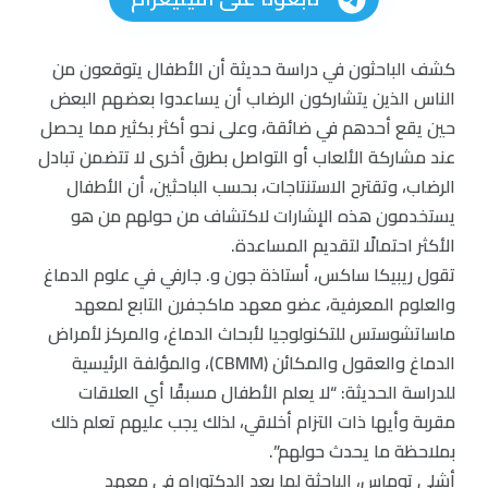
كشف الباحثون في دراسة حديثة أن الأطفال يتوقعون من
الناس الذين يتشاركون الرضاب أن يساعدوا بعضهم البعض
حين يقع أحدهم في ضائقة، وعلى نحو أكثر بكثير مما يحصل
عند مشاركة الألعاب أو التواصل بطرق أخرى لا تتضمن تبادل
الرضاب، وتقترح الاستنتاجات، بحسب الباحثين، أن الأطفال
يستخدمون هذه الإشارات لاكتشاف من حولهم من هو
الأكثر احتمالًا لتقديم المساعدة.
تقول ريبيكا ساكس، أستاذة جون و. جارفي في علوم الدماغ
والعلوم المعرفية، عضو معهد ماكجفرن التابع لمعهد
ماساتشوستس للتكنولوجيا لأبحاث الدماغ، والمركز لأمراض
الدماغ والعقول والمكائن (CBMM)، والمؤلفة الرئيسية
للدراسة الحديثة: “لا يعلم الأطفال مسبقًا أي العلاقات
مقربة وأيها ذات التزام أخلاقي، لذلك يجب عليهم تعلم ذلك
بملاحظة ما يحدث حولهم”.
أشلي توماس، الباحثة لما بعد الدكتوراه في معهد