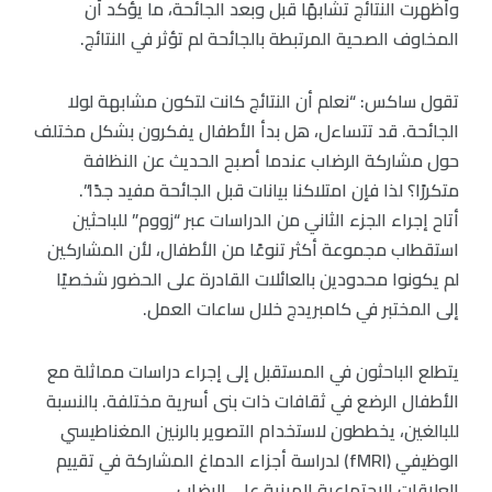
وأظهرت النتائج تشابهًا قبل وبعد الجائحة، ما يؤكد أن
المخاوف الصحية المرتبطة بالجائحة لم تؤثر في النتائج.
تقول ساكس: “نعلم أن النتائج كانت لتكون مشابهة لولا
الجائحة. قد تتساءل، هل بدأ الأطفال يفكرون بشكل مختلف
حول مشاركة الرضاب عندما أصبح الحديث عن النظافة
متكررًا؟ لذا فإن امتلاكنا بيانات قبل الجائحة مفيد جدًا”.
أتاح إجراء الجزء الثاني من الدراسات عبر “زووم” للباحثين
استقطاب مجموعة أكثر تنوعًا من الأطفال، لأن المشاركين
لم يكونوا محدودين بالعائلات القادرة على الحضور شخصيًا
إلى المختبر في كامبريدج خلال ساعات العمل.
يتطلع الباحثون في المستقبل إلى إجراء دراسات مماثلة مع
الأطفال الرضع في ثقافات ذات بنى أسرية مختلفة. بالنسبة
للبالغين، يخططون لاستخدام التصوير بالرنين المغناطيسي
الوظيفي (fMRI) لدراسة أجزاء الدماغ المشاركة في تقييم
العلاقات الاجتماعية المبنية على الرضاب.