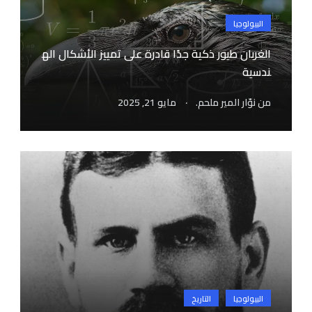
البيولوجيا
الغربان طيور ذكية جدًا قادرة على تمييز الأشكال اله
ندسية
.
من
نوّار المير ملحم.
مايو 21, 2025
البيولوجيا
التاريخ