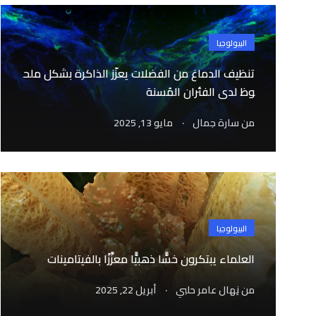
البيولوجيا
تنظيف الدماغ من الفضلات يعزّز الذاكرة بشكل ملح
وظ لدى الفئران المُسنة
.
من
سارة جمال
مايو 13, 2025
البيولوجيا
العلماء يبتكرون خسًّا ذهبيًّا معزَّزًا بالفيتامينات
.
من
نِهال عامر حلبي
أبريل 22, 2025