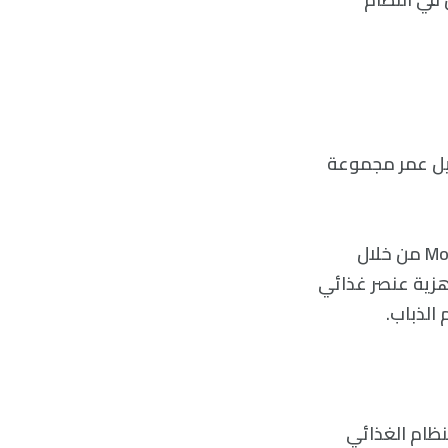
يطيل عمر مجموعة
وجدَ باحثون من كلية علوم الاحياء Biological Sciences في جامعة موناش Monash من خلال
اهزية عنصر غذائي
المكونات الرئيسة للنظام الغذائي