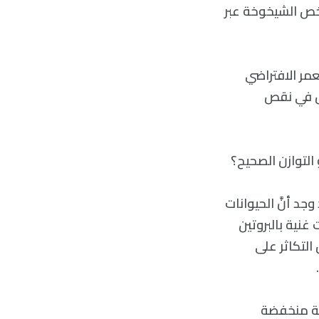
تخص الشيخوخة عبر
عمر الافتراضي
بل في نقص
التوازن الصحيح؟
وجد أنَّ الحيوانات
غنية بالبروتين
التكاثر على
لوجبات الغذائية منخفضة