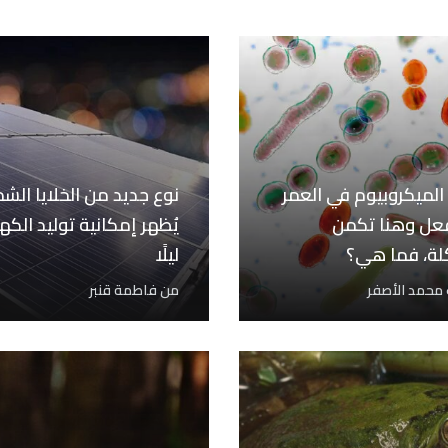
الميكروبيوم في العمر
نوع جديد من الخلايا الش
عل وهنا تكمن
يُظهر إمكانية توليد الكهر
لة، فما هي؟
ليلًا
 محمد الأصفر
من
فاطمة قنبر