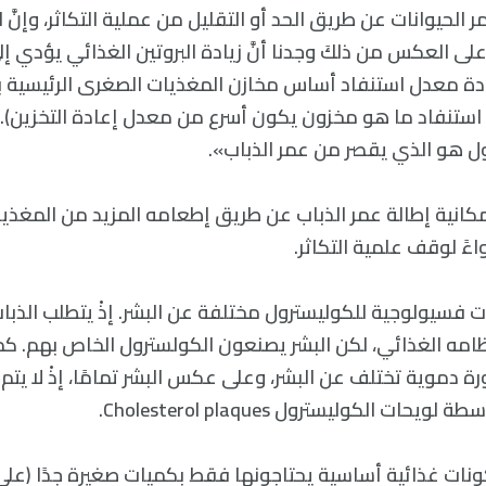
ر الحيوانات عن طريق الحد أو التقليل من عملية التكاثر، وإنَّ ا
ى العكس من ذلكَ وجدنا أنَّ زيادة البروتين الغذائي يؤدي إلى 
ادة معدل استنفاد أساس مخازن المغذيات الصغرى الرئيسية 
ستنفاد ما هو مخزون يكون أسرع من معدل إعادة التخزين). وإ
ول هو الذي يقصر من عمر الذباب».
كانية إطالة عمر الذباب عن طريق إطعامه المزيد من المغذي
ً لوقف علمية التكاثر.
ت فسيولوجية للكوليسترول مختلفة عن البشر. إذْ يتطلب الذبا
امه الغذائي، لكن البشر يصنعون الكولسترول الخاص بهم. كما 
ورة دموية تختلف عن البشر، وعلى عكس البشر تمامًا، إذْ لا يتم
حات الكوليسترول Cholesterol plaques.
كونات غذائية أساسية يحتاجونها فقط بكميات صغيرة جدًا (على