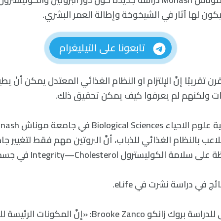
كون لها آثار في الشيخوخة وإطالة العمر البشري.
تابعونا على التيليغرام
رن تقريبًا إنَّ الإلتزام او النظام الغذائي المعتدل يمكن أنْ 
ت ولكنهم لم يعرفوا كيف يمكن تحقيق ذلكَ.
اعب بالنظام الغذائي للذباب، أنَّ البروتين مهم فقط لتغيير ج
كوليسترول Integrity—Cholesterol في جسم الذباب.
ج في دراسة نشرت في eLife.
ذكرت الباحثة الأولى للدراسة بروك زانكو Brooke Zanco: «إنَّ 