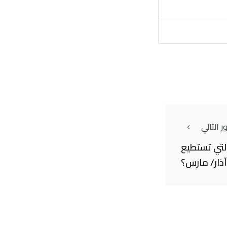
 التالي
لتي تستطيع
آذار/ مارس؟