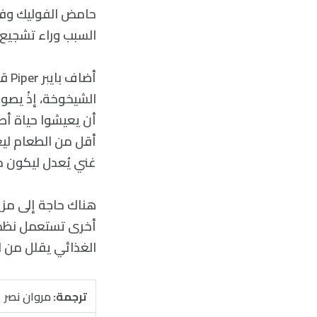
السبب وراء تشجيع 
أضا
الشيخوخة، إذْ يصو
أن يعيشوا حياة أطو
أقل من الطعام ليع
غني يُعدل ليكون م
هناك حاجة إلى مزي
أخرى تستعمل نظم غذ
الغذائي يقلل من ال
ترجمة:
مروان نصر