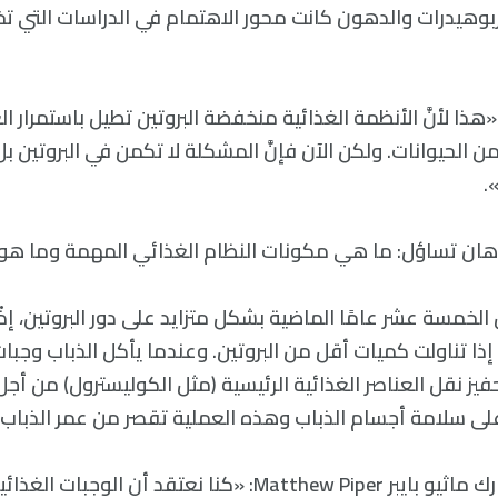
اربوهيدرات والدهون كانت محور الاهتمام في الدراسات التي 
«هذا لأنَّ الأنظمة الغذائية منخفضة البروتين تطيل باستمرار ال
الحيوانات. ولكن الآن فإنَّ المشكلة لا تكمن في البروتين 
.
لأذهان تساؤل: ما هي مكونات النظام الغذائي المهمة وما هو 
ل الخمسة عشر عامًا الماضية بشكل متزايد على دور البروتين، إذْ 
ا تناولت كميات أقل من البروتين. وعندما يأكل الذباب وجبات 
ز نقل العناصر الغذائية الرئيسية (مثل الكوليسترول) من أجل 
ى سلامة أجسام الذباب وهذه العملية تقصر من عمر الذباب.
وقال الباحث المشارك ماثيو بايبر Matthew Piper: «كنا نعتقد أن ا