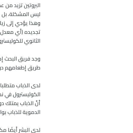
البروتين تزيد من عم
ليس المشكلة، بل عل
وهذا يؤدي إلى زي
تجديده (أي معدل ا
الثانوي للكوليستر
وجد فريق البحث إم
طريق إطعامهم دواء
لدى الذباب متطلبا
الكوليسترول في نظ
أنَّ الذباب يمتلك د
الدموية للذباب بواسطة لوي
لدى البشر أيضًا م