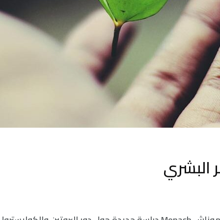
ر البشري
قدم باحثو جامعة موناش Monash دراسة جديدة حول دور البروتين والكول