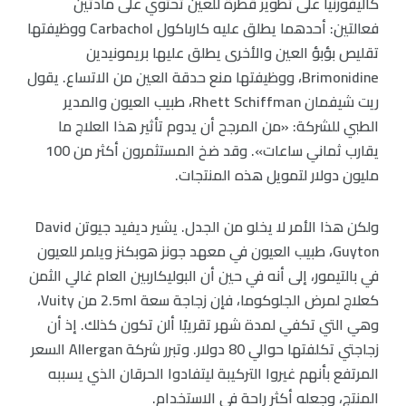
كاليفورنيا على تطوير قطرة للعين تحتوي على مادتين
فعالتين: أحدهما يطلق عليه كارباكول Carbachol ووظيفتها
تقليص بؤبؤ العين والأخرى يطلق عليها بريمونيدين
Brimonidine، ووظيفتها منع حدقة العين من الاتساع. يقول
ريت شيفمان Rhett Schiffman، طبيب العيون والمدير
الطبي للشركة: «من المرجح أن يدوم تأثير هذا العلاج ما
يقارب ثماني ساعات». وقد ضخ المستثمرون أكثر من 100
مليون دولار لتمويل هذه المنتجات.
ولكن هذا الأمر لا يخلو من الجدل. يشير ديفيد جيوتن David
Guyton، طبيب العيون في معهد جونز هوبكنز ويلمر للعيون
في بالتيمور، إلى أنه في حين أن البوليكاربين العام غالي الثمن
كعلاج لمرض الجلوكوما، فإن زجاجة سعة 2.5ml من Vuity،
وهي التي تكفي لمدة شهر تقريبًا ألن تكون كذلك. إذ أن
زجاجتي تكلفتها حوالي 80 دولار. وتبرر شركة Allergan السعر
المرتفع بأنهم غيروا التركيبة ليتفادوا الحرقان الذي يسببه
المنتج، وجعله أكثر راحة في الاستخدام.