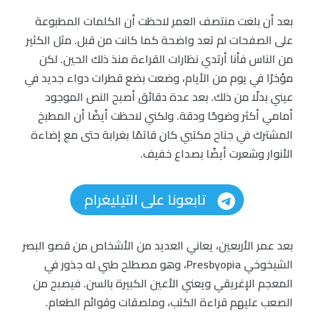
بعد أن بلغت منتصف العمر لاحظت أن الكلمات المطبوعة
على الصفحات لم تعد واضحة كما كانت من قبل. مثل الكثير
من الناس فأنا أرتدي نظارات القراءة منذ ذلك الحين. لكن
مؤخرًا في يوم من الأيام، وضعت بضع قطرات دواء جديد في
عيني بدلًا من ذلك. بعد عدة دقائق أصبح النص الموجود
أمامي أكثر وضوحًا ودقة. ولكني لاحظت أيضًا أن المطبخ
المشترك في جناح مكتبي كان قاتمًا بغرابة حتى مع إضاءة
الأنوار وشعرت أيضًا بصداع خفيف.
تابعونا على التيليغرام
بعد عمر الأربعين، يعاني العديد من الأشخاص من قصو البصر
الشيخوخي Presbyopia، وهو مصطلح طبي له جذور في
المعجم الإغريقي ويعني الأعين الكبيرة بالسن. فيصبح من
الصعب عليهم قراءة الكتب، وملصقات وقوائم الطعام.