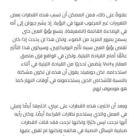
علاوةً على ذلك، فمن الممكن أن تسبب هذه القطرات بعض
التغييرات غير المرغوب فيها في الرؤية. إذ يشير جيوتن إلى أنه
في الإضاءة القاتمة (الضعيفة)، يتسع بؤبؤ العين حتى
يسمح بمرور المزيد من الضوء. ولكن هذا لن يحدث إذا كان
تقلص بؤبؤ العين سببه تأثير البوليكاربين، وسيكون هذا التأثير
عائقًا أمام القيادة الليلية. ولكن في الواقع فإن ملصق
العقار Vuity يتضمن تحذيرًا من القيادة الليلية في أثناء
استخدامه. لكن دونفيلد يقول أن هذه لن تكون مشكلة
بالنسبة للأشخاص الذين يستخدمونه في أوقات النهار كما
هو موصوف لهم.
وبعد أن اختبرت هذه القطرات على عيني، اختبرها أيضًا زميلي
في العمل والذي يستخدم نظارات القراءة أيضًا. وكان رأيه
أنها نجحت ليس كثيرًا ولكنها نجحت فقد قللت القطرات
ضبابية الرسائل النصية في هاتفه ولكنها لم تقضِ عليها