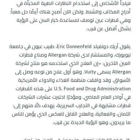
فيلجأ الأشخاص إلى استخدام النظارات الطبية المخبأة في
أدراج المكاتب والشنط. ولكن الآن أصبح هناك أيضًا حل معبأ:
وهي قطرات عين توصف لمساعدة كبار السن على الرؤية
بشكل أفضل عن قرب.
يقول أريك دونفيلد Eric Donnenfeld، طبيب عيون في جامعة
نيويورك، والمستشار لدى شركة Allergan وصناع قطرات
العين الآخرين: «إن العلاج الذي استخدمه هو منتج لشركة
Allergan يسمى Vuity. وهو أول علاج من نوعه وصل إلى
الأسواق. وقد وافقت منظمة الغذاء والدواء الأمريكية
U.S. Food and Drug Administration على هذه القطرات
في أواخر العام الماضي. ومؤخرًا اختبرت عشرات الشركات
قطرات مشابهة في التجارب السريرية، يهدف كلًا منهم إلى:
الآمان، والفعالية، والعلاج القابل للعكس الذي يؤمن للناس
ما يريدون، وهو الرؤية الجيدة عن قرب.
كل هذه القطرات تعوض ما يحدث في العين من تصلب