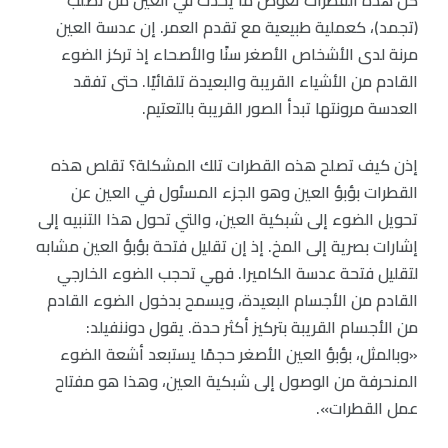
(تجمد)، كعملية طبيعية مع تقدم العمر. إن عدسة العين
مرنة لدى الأشخاص الأصغر سنًا والأصحاء إذ تركز الضوء
القادم من الأشياء القريبة والبعيدة تلقائيًا. حتى تفقد
العدسة مرونتها تبدأ الصور القريبة بالتعتيم.
إذن كيف تصلح هذه القطرات تلك المشكلة؟ تقلص هذه
القطرات بؤبؤ العين وهو الجزء المسئول في العين عن
تحويل الضوء إلى شبكية العين، والتي تحول هذا التنبيه إلى
إشارات بصرية إلى المخ. إذ إن تقليل فتحة بؤبؤ العين مشابه
لتقليل فتحة عدسة الكاميرا. فهي تحجب الضوء الخارجي
القادم من الأجسام البعيدة، ويسمح بدخول الضوء القادم
من الأجسام القريبة بتركيز أكثر حدة. يقول دوننفيلد:
«وبالمثل، بؤبؤ العين الأصغر حجمًا يستبعد أشعة الضوء
المنحرفة من الوصول إلى شبكية العين، وهذا هو مفتاح
عمل القطرات».