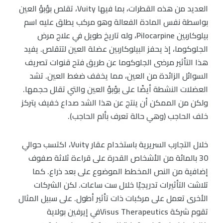
العديد من هذه القطرات، بما فيها Vuity، تقلص بؤبؤ العين
بواسطة نفس المادة الفعالة وهو مركب يطلق عليه اسم
بيلوكاربين Pilocarpine، وله تاريخ طويل في علاج مرض
الجلوكوما، إذ يحفز البيلوكاربين عضلة العين لتتقلص. يفيد
هذا التأثير مرضى الجلوكوما عن طريق فتح قنوات تصريف
السوائل الزائدة من العين، مما يخفف ضغط العين. تشد
العضلات النشطة أيضًا على بؤبؤ العين والتي تقلل حجمها.
ولكن من الممكن أن ينتج عن هذا الشد صداع خفيف يتركز
خلف الحاجب (وهي حالة تعرف بألم الحاجب).
خلال التجارب السريرية باستخدام عقار Vuity، اكتسب حوالي
30 بالمائة من الأشخاص القدرة على قراءة ثلاثة صفوف
إضافية من النص المخطط الموضوع على بعد ذراع. كما
تلاشت التأثيرات تدريجيًا خلال ست ساعات. لكن الشركات
الأخرى تعمل على مركبات ذات تأثير أطول. على سبيل المثال
تقوم شركة Visus Therapeuticsفي إيرفين بولاية